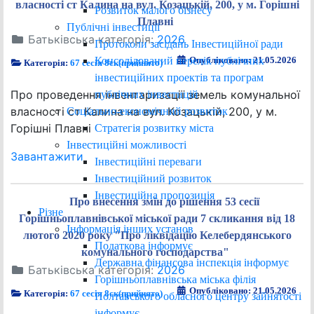
власності ст Калина на вул. Козацькій, 200, у м. Горішні
Розвиток малого бізнесу
Плавні
Публічні інвестиції
Батьківська категорія:
2026
Протоколи засідань Інвестиційної ради
Консолідований перелік публічних
Опубліковано: 21.05.2026
Категорія:
67 сесія 8ск(прийнято)
інвестиційних проектів та програм
Про проведення інвентаризації земель комунальної
публічних інвестицій
власності ст Калина на вул. Козацькій, 200, у м.
Соціально-економічний розвиток
Горішні Плавні
Стратегія розвитку міста
Інвестиційні можливості
Завантажити
Інвестиційні переваги
Інвестиційний розвиток
Інвестиційна пропозиція
Про внесення змін до рішення 53 сесії
Різне
Горішньоплавнівської міської ради 7 скликання від 18
Інформація інших установ
лютого 2020 року "Про ліквідацію Келебердянського
Податкова інформує
комунального господарства"
Державна фінансова інспекція інформує
Батьківська категорія:
2026
Горішньоплавнівська міська філія
Опубліковано: 21.05.2026
Категорія:
67 сесія 8ск(прийнято)
Полтавського обласного центру зайнятості
інформує