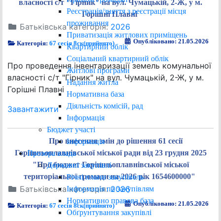
власності с/т "Гірник" на вул. Чумацькій, 2-Ж, у м.
Реєстрація/зняття з реєстрації місця
Горішні Плавні
проживання
Батьківська категорія:
2026
Приватизація житлових приміщень
Опубліковано: 21.05.2026
Категорія:
67 сесія 8ск(прийнято)
Квартирний облік
Соціальний квартирний облік
Про проведення інвентаризації земель комунальної
Житлові програми
власності с/т "Гірник" на вул. Чумацькій, 2-Ж, у м.
Надання житла
Горішні Плавні
Нормативна база
Діяльність комісій, рад
Завантажити
Інформація
Бюджет участі
Про внесення змін до рішення 61 сесії
Інформація
Горішньоплавнівської міської ради від 23 грудня 2025
Прозора влада
"Про бюджет Горішньоплавнівської міської
Державні закупівлі
територіальної громади на 2026 рік 1654600000"
Річні плани закупівель
Батьківська категорія:
2026
Інформація по закупівлям
Нормативно правова база
Опубліковано: 21.05.2026
Категорія:
67 сесія 8ск(прийнято)
Обґрунтування закупівлі