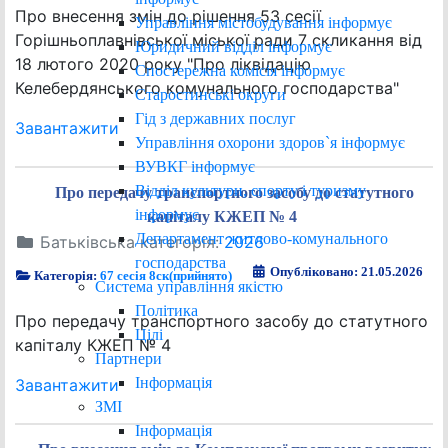
Про внесення змін до рішення 53 сесії
Управління містобудування інформує
Горішньоплавнівської міської ради 7 скликання від
Юридичний відділ інформує
18 лютого 2020 року "Про ліквідацію
Спостережна комісія інформує
Келебердянського комунального господарства"
Старостинські округи
Гід з державних послуг
Завантажити
Управління охорони здоров`я інформує
ВУВКГ інформує
Відділ культури, спорту і туризму
Про передачу транспортного засобу до статутного
інформує
капіталу КЖЕП № 4
Департамент житлово-комунального
Батьківська категорія:
2026
господарства
Опубліковано: 21.05.2026
Категорія:
67 сесія 8ск(прийнято)
Система управління якістю
Політика
Про передачу транспортного засобу до статутного
Цілі
капіталу КЖЕП № 4
Партнери
Інформація
Завантажити
ЗМІ
Інформація