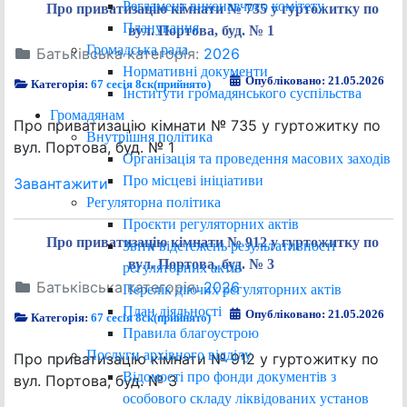
Регламент виконавчого комітету
Про приватизацію кімнати № 735 у гуртожитку по
Планування
вул. Портова, буд. № 1
Громадська рада
Батьківська категорія:
2026
Нормативні документи
Опубліковано: 21.05.2026
Категорія:
67 сесія 8ск(прийнято)
Інститути громадянського суспільства
Громадянам
Про приватизацію кімнати № 735 у гуртожитку по
Внутрішня політика
вул. Портова, буд. № 1
Організація та проведення масових заходів
Про місцеві ініціативи
Завантажити
Регуляторна політика
Проєкти регуляторних актів
Про приватизацію кімнати № 912 у гуртожитку по
Звіти відстежень результативності
вул. Портова, буд. № 3
регуляторних актів
Батьківська категорія:
2026
Перелік діючих регуляторних актів
План діяльності
Опубліковано: 21.05.2026
Категорія:
67 сесія 8ск(прийнято)
Правила благоустрою
Послуги архівного відділу
Про приватизацію кімнати № 912 у гуртожитку по
Відомості про фонди документів з
вул. Портова, буд. № 3
особового складу ліквідованих установ