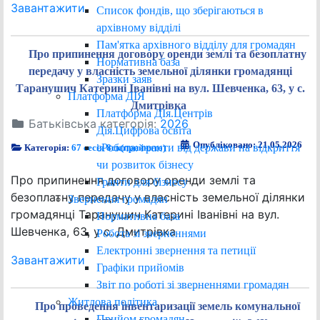
Завантажити
Список фондів, що зберігаються в
архівному відділі
Пам'ятка архівного відділу для громадян
Про припинення договору оренди землі та безоплатну
Нормативна база
передачу у власність земельної ділянки громадянці
Зразки заяв
Таранушич Катерині Іванівні на вул. Шевченка, 63, у с.
Платформа ДІЯ
Дмитрівка
Платформа ДІя.Центрів
Батьківська категорія:
2026
Дія.Цифрова освіта
Опубліковано: 21.05.2026
єРобота: гранти від держави на відкриття
Категорія:
67 сесія 8ск(прийнято)
чи розвиток бізнесу
Про припинення договору оренди землі та
Гранти для бізнесу
безоплатну передачу у власність земельної ділянки
Звернення громадян
громадянці Таранушич Катерині Іванівні на вул.
Нормативна база
Шевченка, 63, у с. Дмитрівка
Робота зі зверненнями
Електронні звернення та петиції
Завантажити
Графіки прийомів
Звіт по роботі зі зверненнями громадян
Житлова політика
Про проведення інвентаризації земель комунальної
Прийом громадян