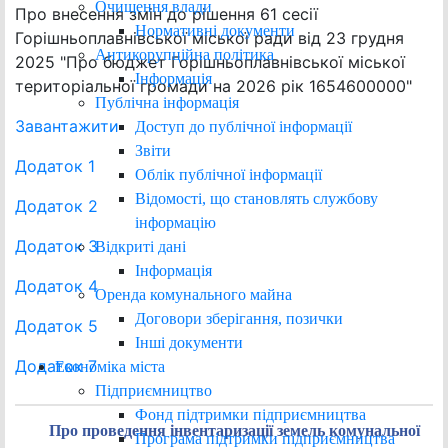
Очищення влади
Про внесення змін до рішення 61 сесії
Нормативні документи
Горішньоплавнівської міської ради від 23 грудня
Антикорупційна політика
2025 "Про бюджет Горішньоплавнівської міської
Інформація
територіальної громади на 2026 рік 1654600000"
Публічна інформація
Завантажити
Доступ до публічної інформації
Звіти
Додаток 1
Облік публічної інформації
Відомості, що становлять службову
Додаток 2
інформацію
Додаток 3
Відкриті дані
Інформація
Додаток 4
Оренда комунального майна
Договори зберігання, позички
Додаток 5
Інші документи
Додаток 7
Економіка міста
Підприємництво
Фонд підтримки підприємництва
Про проведення інвентаризації земель комунальної
Програма підтримки підприємництва