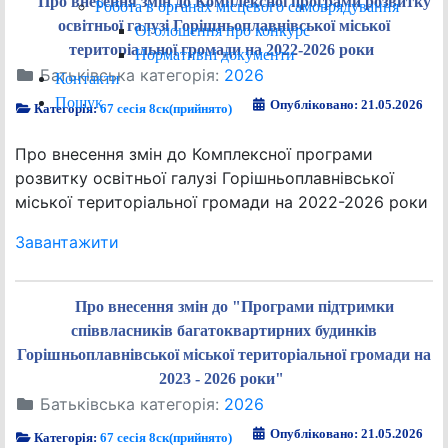
Про внесення змін до Комплексної програми розвитку
Робота в органах місцевого самоврядування
освітньої галузі Горішньоплавнівської міської
Оголошення про конкурс
територіальної громади на 2022-2026 роки
Нормативні документи
Батьківська категорія:
2026
Контакти
Пошук
Опубліковано: 21.05.2026
Категорія:
67 сесія 8ск(прийнято)
Про внесення змін до Комплексної програми
розвитку освітньої галузі Горішньоплавнівської
міської територіальної громади на 2022-2026 роки
Завантажити
Про внесення змін до "Програми підтримки
співвласників багатоквартирних будинків
Горішньоплавнівської міської територіальної громади на
2023 - 2026 роки"
Батьківська категорія:
2026
Опубліковано: 21.05.2026
Категорія:
67 сесія 8ск(прийнято)