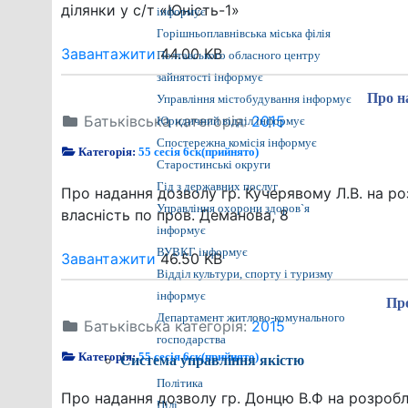
ділянки у с/т «Юність-1»
інформує
Горішньоплавнівська міська філія
Завантажити
44.00 KB
Полтавського обласного центру
зайнятості інформує
Про н
Управління містобудування інформує
Батьківська категорія:
2015
Юридичний відділ інформує
Спостережна комісія інформує
Категорія:
55 сесія 6ск(прийнято)
Старостинські округи
Гід з державних послуг
Про надання дозволу гр. Кучерявому Л.В. на р
Управління охорони здоров`я
власність по пров. Деманова, 8
інформує
ВУВКГ інформує
Завантажити
46.50 KB
Відділ культури, спорту і туризму
інформує
Про
Департамент житлово-комунального
Батьківська категорія:
2015
господарства
Категорія:
55 сесія 6ск(прийнято)
Система управління якістю
Політика
Про надання дозволу гр. Донцю В.Ф на розроб
Цілі