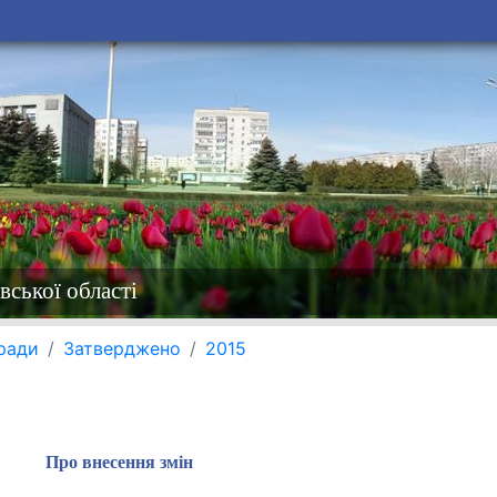
вської області
 ради
Затверджено
2015
Про внесення змін