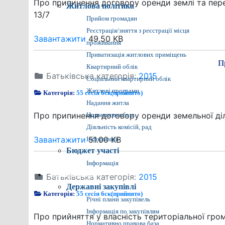
Про припинення договору оренди землі та переда
Житлова політика
13/7
Прийом громадян
Реєстрація/зняття з реєстрації місця
Завантажити
49.50 KB
проживання
Приватизація житлових приміщень
П
Квартирний облік
Батьківська категорія:
2015
Соціальний квартирний облік
Житлові програми
Категорія:
55 сесія 6ск(прийнято)
Надання житла
Про припинення договору оренди земельної ді
Нормативна база
Діяльність комісій, рад
Завантажити
51.00 KB
Інформація
Бюджет участі
Інформація
Батьківська категорія:
Прозора влада
2015
Державні закупівлі
Категорія:
55 сесія 6ск(прийнято)
Річні плани закупівель
Інформація по закупівлям
Про прийняття у власність територіальної гро
Нормативно правова база