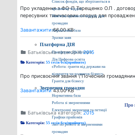
Список фондів, що зберігаються в
Про укладення з ФО-П Терещенко О.П . догово
архівному відділі
пересувних тимчасових споруд для провадження
Пам'ятка архівного відділу для
громадян
Завантажити
66.00 KB
Нормативна база
Зразки заяв
Платформа ДІЯ
Батьківська категорія:
2015
Платформа ДІя.Центрів
Дія.Цифрова освіта
Категорія:
55 сесія 6ск(прийнято)
єРобота: гранти від держави на
відкриття чи розвиток бізнесу
Про присвоєння звання \"Почесний громадянин
Гранти для бізнесу
Звернення громадян
Завантажити
43.00 KB
Нормативна база
Робота зі зверненнями
Про 
Електронні звернення та петиції
Батьківська категорія:
2015
Графіки прийомів
Категорія:
55 сесія 6ск(прийнято)
Звіт по роботі зі зверненнями
громадян