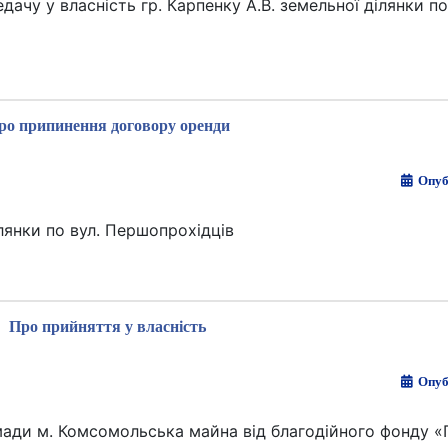
чу у власність гр. Карпенку А.В. земельної ділянки по 
ро припинення договору оренди
Опуб
лянки по вул. Першопрохідців
Про прийняття у власність
Опуб
мади м. Комсомольська майна від благодійного фонду 