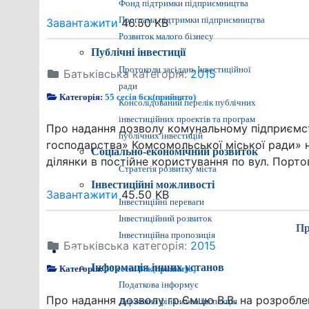
Фонд підтримки підприємництва
Програма підтримки підприємництва
Завантажити
46.50 KB
Розвиток малого бізнесу
Публічні інвестиції
Протоколи засідань Інвестиційної
Батьківська категорія:
2015
ради
Категорія:
55 сесія 6ск(прийнято)
Консолідований перелік публічних
інвестиційних проектів та програм
Про надання дозволу комунальному підприємст
публічних інвестицій
господарства» Комсомольської міської ради» 
Соціально-економічний розвиток
ділянки в постійне користування по вул. Порто
Стратегія розвитку міста
Інвестиційні можливості
Завантажити
45.50 KB
Інвестиційні переваги
Інвестиційний розвиток
Пр
Інвестиційна пропозиція
Батьківська категорія:
2015
Різне
Інформація інших установ
Категорія:
55 сесія 6ск(прийнято)
Податкова інформує
Про надання дозволу гр.Ємцю В.В. на розробле
Державна фінансова інспекція