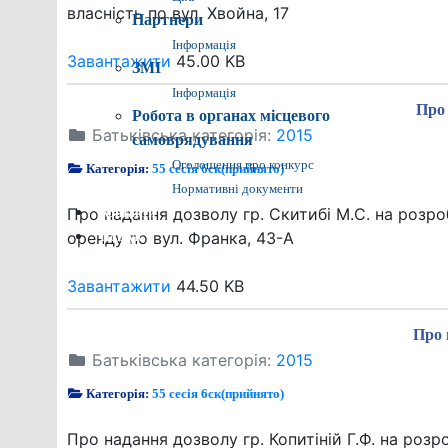
власність по вул. Хвойна, 17
Партнери
Інформація
Завантажити
45.00 KB
ЗМІ
Інформація
Про 
Робота в органах місцевого
Батьківська категорія:
2015
самоврядування
Оголошення про конкурс
Категорія:
55 сесія 6ск(прийнято)
Нормативні документи
Про надання дозволу гр. Скитибі М.С. на розр
Контакти
оренду по вул. Франка, 43-А
Пошук
Завантажити
44.50 KB
Про 
Батьківська категорія:
2015
Категорія:
55 сесія 6ск(прийнято)
Про надання дозволу гр. Копитіній Г.Ф. на ро