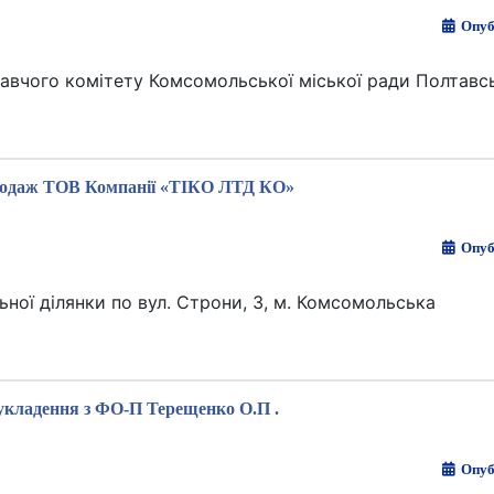
Опуб
авчого комітету Комсомольської міської ради Полтавсь
одаж ТОВ Компанії «ТІКО ЛТД КО»
Опуб
ної ділянки по вул. Строни, 3, м. Комсомольська
укладення з ФО-П Терещенко О.П .
Опуб