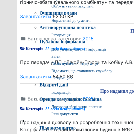
гірничо-збагачувального комбінату» та переда
Обґрунтування закупівлі
Очищення влади
Завантажити
62.50 KB
Нормативні документи
Антикорупційна політика
П
Інформація
Батьківська категорія:
2015
Публічна інформація
Категорія:
55 сесія 6ск(прийнято)
Доступ до публічної інформації
Звіти
Про передачу ПП «Джойн-Плюс» та Кобіку А.В. 
Облік публічної інформації
Відомості, що становлять службову
Завантажити
54.50 KB
інформацію
Відкриті дані
Про надання до
Інформація
Батьківська категорія:
2015
Оренда комунального майна
Договори зберігання, позички
Категорія:
55 сесія 6ск(прийнято)
Інші документи
Економіка міста
Про надання дозволу на розроблення технічної
Підприємництво
Клюрфайн І.О. в районі житлових будинків №67 