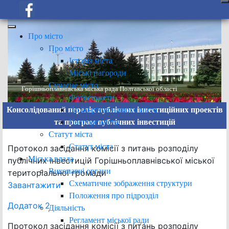
Про місто
Про місто
Історія міста
Міські нагороди
Сучасне місто
Горішньоплавнівська міська рада Полтавської області
Фотосюжети
До 60-річчя нашого міста
Консолідований перелік публічних інвестиційних проектів
Паспорт міста
та програм публічних інвестицій
Статут міста
Статут міста
Протокол засідання комісії з питань розподілу
Міська влада
публічних інвестицій Горішньоплавнівської міської
Виконавчі органи
територіальної громади
Схематичне зображення структури
Завантажити
Положення про підрозділ
Додаток 2
Діяльність
Регламент міської ради
Протокол засідання комісії з питань розподілу