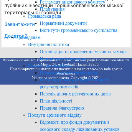
Регламент виконавчого комітету
публічних інвестицій Горішньоплавнівської міської
Планування
територіальної громади
Громадська рада
Нормативні документи
Завантажити
Інститути громадянського суспільства
Додаток2
Громадянам
Внутрішня політика
Організація та проведення масових заходів
Про місцеві ініціативи
Виконавчий комітет Горішньоплавнівської міської ради Полтавської області
вул. Миру, 24, м. Горішні Плавні,39800
Регуляторна політика
При використанні матеріалів посилання на сайт www.hp-rada.gov.ua
Проєкти регуляторних актів
обов’язкове.
Усі права застережено. Copyright © 2021
Звіти відстежень результативності
регуляторних актів
Перелік діючих регуляторних актів
План діяльності
Правила благоустрою
Послуги архівного відділу
Відомості про фонди документів з
особового складу ліквідованих установ