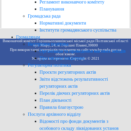
Регламент виконавчого комітету
Планування
Громадська рада
Нормативні документи
Інститути громадянського суспільства
Громадянам
Виконавчий комітет Горішньоплавнівської міської ради Полтавської області
Внутрішня політика
вул. Миру, 24, м. Горішні Плавні,39800
При використанні матеріалів посилання на сайт www.hp-rada.gov.ua
Організація та проведення масових заходів
обов’язкове.
Про місцеві ініціативи
Усі права застережено. Copyright © 2021
Регуляторна політика
Проєкти регуляторних актів
Звіти відстежень результативності
регуляторних актів
Перелік діючих регуляторних актів
План діяльності
Правила благоустрою
Послуги архівного відділу
Відомості про фонди документів з
особового складу ліквідованих установ