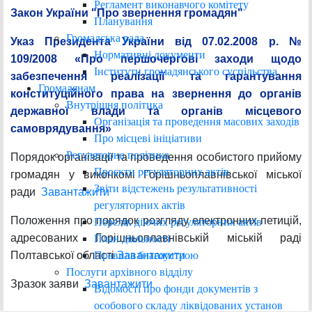
Регламент виконавчого комітету
Закон України "Про звернення громадян"
Планування
Громадська рада
Указ Президента України від 07.02.2008 р. №
Нормативні документи
109/2008 «Про першочергові заходи щодо
Інститути громадянського суспільства
забезпечення реалізації та гарантування
Громадянам
конституційного права на звернення до органів
Внутрішня політика
державної влади та органів місцевого
Організація та проведення масових заходів
самоврядування»
Про місцеві ініціативи
Регуляторна політика
Порядок організації та проведення особистого прийому
Проєкти регуляторних актів
громадян у виконкомі Горішньоплавнівської міської
Звіти відстежень результативності
ради
Завантажити
регуляторних актів
Положення про порядок розгляду електронних петицій,
Перелік діючих регуляторних актів
адресованих Горішньоплавнівській міській раді
План діяльності
Правила благоустрою
Полтавської області
Завантажити
Послуги архівного відділу
Зразок заяви
Завантажити
Відомості про фонди документів з
особового складу ліквідованих установ