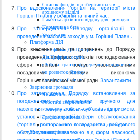
Список фондів, що зберігаються в
Про вдосконалення торгівлі на території міста
архівному відділі
Горішні Плавні у вечірній та нічний час.
Пам'ятка архівного відділу для громадян
Нормативна база
Про затвердження Порядку організації та
Зразки заяв
проведення масових заходів у м. Горішні Плавні.
Платформа ДІЯ
Про внесення змін та доповнень до Порядку
Платформа ДІя.Центрів
Дія.Цифрова освіта
проведення перевірок суб’єктів господарювання
єРобота: гранти від держави на відкриття
сфери торгівлі і послуг уповноваженими
чи розвиток бізнесу
посадовими особами виконкому
Гранти для бізнесу
Горішньоплавнівської міської ради
Завантажити
Звернення громадян
Про затвердження Порядку встановлення за
Нормативна база
погодженням з власниками зручного для
Робота зі зверненнями
населення режиму роботи суб’єктів підприємств,
Електронні звернення та петиції
установ та організацій сфери обслуговування
Графіки прийомів
Звіт по роботі зі зверненнями громадян
(торгівлі, ресторанного господарства, побутового
Житлова політика
обслуговування) незалежно від форм власності,
Прийом громадян