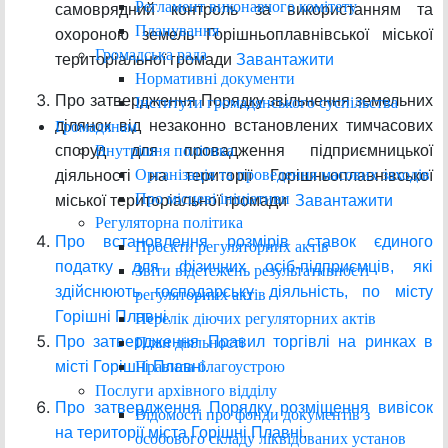
Регламент виконавчого комітету
самоврядний контроль за використанням та
Планування
охороною земель Горішньоплавнівської міської
Громадська рада
територіальної громади
Завантажити
Нормативні документи
Про затвердження Порядку звільнення земельних
Інститути громадянського суспільства
ділянок від незаконно встановлених тимчасових
Громадянам
Внутрішня політика
споруд для провадження підприємницької
Організація та проведення масових заходів
діяльності на території Горішньоплавнівської
Про місцеві ініціативи
міської територіальної громади
Завантажити
Регуляторна політика
Про встановлення розмірів ставок єдиного
Проєкти регуляторних актів
податку для фізичних осіб-підприємців, які
Звіти відстежень результативності
здійснюють господарську діяльність, по місту
регуляторних актів
Горішні Плавні.
Перелік діючих регуляторних актів
Про затвердження Правил торгівлі на ринках в
План діяльності
Правила благоустрою
місті Горішні Плавні.
Послуги архівного відділу
Про затвердження Порядку розміщення вивісок
Відомості про фонди документів з
на території міста Горішні Плавні
.
особового складу ліквідованих установ