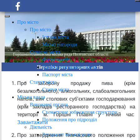
Про місто
Про місто
Історія міста
Міські нагороди
Сучасне місто
Горішньоплавнівська міська рада Полтавської області
Фотосюжети
До 60-річчя нашого міста
Переліки регуляторних актів
Паспорт міста
Статут міста
Про заборону продажу пива (крім
Статут міста
безалкогольного), алкогольних, слабоалкогольних
Міська влада
напоїв, вин столових суб’єктами господарювання
Виконавчі органи
(крім закладів ресторанного господарства) на
Схематичне зображення структури
території м. Горішні Плавні у нічний час
Положення про підрозділ
Завантажити
Діяльність
Регламент міської ради
Про затвердження Тимчасового положення про