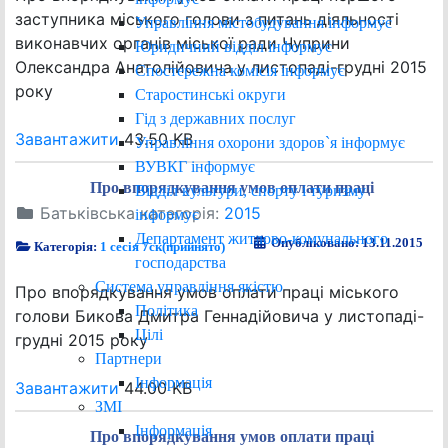
заступника міського голови з питань діяльності
Управління містобудування інформує
виконавчих органів міської ради Чуприни
Юридичний відділ інформує
Олександра Анатолійовича у листопаді-грудні 2015
Спостережна комісія інформує
року
Старостинські округи
Гід з державних послуг
Завантажити
43.50 KB
Управління охорони здоров`я інформує
ВУВКГ інформує
Про впорядкування умов оплати праці
Відділ культури, спорту і туризму
Батьківська категорія:
2015
інформує
Департамент житлово-комунального
Опубліковано: 13.11.2015
Категорія:
1 сесія 7ск(прийнято)
господарства
Система управління якістю
Про впорядкування умов оплати праці міського
Політика
голови Бикова Дмитра Геннадійовича у листопаді-
Цілі
грудні 2015 року
Партнери
Інформація
Завантажити
44.00 KB
ЗМІ
Інформація
Про впорядкування умов оплати праці