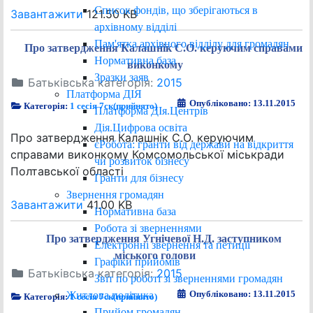
Список фондів, що зберігаються в
Завантажити
121.50 KB
архівному відділі
Пам'ятка архівного відділу для громадян
Про затвердження Калашнік С.О. керуючим справами
Нормативна база
виконкому
Зразки заяв
Батьківська категорія:
2015
Платформа ДІЯ
Опубліковано: 13.11.2015
Категорія:
1 сесія 7ск(прийнято)
Платформа ДІя.Центрів
Дія.Цифрова освіта
Про затвердження Калашнік С.О. керуючим
єРобота: гранти від держави на відкриття
справами виконкому Комсомольської міськради
чи розвиток бізнесу
Полтавської області
Гранти для бізнесу
Звернення громадян
Завантажити
41.00 KB
Нормативна база
Робота зі зверненнями
Про затвердження Угнічевої Н.Д. заступником
Електронні звернення та петиції
міського голови
Графіки прийомів
Батьківська категорія:
2015
Звіт по роботі зі зверненнями громадян
Опубліковано: 13.11.2015
Житлова політика
Категорія:
1 сесія 7ск(прийнято)
Прийом громадян