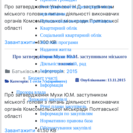
Про затвердження Угнічевої Н.Д. заступником
Реєстрація/зняття з реєстрації місця
міського голови з питань діяльності виконавчих
проживання
органів Комсомольської міськради Полтавської
Приватизація житлових приміщень
області
Квартирний облік
Соціальний квартирний облік
Завантажити
41.00 KB
Житлові програми
Надання житла
Нормативна база
Про затвердження Мухи Ю.М. заступником міського
Діяльність комісій, рад
голови
Інформація
Батьківська категорія:
2015
Бюджет участі
Опубліковано: 13.11.2015
Категорія:
1 сесія 7ск(прийнято)
Інформація
Прозора влада
Про затвердження Мухи Ю.М. заступником
Державні закупівлі
міського голови з питань діяльності виконавчих
Річні плани закупівель
органів Комсомольської міськради Полтавської
Інформація по закупівлям
області
Нормативно правова база
Обґрунтування закупівлі
Завантажити
41.50 KB