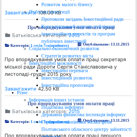
Розвиток малого бізнесу
Публічні інвестиції
Завантажити
108.00 KB
Протоколи засідань Інвестиційної ради
Консолідований перелік публічних
Про впорядкування умов оплати праці
інвестиційних проектів та програм
Батьківська категорія:
2015
публічних інвестицій
Опубліковано: 13.11.2015
Категорія:
1 сесія 7ск(прийнято)
Соціально-економічний розвиток
Стратегія розвитку міста
Про впорядкування умов оплати праці секретаря
Інвестиційні можливості
міської ради Дороти Сергія Станіславовича у
Інвестиційні переваги
листопаді-грудні 2015 року
Інвестиційний розвиток
Інвестиційна пропозиція
Завантажити
42.50 KB
Різне
Інформація інших установ
Про впорядкування умов оплати праці
Податкова інформує
Батьківська категорія:
2015
Державна фінансова інспекція інформує
Опубліковано: 13.11.2015
Горішньоплавнівська міська філія
Категорія:
1 сесія 7ск(прийнято)
Полтавського обласного центру зайнятості
Про впорядкування умов оплати праці першого
інформує