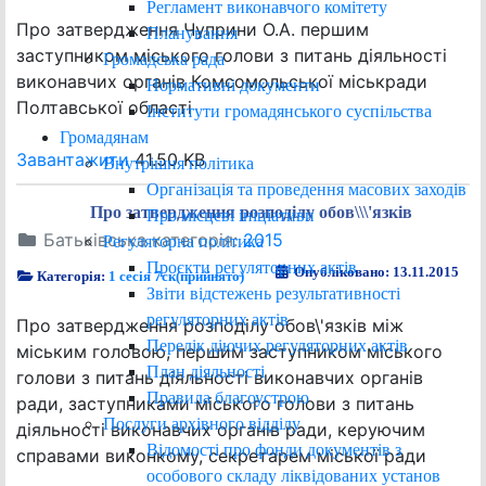
Регламент виконавчого комітету
Про затвердження Чуприни О.А. першим
Планування
заступником міського голови з питань діяльності
Громадська рада
виконавчих органів Комсомольської міськради
Нормативні документи
Полтавської області
Інститути громадянського суспільства
Громадянам
Завантажити
41.50 KB
Внутрішня політика
Організація та проведення масових заходів
Про затвердження розподілу обов\\\'язків
Про місцеві ініціативи
Батьківська категорія:
2015
Регуляторна політика
Проєкти регуляторних актів
Опубліковано: 13.11.2015
Категорія:
1 сесія 7ск(прийнято)
Звіти відстежень результативності
регуляторних актів
Про затвердження розподілу обов\'язків між
Перелік діючих регуляторних актів
міським головою, першим заступником міського
План діяльності
голови з питань діяльності виконавчих органів
Правила благоустрою
ради, заступниками міського голови з питань
Послуги архівного відділу
діяльності виконавчих органів ради, керуючим
Відомості про фонди документів з
справами виконкому, секретарем міської ради
особового складу ліквідованих установ