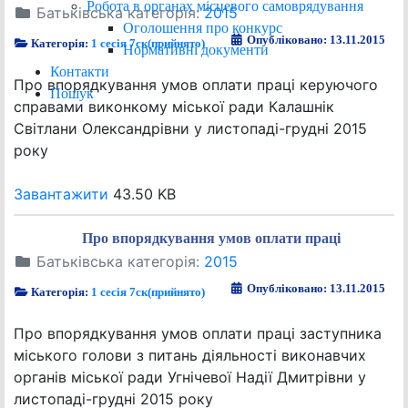
Робота в органах місцевого самоврядування
Батьківська категорія:
2015
Оголошення про конкурс
Опубліковано: 13.11.2015
Категорія:
1 сесія 7ск(прийнято)
Нормативні документи
Контакти
Про впорядкування умов оплати праці керуючого
Пошук
справами виконкому міської ради Калашнік
Світлани Олександрівни у листопаді-грудні 2015
року
Завантажити
43.50 KB
Про впорядкування умов оплати праці
Батьківська категорія:
2015
Опубліковано: 13.11.2015
Категорія:
1 сесія 7ск(прийнято)
Про впорядкування умов оплати праці заступника
міського голови з питань діяльності виконавчих
органів міської ради Угнічевої Надії Дмитрівни у
листопаді-грудні 2015 року