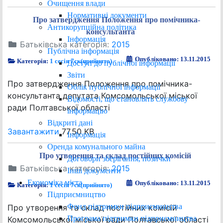
Очищення влади
Нормативні документи
Про затвердження Положення про помічника-
Антикорупційна політика
консультанта
Інформація
Батьківська категорія:
2015
Публічна інформація
Опубліковано: 13.11.2015
Категорія:
1 сесія 7ск(прийнято)
Доступ до публічної інформації
Звіти
Про затвердження Положення про помічника-
Облік публічної інформації
консультанта депутата Комсомольської міської
Відомості, що становлять службову
ради Полтавської області
інформацію
Відкриті дані
Завантажити
77.50 KB
Інформація
Оренда комунального майна
Про утворення та склад постійних комісій
Договори зберігання, позички
Батьківська категорія:
2015
Інші документи
Економіка міста
Опубліковано: 13.11.2015
Категорія:
1 сесія 7ск(прийнято)
Підприємництво
Фонд підтримки підприємництва
Про утворення та склад постійних комісій
Програма підтримки підприємництва
Комсомольської міської ради Полтавської області