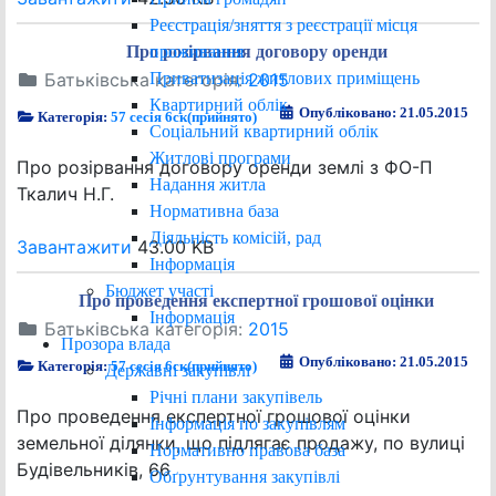
Реєстрація/зняття з реєстрації місця
проживання
Про розірвання договору оренди
Приватизація житлових приміщень
Батьківська категорія:
2015
Квартирний облік
Опубліковано: 21.05.2015
Категорія:
57 сесія 6ск(прийнято)
Соціальний квартирний облік
Житлові програми
Про розірвання договору оренди землі з ФО-П
Надання житла
Ткалич Н.Г.
Нормативна база
Діяльність комісій, рад
Завантажити
43.00 KB
Інформація
Бюджет участі
Про проведення експертної грошової оцінки
Інформація
Батьківська категорія:
2015
Прозора влада
Опубліковано: 21.05.2015
Категорія:
57 сесія 6ск(прийнято)
Державні закупівлі
Річні плани закупівель
Про проведення експертної грошової оцінки
Інформація по закупівлям
земельної ділянки, що підлягає продажу, по вулиці
Нормативно правова база
Будівельників, 66
Обґрунтування закупівлі