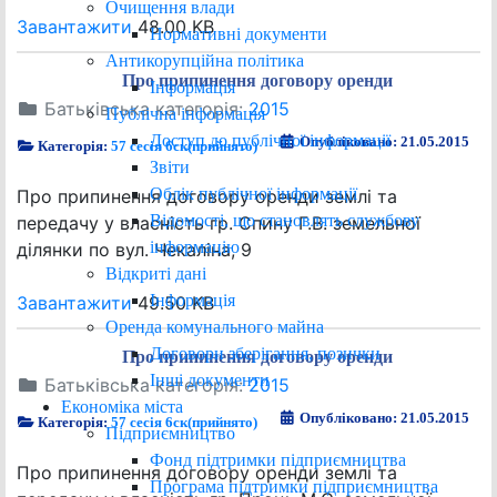
Очищення влади
Завантажити
48.00 KB
Нормативні документи
Антикорупційна політика
Про припинення договору оренди
Інформація
Батьківська категорія:
2015
Публічна інформація
Доступ до публічної інформації
Опубліковано: 21.05.2015
Категорія:
57 сесія 6ск(прийнято)
Звіти
Облік публічної інформації
Про припинення договору оренди землі та
Відомості, що становлять службову
передачу у власність гр. Спину Г.В. земельної
інформацію
ділянки по вул. Чекаліна, 9
Відкриті дані
Інформація
Завантажити
49.50 KB
Оренда комунального майна
Договори зберігання, позички
Про припинення договору оренди
Інші документи
Батьківська категорія:
2015
Економіка міста
Опубліковано: 21.05.2015
Категорія:
57 сесія 6ск(прийнято)
Підприємництво
Фонд підтримки підприємництва
Про припинення договору оренди землі та
Програма підтримки підприємництва