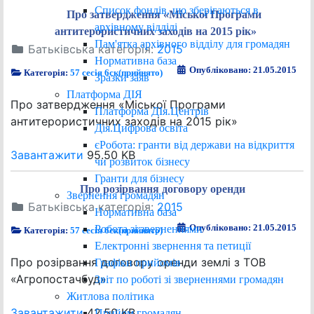
Список фондів, що зберігаються в
Про затвердження «Міської Програми
архівному відділі
антитерористичних заходів на 2015 рік»
Пам'ятка архівного відділу для громадян
Батьківська категорія:
2015
Нормативна база
Опубліковано: 21.05.2015
Категорія:
57 сесія 6ск(прийнято)
Зразки заяв
Платформа ДІЯ
Про затвердження «Міської Програми
Платформа ДІя.Центрів
антитерористичних заходів на 2015 рік»
Дія.Цифрова освіта
єРобота: гранти від держави на відкриття
Завантажити
95.50 KB
чи розвиток бізнесу
Гранти для бізнесу
Про розірвання договору оренди
Звернення громадян
Батьківська категорія:
2015
Нормативна база
Опубліковано: 21.05.2015
Робота зі зверненнями
Категорія:
57 сесія 6ск(прийнято)
Електронні звернення та петиції
Про розірвання договору оренди землі з ТОВ
Графіки прийомів
«Агропостачбуд»
Звіт по роботі зі зверненнями громадян
Житлова політика
Завантажити
42.50 KB
Прийом громадян