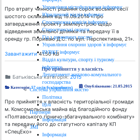
Управління містобудування інформує
Про втрату чинності рішення сорок восьмої сесії
Юридичний відділ інформує
шостого скликання від 19.08.2014 «Про
Спостережна комісія інформує
затвердження проекту землеустрою щодо
Старостинські округи
відведення земельної ділянки та передачу її в
Гід з державних послуг
оренду гр. Пориваю Д.С. по вул. Перспективна, 21».
Управління охорони здоров`я інформує
ВУВКГ інформує
Завантажити
41.50 KB
Відділ культури, спорту і туризму
інформує
Про прийняття у власність
Департамент житлово-комунального
Батьківська категорія:
2015
господарства
Опубліковано: 21.05.2015
Категорія:
57 сесія 6ск(прийнято)
Система управління якістю
Політика
Про прийняття у власність територіальної громади
Цілі
м. Комсомольська майна від благодійного фонду
Партнери
«Полтавського гірничо-збагачувального комбінату»
Інформація
та передачу його до статутного капіталу КП
ЗМІ
«СпецЕко»
Інформація