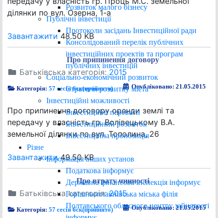
передачу у власність гр. Проць М.С. земельної
Розвиток малого бізнесу
ділянки по вул. Озерна, 1-а
Публічні інвестиції
Протоколи засідань Інвестиційної ради
Завантажити
48.50 KB
Консолідований перелік публічних
інвестиційних проектів та програм
Про припинення договору
публічних інвестицій
Батьківська категорія:
2015
Соціально-економічний розвиток
Опубліковано: 21.05.2015
Стратегія розвитку міста
Категорія:
57 сесія 6ск(прийнято)
Інвестиційні можливості
Про припинення договору оренди землі та
Інвестиційні переваги
передачу у власність гр. Волівецькому В.А.
Інвестиційний розвиток
земельної ділянки по вул. Тополина, 26
Інвестиційна пропозиція
Різне
Завантажити
49.50 KB
Інформація інших установ
Податкова інформує
Про втрату чинності
Державна фінансова інспекція інформує
Батьківська категорія:
2015
Горішньоплавнівська міська філія
Полтавського обласного центру зайнятості
Опубліковано: 21.05.2015
Категорія:
57 сесія 6ск(прийнято)
інформує