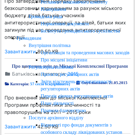
Про затвердження Порядку забезпечення
Регламент виконавчого комітету
безкоштовним харчуванням за рахунок міського
Планування
бюджету дітей батьків-учасників
Громадська рада
антитерористичної операції, та дітей, батьки яких
Нормативні документи
загинули під час проведення антитерористичної
Інститути громадянського суспільства
операції
Громадянам
Внутрішня політика
Завантажити
80.50 KB
Організація та проведення масових заходів
Про місцеві ініціативи
Про внесення змін до Міської Комплексної Програми
Регуляторна політика
Батьківська категорія:
2015
Проєкти регуляторних актів
Звіти відстежень результативності
Опубліковано: 21.05.2015
Категорія:
57 сесія 6ск(прийнято)
регуляторних актів
Перелік діючих регуляторних актів
Про внесення змін до Міської Комплексної
План діяльності
Програми профілактики злочинності та
Правила благоустрою
правопорушень на 2011 – 2015 роки
Послуги архівного відділу
Відомості про фонди документів з
Завантажити
42.50 KB
особового складу ліквідованих установ