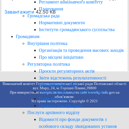
Регламент виконавчого комітету
Планування
Завантажити
42.50 KB
Громадська рада
Нормативні документи
Інститути громадянського суспільства
Громадянам
Внутрішня політика
Організація та проведення масових заходів
Про місцеві ініціативи
Регуляторна політика
Проєкти регуляторних актів
Звіти відстежень результативності
Виконавчий комітет Горішньоплавнівської міської ради Полтавської області
регуляторних актів
вул. Миру, 24, м. Горішні Плавні,39800
Перелік діючих регуляторних актів
При використанні матеріалів посилання на сайт www.hp-rada.gov.ua
обов’язкове.
План діяльності
Усі права застережено. Copyright © 2021
Правила благоустрою
Послуги архівного відділу
Відомості про фонди документів з
особового складу ліквідованих установ