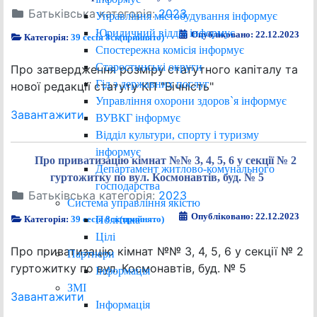
Батьківська категорія:
2023
Управління містобудування інформує
Юридичний відділ інформує
Опубліковано: 22.12.2023
Категорія:
39 сесія 8ск(прийнято)
Спостережна комісія інформує
Старостинські округи
Про затвердження розміру статутного капіталу та
Гід з державних послуг
нової редакції статуту КП "Вічність"
Управління охорони здоров`я інформує
Завантажити
ВУВКГ інформує
Відділ культури, спорту і туризму
інформує
Про приватизацію кімнат №№ 3, 4, 5, 6 у секції № 2
Департамент житлово-комунального
гуртожитку по вул. Космонавтів, буд. № 5
господарства
Батьківська категорія:
2023
Система управління якістю
Опубліковано: 22.12.2023
Політика
Категорія:
39 сесія 8ск(прийнято)
Цілі
Про приватизацію кімнат №№ 3, 4, 5, 6 у секції № 2
Партнери
гуртожитку по вул. Космонавтів, буд. № 5
Інформація
ЗМІ
Завантажити
Інформація