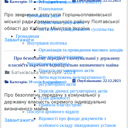
Опубліковано: 22.12.2023
Регламент виконавчого комітету
Категорія:
39 сесія 8ск(прийнято)
Планування
Про звернення депутатів Горішньоплавнівської
Громадська рада
міської ради Кременчуцького району Полтавської
Нормативні документи
області до Кабінету Міністрів України
Інститути громадянського суспільства
Громадянам
Завантажити
Внутрішня політика
Організація та проведення масових заходів
Про місцеві ініціативи
Про безоплатну передачу з комунальної у державну
Регуляторна політика
власність окремого індивідуально визначеного майна
Проєкти регуляторних актів
Батьківська категорія:
2023
Звіти відстежень результативності
Опубліковано: 22.12.2023
Категорія:
39 сесія 8ск(прийнято)
регуляторних актів
Перелік діючих регуляторних актів
Про безоплатну передачу з комунальної у
План діяльності
державну власність окремого індивідуально
Правила благоустрою
визначеного майна
Послуги архівного відділу
Відомості про фонди документів з
Завантажити
особового складу ліквідованих установ