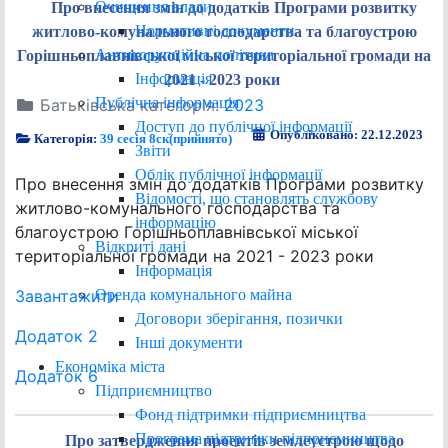
Очищення влади
Про внесення змін до додатків Програми розвитку
Нормативні документи
житлово-комунального господарства та благоустрою
Антикорупційна політика
Горішньоплавнівської міської територіальної громади на
Інформація
2021 - 2023 роки
Публічна інформація
Батьківська категорія:
2023
Доступ до публічної інформації
Опубліковано: 22.12.2023
Категорія:
39 сесія 8ск(прийнято)
Звіти
Облік публічної інформації
Про внесення змін до додатків Програми розвитку
Відомості, що становлять службову
житлово-комунального господарства та
інформацію
благоустрою Горішньоплавнівської міської
Відкриті дані
територіальної громади на 2021 - 2023 роки
Інформація
Оренда комунального майна
Завантажити
Договори зберігання, позички
Додаток 2
Інші документи
Економіка міста
Додаток 6
Підприємництво
Фонд підтримки підприємництва
Програма підтримки підприємництва
Про затвердження проектів землеустрою щодо