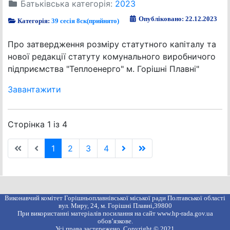
Батьківська категорія:
2023
Опубліковано: 22.12.2023
Категорія:
39 сесія 8ск(прийнято)
Про затвердження розміру статутного капіталу та
нової редакції статуту комунального виробничого
підприємства "Теплоенерго" м. Горішні Плавні"
Завантажити
Сторінка 1 із 4
1
2
3
4
Виконавчий комітет Горішньоплавнівської міської ради Полтавської області
вул. Миру, 24, м. Горішні Плавні,39800
При використанні матеріалів посилання на сайт www.hp-rada.gov.ua
обов’язкове.
Усі права застережено. Copyright © 2021