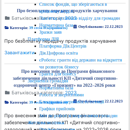
Список фондів, що зберігаються в
Про безоплатну передачу продуктів харчування
архівному відділі
Батьківська категорія:
2023
Пам'ятка архівного відділу для громадян
Нормативна база
Опубліковано: 22.12.2023
Категорія:
39 сесія 8ск(прийнято)
Зразки заяв
Платформа ДІЯ
Про безоплатну передачу продуктів харчування
Платформа ДІя.Центрів
Завантажити
Дія.Цифрова освіта
єРобота: гранти від держави на відкриття
чи розвиток бізнесу
Про внесення змін до Програми фінансового
Гранти для бізнесу
забезпечення діяльності КП «Дитячий спортивно-
Звернення громадян
оздоровчий центр «Горизонт» на 2022–2026 роки
Нормативна база
Батьківська категорія:
2023
Робота зі зверненнями
Опубліковано: 22.12.2023
Електронні звернення та петиції
Категорія:
39 сесія 8ск(прийнято)
Графіки прийомів
Про внесення змін до Програми фінансового
Звіт по роботі зі зверненнями громадян
забезпечення діяльності КП «Дитячий спортивно-
Житлова політика
оздоровчий центр «Горизонт» на 2022–2026 роки
Прийом громадян