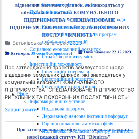
Розвиток малого бізнесу
відведення земельних ділянок, які знаходяться у
Публічні інвестиції
комунальній власності КОМУНАЛЬНОГО
Протоколи засідань Інвестиційної ради
ПІДПРИЄМСТВА "СПЕЦІАЛІЗОВАНЕ
Консолідований перелік публічних
ПІДПРИЄМСТВО РИТУЛЬНИХ ТА ПОХОРОННИХ
інвестиційних проектів та програм
ПОСЛУГ "ВІЧНІСТЬ"
публічних інвестицій
Батьківська категорія:
2023
Соціально-економічний розвиток
Опубліковано: 22.12.2023
Категорія:
39 сесія 8ск(прийнято)
Стратегія розвитку міста
Інвестиційні можливості
Про затвердження проектів землеустрою щодо
Інвестиційні переваги
відведення земельних ділянок, які знаходяться у
Інвестиційний розвиток
комунальній власності КОМУНАЛЬНОГО
Інвестиційна пропозиція
ПІДПРИЄМСТВА "СПЕЦІАЛІЗОВАНЕ ПІДПРИЄМСТВО
Різне
РИТУЛЬНИХ ТА ПОХОРОННИХ ПОСЛУГ "ВІЧНІСТЬ"
Інформація інших установ
Податкова інформує
Завантажити
Державна фінансова інспекція інформує
Горішньоплавнівська міська філія
Про затвердження розміру статутного капіталу та
Полтавського обласного центру зайнятості
нової редакції статуту КП "Вічність"
інформує