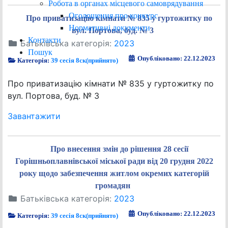
Робота в органах місцевого самоврядування
Оголошення про конкурс
Про приватизацію кімнати № 835 у гуртожитку по
Нормативні документи
вул. Портова, буд. № 3
Контакти
Батьківська категорія:
2023
Пошук
Опубліковано: 22.12.2023
Категорія:
39 сесія 8ск(прийнято)
Про приватизацію кімнати № 835 у гуртожитку по
вул. Портова, буд. № 3
Завантажити
Про внесення змін до рішення 28 сесії
Горішньоплавнівської міської ради від 20 грудня 2022
року щодо забезпечення житлом окремих категорій
громадян
Батьківська категорія:
2023
Опубліковано: 22.12.2023
Категорія:
39 сесія 8ск(прийнято)