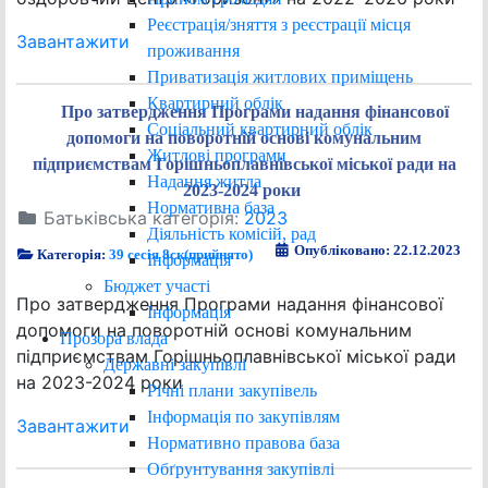
Реєстрація/зняття з реєстрації місця
Завантажити
проживання
Приватизація житлових приміщень
Квартирний облік
Про затвердження Програми надання фінансової
Соціальний квартирний облік
допомоги на поворотній основі комунальним
Житлові програми
підприємствам Горішньоплавнівської міської ради на
Надання житла
2023-2024 роки
Нормативна база
Батьківська категорія:
2023
Діяльність комісій, рад
Опубліковано: 22.12.2023
Категорія:
39 сесія 8ск(прийнято)
Інформація
Бюджет участі
Про затвердження Програми надання фінансової
Інформація
допомоги на поворотній основі комунальним
Прозора влада
підприємствам Горішньоплавнівської міської ради
Державні закупівлі
на 2023-2024 роки
Річні плани закупівель
Інформація по закупівлям
Завантажити
Нормативно правова база
Обґрунтування закупівлі