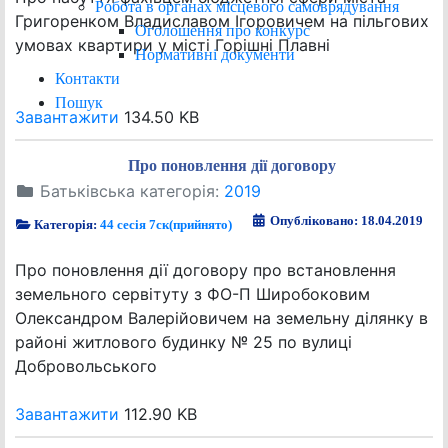
Робота в органах місцевого самоврядування
Григоренком Владиславом Ігоровичем на пільгових
Оголошення про конкурс
умовах квартири у місті Горішні Плавні
Нормативні документи
Контакти
Пошук
Завантажити
134.50 KB
Про поновлення дії договору
Батьківська категорія:
2019
Опубліковано: 18.04.2019
Категорія:
44 сесія 7ск(прийнято)
Про поновлення дії договору про встановлення
земельного сервітуту з ФО-П Широбоковим
Олександром Валерійовичем на земельну ділянку в
районі житлового будинку № 25 по вулиці
Добровольського
Завантажити
112.90 KB