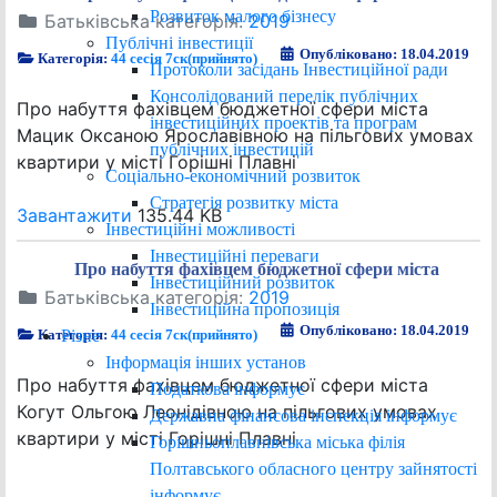
Розвиток малого бізнесу
Батьківська категорія:
2019
Публічні інвестиції
Опубліковано: 18.04.2019
Категорія:
44 сесія 7ск(прийнято)
Протоколи засідань Інвестиційної ради
Консолідований перелік публічних
Про набуття фахівцем бюджетної сфери міста
інвестиційних проектів та програм
Мацик Оксаною Ярославівною на пільгових умовах
публічних інвестицій
квартири у місті Горішні Плавні
Соціально-економічний розвиток
Стратегія розвитку міста
Завантажити
135.44 KB
Інвестиційні можливості
Інвестиційні переваги
Про набуття фахівцем бюджетної сфери міста
Інвестиційний розвиток
Батьківська категорія:
2019
Інвестиційна пропозиція
Опубліковано: 18.04.2019
Різне
Категорія:
44 сесія 7ск(прийнято)
Інформація інших установ
Про набуття фахівцем бюджетної сфери міста
Податкова інформує
Когут Ольгою Леонідівною на пільгових умовах
Державна фінансова інспекція інформує
квартири у місті Горішні Плавні
Горішньоплавнівська міська філія
Полтавського обласного центру зайнятості
інформує