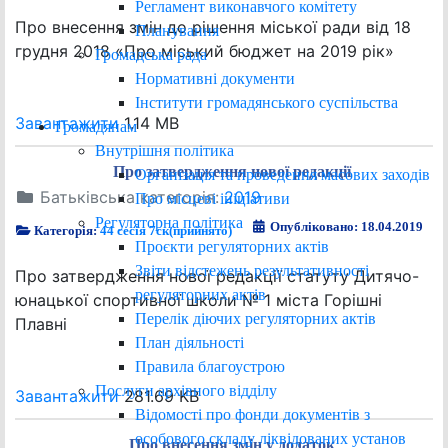
Регламент виконавчого комітету
Про внесення змін до рішення міської ради від 18
Планування
грудня 2018 «Про міський бюджет на 2019 рік»
Громадська рада
Нормативні документи
Інститути громадянського суспільства
Завантажити
1.14 MB
Громадянам
Внутрішня політика
Про затвердження нової редакції
Організація та проведення масових заходів
Батьківська категорія:
2019
Про місцеві ініціативи
Регуляторна політика
Опубліковано: 18.04.2019
Категорія:
44 сесія 7ск(прийнято)
Проєкти регуляторних актів
Звіти відстежень результативності
Про затвердження нової редакції статуту Дитячо-
регуляторних актів
юнацької спортивної школи № 1 міста Горішні
Перелік діючих регуляторних актів
Плавні
План діяльності
Правила благоустрою
Послуги архівного відділу
Завантажити
281.69 KB
Відомості про фонди документів з
особового складу ліквідованих установ
Про внесення змін у додаток