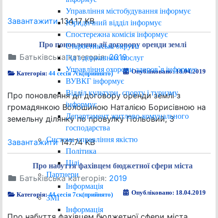
Управління містобудування інформує
Завантажити
134.17 KB
Юридичний відділ інформує
Спостережна комісія інформує
Про поновлення дії договору оренди землі
Старостинські округи
Батьківська категорія:
2019
Гід з державних послуг
Управління охорони здоров`я інформує
Опубліковано: 18.04.2019
Категорія:
44 сесія 7ск(прийнято)
ВУВКГ інформує
Відділ культури, спорту і туризму
Про поновлення дії договору оренди землі з
інформує
громадянкою Волошиною Наталією Борисівною на
Департамент житлово-комунального
земельну ділянку по провулку Польовий, 3
господарства
Система управління якістю
Завантажити
147.74 KB
Політика
Цілі
Про набуття фахівцем бюджетної сфери міста
Партнери
Батьківська категорія:
2019
Інформація
Опубліковано: 18.04.2019
Категорія:
44 сесія 7ск(прийнято)
ЗМІ
Інформація
Про набуття фахівцем бюджетної сфери міста