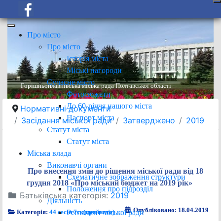
Про місто
Про місто
Історія міста
Міські нагороди
Сучасне місто
Горішньоплавнівська міська рада Полтавської області
Фотосюжети
До 60-річчя нашого міста
Нормативні документи
Паспорт міста
Засідання міської ради
Затверджено
2019
Статут міста
Статут міста
Міська влада
Виконавчі органи
Про внесення змін до рішення міської ради від 18
Схематичне зображення структури
грудня 2018 «Про міський бюджет на 2019 рік»
Положення про підрозділ
Батьківська категорія:
2019
Діяльність
Опубліковано: 18.04.2019
Регламент міської ради
Категорія:
44 сесія 7ск(прийнято)