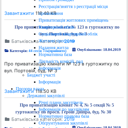
Реєстрація/зняття з реєстрації місця
Завантажити
118.40 KB
проживання
Приватизація житлових приміщень
Квартирний облік
Про приватизацію кімнати № 123 в гуртожитку по
Соціальний квартирний облік
вул. Портовій, буд. № 3
Житлові програми
Батьківська категорія:
2019
Надання житла
Опубліковано: 18.04.2019
Категорія:
44 сесія 7ск(прийнято)
Нормативна база
Діяльність комісій, рад
Про приватизацію кімнати № 123 в гуртожитку по
Інформація
вул. Портовій, буд. № 3
Бюджет участі
Інформація
Прозора влада
Завантажити
118.50 KB
Державні закупівлі
Річні плани закупівель
Про приватизацію кімнат № 4, № 5 секції № 5
Інформація по закупівлям
гуртожитку по просп. Героїв Дніпра, буд. № 30
Нормативно правова база
Батьківська категорія:
2019
Обґрунтування закупівлі
Опубліковано: 18.04.2019