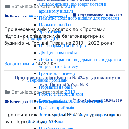
Список фондів, що зберігаються в
Батьківська категорія:
2019
архівному відділі
Опубліковано: 18.04.2019
Категорія:
44 сесія 7ск(прийнято)
Пам'ятка архівного відділу для громадян
Нормативна база
Про внесення змін у додаток до «Програми
Зразки заяв
підтримки співвласників багатоквартирних
Платформа ДІЯ
будинків м. Горішні Плавні на 2019 - 2022 роки»
Платформа ДІя.Центрів
Дія.Цифрова освіта
єРобота: гранти від держави на відкриття
Завантажити
147.27 KB
чи розвиток бізнесу
Гранти для бізнесу
Про приватизацію кімнати № 424 у гуртожитку по
Звернення громадян
вул. Портовій, буд. № 3
Нормативна база
Батьківська категорія:
2019
Робота зі зверненнями
Опубліковано: 18.04.2019
Електронні звернення та петиції
Категорія:
44 сесія 7ск(прийнято)
Графіки прийомів
Про приватизацію кімнати № 424 у гуртожитку по
Звіт по роботі зі зверненнями громадян
вул. Портовій, буд. № 3
Житлова політика
Прийом громадян