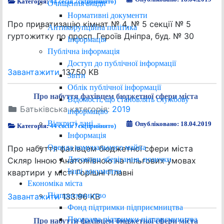
Категорія:
44 сесія 7ск(прийнято)
Очищення влади
Нормативні документи
Про приватизацію кімнат № 4, № 5 секції № 5
Антикорупційна політика
гуртожитку по просп. Героїв Дніпра, буд. № 30
Інформація
Публічна інформація
Доступ до публічної інформації
Завантажити
137.50 KB
Звіти
Облік публічної інформації
Про набуття фахівцем бюджетної сфери міста
Відомості, що становлять службову
Батьківська категорія:
2019
інформацію
Відкриті дані
Опубліковано: 18.04.2019
Категорія:
44 сесія 7ск(прийнято)
Інформація
Оренда комунального майна
Про набуття фахівцем бюджетної сфери міста
Договори зберігання, позички
Скляр Інною Анатоліївною на пільгових умовах
Інші документи
квартири у місті Горішні Плавні
Економіка міста
Підприємництво
Завантажити
133.96 KB
Фонд підтримки підприємництва
Програма підтримки підприємництва
Про набуття фахівцем бюджетної сфери міста