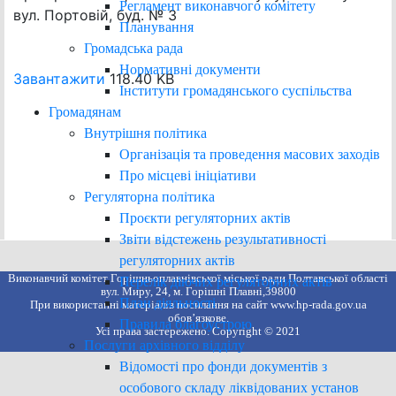
Регламент виконавчого комітету
вул. Портовій, буд. № 3
Планування
Громадська рада
Нормативні документи
Завантажити
118.40 KB
Інститути громадянського суспільства
Громадянам
Внутрішня політика
Організація та проведення масових заходів
Про місцеві ініціативи
Регуляторна політика
Проєкти регуляторних актів
Звіти відстежень результативності
регуляторних актів
Виконавчий комітет Горішньоплавнівської міської ради Полтавської області
Перелік діючих регуляторних актів
вул. Миру, 24, м. Горішні Плавні,39800
План діяльності
При використанні матеріалів посилання на сайт www.hp-rada.gov.ua
обов’язкове.
Правила благоустрою
Усі права застережено. Copyright © 2021
Послуги архівного відділу
Відомості про фонди документів з
особового складу ліквідованих установ