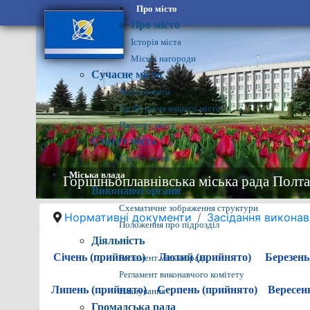
Про місто
Про місто
Історія міста
Міські нагороди
Сучасне місто
Фотосюжети
До 60-річчя нашого міста
Паспорт міста
Статут міста
Статут міста
Міська влада
Горішньоплавнівська міська рада Полта
Виконавчі органи
Схематичне зображення структури
Нормативні документи
Засідання виконав
Положення про підрозділ
Діяльність
Січень (прийнято)
Лютий (прийнято)
Березень
Регламент міської ради
Регламент виконавчого комітету
Липень (прийнято)
Серпень (прийнято)
Вересен
Планування
Громадська рада