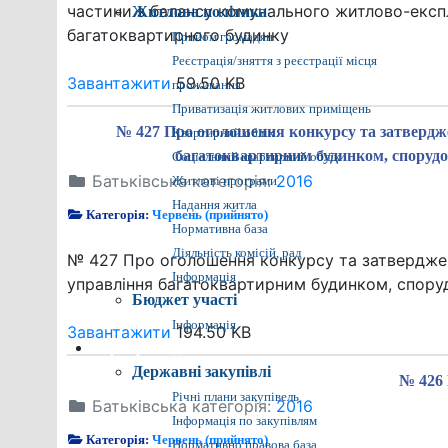
частини з балансу комунального житлово-експл
Житлова політика
багатоквартирного будинку
Прийом громадян
Реєстрація/зняття з реєстрації місця
Завантажити
59.50 KB
проживання
Приватизація житлових приміщень
№ 427 Про оголошення конкурсу та затвердже
Квартирний облік
багатоквартирним будинком, спорудо
Соціальний квартирний облік
Батьківська категорія:
2016
Житлові програми
Надання житла
Категорія:
Червень (прийнято)
Нормативна база
Діяльність комісій, рад
№ 427 Про оголошення конкурсу та затверджен
Інформація
управління багатоквартирним будинком, спору
Бюджет участі
Інформація
Завантажити
194.50 KB
Прозора влада
Державні закупівлі
№ 426 
Річні плани закупівель
Батьківська категорія:
2016
Інформація по закупівлям
Категорія:
Червень (прийнято)
Нормативно правова база