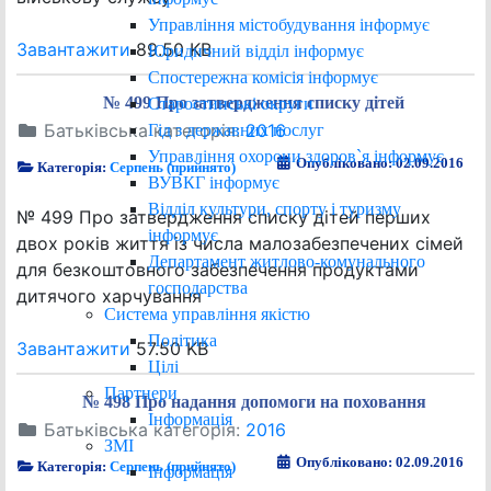
Управління містобудування інформує
Завантажити
89.50 KB
Юридичний відділ інформує
Спостережна комісія інформує
№ 499 Про затвердження списку дітей
Старостинські округи
Батьківська категорія:
2016
Гід з державних послуг
Управління охорони здоров`я інформує
Опубліковано: 02.09.2016
Категорія:
Серпень (прийнято)
ВУВКГ інформує
Відділ культури, спорту і туризму
№ 499 Про затвердження списку дітей перших
інформує
двох років життя із числа малозабезпечених сімей
Департамент житлово-комунального
для безкоштовного забезпечення продуктами
господарства
дитячого харчування
Система управління якістю
Політика
Завантажити
57.50 KB
Цілі
Партнери
№ 498 Про надання допомоги на поховання
Інформація
Батьківська категорія:
2016
ЗМІ
Опубліковано: 02.09.2016
Категорія:
Серпень (прийнято)
Інформація