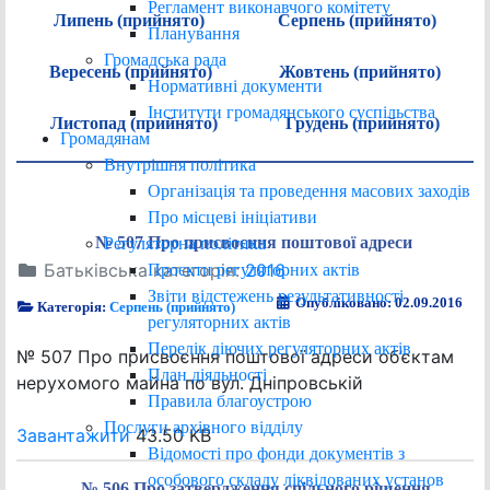
Регламент виконавчого комітету
Липень (прийнято)
Серпень (прийнято)
Планування
Громадська рада
Вересень (прийнято)
Жовтень (прийнято)
Нормативні документи
Інститути громадянського суспільства
Листопад (прийнято)
Грудень (прийнято)
Громадянам
Внутрішня політика
Організація та проведення масових заходів
Про місцеві ініціативи
№ 507 Про присвоєння поштової адреси
Регуляторна політика
Батьківська категорія:
2016
Проєкти регуляторних актів
Звіти відстежень результативності
Опубліковано: 02.09.2016
Категорія:
Серпень (прийнято)
регуляторних актів
Перелік діючих регуляторних актів
№ 507 Про присвоєння поштової адреси об’єктам
План діяльності
нерухомого майна по вул. Дніпровській
Правила благоустрою
Послуги архівного відділу
Завантажити
43.50 KB
Відомості про фонди документів з
особового складу ліквідованих установ
№ 506 Про затвердження спільного рішення