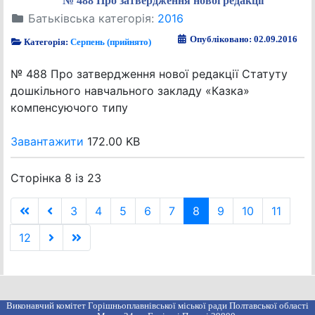
№ 488 Про затвердження нової редакції
Батьківська категорія:
2016
Опубліковано: 02.09.2016
Категорія:
Серпень (прийнято)
№ 488 Про затвердження нової редакції Статуту
дошкільного навчального закладу «Казка»
компенсуючого типу
Завантажити
172.00 KB
Сторінка 8 із 23
3
4
5
6
7
8
9
10
11
12
Виконавчий комітет Горішньоплавнівської міської ради Полтавської області