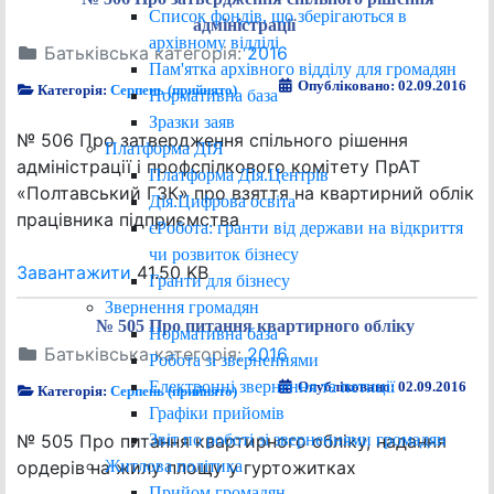
Список фондів, що зберігаються в
адміністрації
архівному відділі
Батьківська категорія:
2016
Пам'ятка архівного відділу для громадян
Опубліковано: 02.09.2016
Категорія:
Серпень (прийнято)
Нормативна база
Зразки заяв
№ 506 Про затвердження спільного рішення
Платформа ДІЯ
адміністрації і профспілкового комітету ПрАТ
Платформа ДІя.Центрів
«Полтавський ГЗК» про взяття на квартирний облік
Дія.Цифрова освіта
працівника підприємства
єРобота: гранти від держави на відкриття
чи розвиток бізнесу
Завантажити
41.50 KB
Гранти для бізнесу
Звернення громадян
№ 505 Про питання квартирного обліку
Нормативна база
Батьківська категорія:
2016
Робота зі зверненнями
Електронні звернення та петиції
Опубліковано: 02.09.2016
Категорія:
Серпень (прийнято)
Графіки прийомів
Звіт по роботі зі зверненнями громадян
№ 505 Про питання квартирного обліку, надання
Житлова політика
ордерів на жилу площу у гуртожитках
Прийом громадян