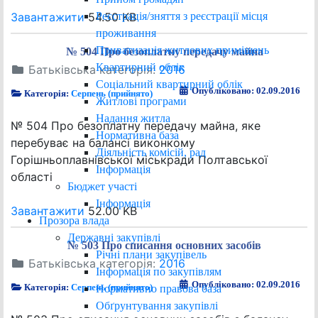
Реєстрація/зняття з реєстрації місця
Завантажити
54.50 KB
проживання
Приватизація житлових приміщень
№ 504 Про безоплатну передачу майна
Квартирний облік
Батьківська категорія:
2016
Соціальний квартирний облік
Опубліковано: 02.09.2016
Категорія:
Серпень (прийнято)
Житлові програми
Надання житла
№ 504 Про безоплатну передачу майна, яке
Нормативна база
перебуває на балансі виконкому
Діяльність комісій, рад
Горішньоплавнівської міськради Полтавської
Інформація
області
Бюджет участі
Інформація
Завантажити
52.00 KB
Прозора влада
Державні закупівлі
№ 503 Про списання основних засобів
Річні плани закупівель
Батьківська категорія:
2016
Інформація по закупівлям
Опубліковано: 02.09.2016
Категорія:
Серпень (прийнято)
Нормативно правова база
Обґрунтування закупівлі