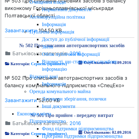
№ 503 Про списання основних засобів з балансу
Очищення влади
виконкому Горішньоплавнівської міськради
Нормативні документи
Полтавської області
Антикорупційна політика
Інформація
Завантажити
104.50 KB
Публічна інформація
Доступ до публічної інформації
№ 502 Про списання автотранспортних засобів
Звіти
Батьківська категорія:
2016
Облік публічної інформації
Відомості, що становлять службову
Опубліковано: 02.09.2016
Категорія:
Серпень (прийнято)
інформацію
Відкриті дані
№ 502 Про списання автотранспортних засобів з
Інформація
балансу комунального підприємства «СпецЕко»
Оренда комунального майна
Договори зберігання, позички
Завантажити
52.00 KB
Інші документи
Економіка міста
№ 501 Про прийом - передачу витрат
Підприємництво
Батьківська категорія:
2016
Фонд підтримки підприємництва
Опубліковано: 02.09.2016
Категорія:
Серпень (прийнято)
Програма підтримки підприємництва