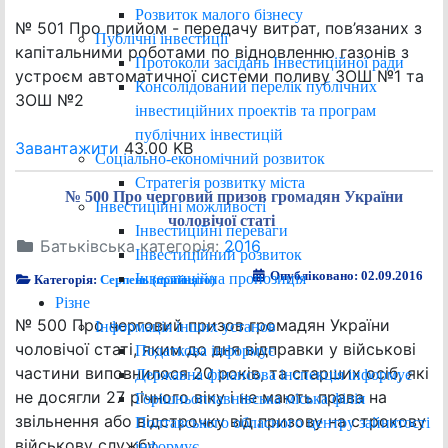
Розвиток малого бізнесу
№ 501 Про прийом - передачу витрат, пов’язаних з
Публічні інвестиції
капітальними роботами по відновленню газонів з
Протоколи засідань Інвестиційної ради
устроєм автоматичної системи поливу ЗОШ №1 та
Консолідований перелік публічних
ЗОШ №2
інвестиційних проектів та програм
публічних інвестицій
Завантажити
43.00 KB
Соціально-економічний розвиток
Стратегія розвитку міста
№ 500 Про черговий призов громадян України
Інвестиційні можливості
чоловічої статі
Інвестиційні переваги
Батьківська категорія:
2016
Інвестиційний розвиток
Опубліковано: 02.09.2016
Інвестиційна пропозиція
Категорія:
Серпень (прийнято)
Різне
№ 500 Про черговий призов громадян України
Інформація інших установ
чоловічої статі, яким до дня відправки у військові
Податкова інформує
частини виповнилося 20 років, та старших осіб, які
Державна фінансова інспекція інформує
не досягли 27 річного віку і не мають права на
Горішньоплавнівська міська філія
звільнення або відстрочку від призову на строкову
Полтавського обласного центру зайнятості
військову службу
інформує