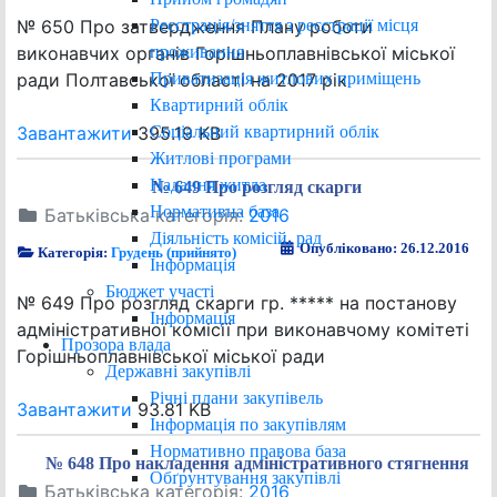
Реєстрація/зняття з реєстрації місця
№ 650 Про затвердження Плану роботи
проживання
виконавчих органів Горішньоплавнівської міської
Приватизація житлових приміщень
ради Полтавської області на 2017 рік
Квартирний облік
Соціальний квартирний облік
Завантажити
395.19 KB
Житлові програми
Надання житла
№ 649 Про розгляд скарги
Нормативна база
Батьківська категорія:
2016
Діяльність комісій, рад
Опубліковано: 26.12.2016
Категорія:
Грудень (прийнято)
Інформація
Бюджет участі
№ 649 Про розгляд скарги гр. ***** на постанову
Інформація
адміністративної комісії при виконавчому комітеті
Прозора влада
Горішньоплавнівської міської ради
Державні закупівлі
Річні плани закупівель
Завантажити
93.81 KB
Інформація по закупівлям
Нормативно правова база
№ 648 Про накладення адміністративного стягнення
Обґрунтування закупівлі
Батьківська категорія:
2016