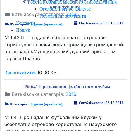
Робота в органах місцевого самоврядування
користування
Оголошення про конкурс
Батьківська категорія:
2016
Нормативні документи
Контакти
Опубліковано: 26.12.2016
Категорія:
Грудень (прийнято)
Пошук
№ 642 Про надання в безоплатне строкове
користування нежитлових приміщень громадській
організації «Муніципальний духовий оркестр м.
Горішні Плавні»
Завантажити
90.00 KB
№ 641 Про надання футбольним клубам
Батьківська категорія:
2016
Опубліковано: 26.12.2016
Категорія:
Грудень (прийнято)
№ 641 Про надання футбольним клубам у
безоплатне строкове користування нерухомого