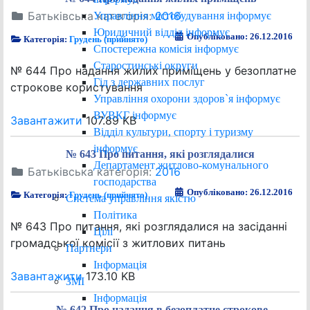
Батьківська категорія:
2016
Управління містобудування інформує
Юридичний відділ інформує
Опубліковано: 26.12.2016
Категорія:
Грудень (прийнято)
Спостережна комісія інформує
Старостинські округи
№ 644 Про надання жилих приміщень у безоплатне
Гід з державних послуг
строкове користування
Управління охорони здоров`я інформує
ВУВКГ інформує
Завантажити
107.89 KB
Відділ культури, спорту і туризму
інформує
№ 643 Про питання, які розглядалися
Департамент житлово-комунального
Батьківська категорія:
2016
господарства
Опубліковано: 26.12.2016
Категорія:
Грудень (прийнято)
Система управління якістю
Політика
№ 643 Про питання, які розглядалися на засіданні
Цілі
громадської комісії з житлових питань
Партнери
Інформація
Завантажити
173.10 KB
ЗМІ
Інформація
№ 642 Про надання в безоплатне строкове