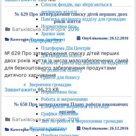
Список фондів, що зберігаються в
архівному відділі
№ 629 Про затвердження списку дітей перших двох
Пам'ятка архівного відділу для громадян
років життя
Нормативна база
Батьківська категорія:
2016
Зразки заяв
Опубліковано: 26.12.2016
Категорія:
Грудень (прийнято)
Платформа ДІЯ
Платформа ДІя.Центрів
№ 629 Про затвердження списку дітей перших
Дія.Цифрова освіта
двох років життя із числа малозабезпечених сімей
єРобота: гранти від держави на відкриття
для безкоштовного забезпечення продуктами
чи розвиток бізнесу
дитячого харчування
Гранти для бізнесу
Звернення громадян
Завантажити
95.23 KB
Нормативна база
Робота зі зверненнями
№ 650 Про затвердження Плану роботи виконавчих
Електронні звернення та петиції
органів
Графіки прийомів
Батьківська категорія:
2016
Звіт по роботі зі зверненнями громадян
Житлова політика
Опубліковано: 26.12.2016
Категорія:
Грудень (прийнято)
Прийом громадян