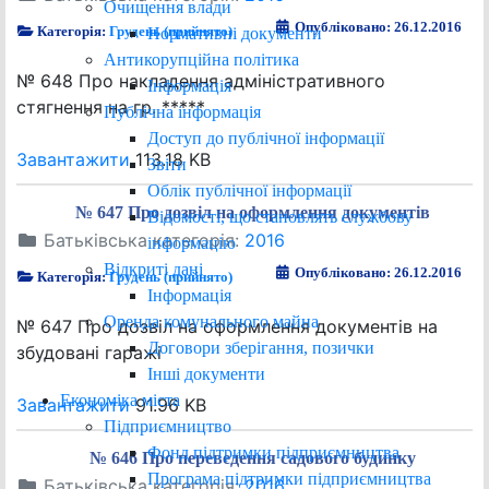
Очищення влади
Опубліковано: 26.12.2016
Категорія:
Грудень (прийнято)
Нормативні документи
Антикорупційна політика
№ 648 Про накладення адміністративного
Інформація
стягнення на гр. *****
Публічна інформація
Доступ до публічної інформації
Завантажити
113.18 KB
Звіти
Облік публічної інформації
№ 647 Про дозвіл на оформлення документів
Відомості, що становлять службову
Батьківська категорія:
2016
інформацію
Відкриті дані
Опубліковано: 26.12.2016
Категорія:
Грудень (прийнято)
Інформація
Оренда комунального майна
№ 647 Про дозвіл на оформлення документів на
Договори зберігання, позички
збудовані гаражі
Інші документи
Економіка міста
Завантажити
91.96 KB
Підприємництво
Фонд підтримки підприємництва
№ 646 Про переведення садового будинку
Програма підтримки підприємництва
Батьківська категорія:
2016