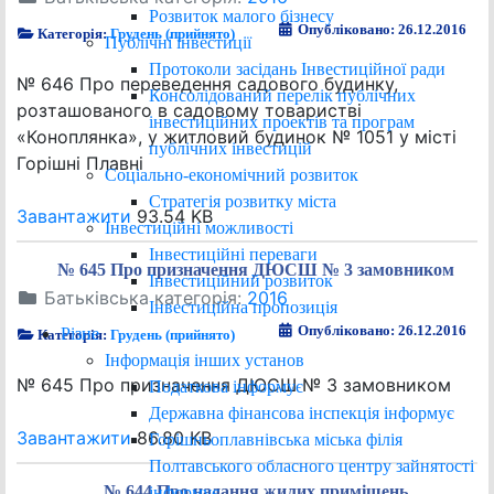
Розвиток малого бізнесу
Опубліковано: 26.12.2016
Категорія:
Грудень (прийнято)
Публічні інвестиції
Протоколи засідань Інвестиційної ради
№ 646 Про переведення садового будинку,
Консолідований перелік публічних
розташованого в садовому товаристві
інвестиційних проектів та програм
«Коноплянка», у житловий будинок № 1051 у місті
публічних інвестицій
Горішні Плавні
Соціально-економічний розвиток
Стратегія розвитку міста
Завантажити
93.54 KB
Інвестиційні можливості
Інвестиційні переваги
№ 645 Про призначення ДЮСШ № 3 замовником
Інвестиційний розвиток
Батьківська категорія:
2016
Інвестиційна пропозиція
Опубліковано: 26.12.2016
Різне
Категорія:
Грудень (прийнято)
Інформація інших установ
№ 645 Про призначення ДЮСШ № 3 замовником
Податкова інформує
Державна фінансова інспекція інформує
Завантажити
86.80 KB
Горішньоплавнівська міська філія
Полтавського обласного центру зайнятості
№ 644 Про надання жилих приміщень
інформує