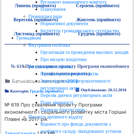
Регламент виконавчого комітету
Липень (прийнято)
Серпень (прийнято)
Планування
Громадська рада
Вересень (прийнято)
Жовтень (прийнято)
Нормативні документи
Інститути громадянського суспільства
Листопад (прийнято)
Грудень (прийнято)
Громадянам
Внутрішня політика
Організація та проведення масових заходів
Про місцеві ініціативи
№ 619 Про схвалення проекту Програми економічного
Регуляторна політика
і соціального розвитку
Проєкти регуляторних актів
Батьківська категорія:
2016
Звіти відстежень результативності
регуляторних актів
Опубліковано: 26.12.2016
Категорія:
Грудень (прийнято)
Перелік діючих регуляторних актів
План діяльності
№ 619 Про схвалення проекту Програми
Правила благоустрою
економічного і соціального розвитку міста Горішні
Послуги архівного відділу
Плавні на 2017 рік
Відомості про фонди документів з
особового складу ліквідованих установ
Завантажити
1.53 MB