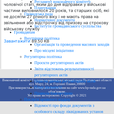
Регламент виконавчого комітету
чоловічої статі, яким до дня відправки у військові
Планування
частини виповнилося 20 років, та старших осіб, які
Громадська рада
не досягли 27 річного віку і не мають права на
Нормативні документи
звільнення або відстрочку від призову на строкову
Інститути громадянського суспільства
військову службу
Громадянам
Внутрішня політика
Завантажити
89.50 KB
Організація та проведення масових заходів
Про місцеві ініціативи
Регуляторна політика
Проєкти регуляторних актів
Звіти відстежень результативності
регуляторних актів
Виконавчий комітет Горішньоплавнівської міської ради Полтавської області
Перелік діючих регуляторних актів
вул. Миру, 24, м. Горішні Плавні,39800
План діяльності
При використанні матеріалів посилання на сайт www.hp-rada.gov.ua
обов’язкове.
Правила благоустрою
Усі права застережено. Copyright © 2021
Послуги архівного відділу
Відомості про фонди документів з
особового складу ліквідованих установ