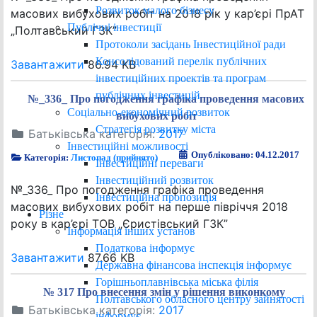
Розвиток малого бізнесу
масових вибухових робіт на 2018 рік у кар’єрі ПрАТ
Публічні інвестиції
„Полтавський ГЗК”
Протоколи засідань Інвестиційної ради
Консолідований перелік публічних
Завантажити
86.94 KB
інвестиційних проектів та програм
публічних інвестицій
№_336_ Про погодження графіка проведення масових
Соціально-економічний розвиток
вибухових робіт
Стратегія розвитку міста
Батьківська категорія:
2017
Інвестиційні можливості
Опубліковано: 04.12.2017
Категорія:
Листопад (прийнято)
Інвестиційні переваги
Інвестиційний розвиток
№_336_ Про погодження графіка проведення
Інвестиційна пропозиція
масових вибухових робіт на перше півріччя 2018
Різне
року в кар’єрі ТОВ „Єристівський ГЗК”
Інформація інших установ
Податкова інформує
Завантажити
87.66 KB
Державна фінансова інспекція інформує
Горішньоплавнівська міська філія
№ 317 Про внесення змін у рішення виконкому
Полтавського обласного центру зайнятості
Батьківська категорія:
2017
інформує