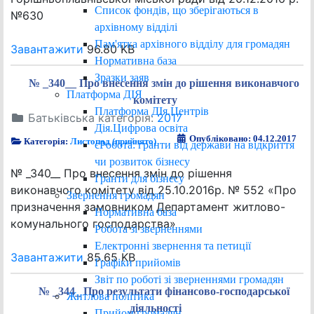
Список фондів, що зберігаються в
№630
архівному відділі
Пам'ятка архівного відділу для громадян
Завантажити
96.80 KB
Нормативна база
Зразки заяв
№ _340__ Про внесення змін до рішення виконавчого
Платформа ДІЯ
комітету
Платформа ДІя.Центрів
Батьківська категорія:
2017
Дія.Цифрова освіта
Опубліковано: 04.12.2017
Категорія:
Листопад (прийнято)
єРобота: гранти від держави на відкриття
чи розвиток бізнесу
№ _340__ Про внесення змін до рішення
Гранти для бізнесу
виконавчого комітету від 25.10.2016р. № 552 «Про
Звернення громадян
призначення замовником Департамент житлово-
Нормативна база
комунального господарства»
Робота зі зверненнями
Електронні звернення та петиції
Завантажити
85.65 KB
Графіки прийомів
Звіт по роботі зі зверненнями громадян
№ _344_ Про результати фінансово-господарської
Житлова політика
діяльності
Прийом громадян