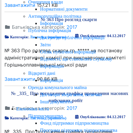
Очищення влади
Завантажити
157.21 KB
Нормативні документи
Антикорупційна політика
№ 363 Про розгляд скарги
Інформація
Батьківська категорія:
2017
Публічна інформація
Опубліковано: 04.12.2017
Категорія:
Листопад (прийнято)
Доступ до публічної інформації
Звіти
№ 363 Про розгляд скарги гр. ***** на постанову
Облік публічної інформації
адміністративної комісії при виконавчому комітеті
Відомості, що становлять службову
Горішньоплавнівської міської ради
інформацію
Відкриті дані
Завантажити
90.86 KB
Інформація
Оренда комунального майна
№ _335_ Про погодження графіка проведення масових
Договори зберігання, позички
вибухових робіт
Інші документи
Батьківська категорія:
2017
Економіка міста
Підприємництво
Опубліковано: 04.12.2017
Категорія:
Листопад (прийнято)
Фонд підтримки підприємництва
Програма підтримки підприємництва
№ _335_ Про погодження графіка проведення