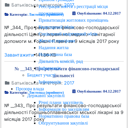
Батьківська категорія:
2017
Реєстрація/зняття з реєстрації місця
проживання
Опубліковано: 04.12.2017
Категорія:
Листопад (прийнято)
Приватизація житлових приміщень
Квартирний облік
№ _344_ Про результати фінансово-господарської
Соціальний квартирний облік
діяльності Центру первинної медико- санітарної
Житлові програми
допомоги м. Горішні Плавні за 9 місяців 2017 року
Надання житла
Нормативна база
Завантажити
141.86 KB
Діяльність комісій, рад
Інформація
№ __343_ Про результати фінансово-господарської
Бюджет участі
діяльності
Інформація
Батьківська категорія:
2017
Прозора влада
Опубліковано: 04.12.2017
Категорія:
Листопад (прийнято)
Державні закупівлі
Річні плани закупівель
№ __343_ Про результати фінансово-господарської
Інформація по закупівлям
діяльності Горішньоплавнівської міської лікарні за 9
Нормативно правова база
місяців 2017 року
Обґрунтування закупівлі