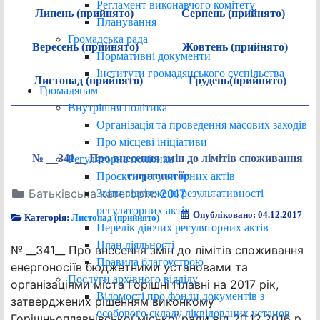
Регламент виконавчого комітету
Липень (прийнято)
Серпень (прийнято)
Планування
Громадська рада
Вересень (прийнято)
Жовтень (прийнято)
Нормативні документи
Інститути громадянського суспільства
Листопад (прийнято)
Грудень(прийнято)
Громадянам
Внутрішня політика
Організація та проведення масових заходів
Про місцеві ініціативи
№ __341__ Про внесення змін до лімітів споживання
Регуляторна політика
енергоносіїв
Проєкти регуляторних актів
Батьківська категорія:
2017
Звіти відстежень результативності
регуляторних актів
Опубліковано: 04.12.2017
Категорія:
Листопад (прийнято)
Перелік діючих регуляторних актів
План діяльності
№ __341__ Про внесення змін до лімітів споживання
Правила благоустрою
енергоносіїв бюджетними установами та
Послуги архівного відділу
організаціями міста Горішні Плавні на 2017 рік,
Відомості про фонди документів з
затверджених рішенням виконкому
особового складу ліквідованих установ
Горішньоплавнівської міської ради від 20.12.2016 р.