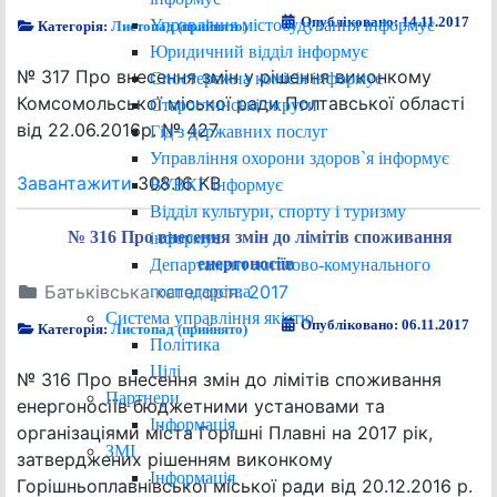
Опубліковано: 14.11.2017
Управління містобудування інформує
Категорія:
Листопад (прийнято)
Юридичний відділ інформує
№ 317 Про внесення змін у рішення виконкому
Спостережна комісія інформує
Комсомольської міської ради Полтавської області
Старостинські округи
від 22.06.2016р. № 427
Гід з державних послуг
Управління охорони здоров`я інформує
Завантажити
308.16 KB
ВУВКГ інформує
Відділ культури, спорту і туризму
№ 316 Про внесення змін до лімітів споживання
інформує
енергоносіїв
Департамент житлово-комунального
Батьківська категорія:
2017
господарства
Система управління якістю
Опубліковано: 06.11.2017
Категорія:
Листопад (прийнято)
Політика
Цілі
№ 316 Про внесення змін до лімітів споживання
Партнери
енергоносіїв бюджетними установами та
Інформація
організаціями міста Горішні Плавні на 2017 рік,
ЗМІ
затверджених рішенням виконкому
Інформація
Горішньоплавнівської міської ради від 20.12.2016 р.