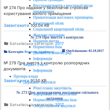
Реєстрація/зняття з реєстрації місця
№ 274 Про надання у безоплатне строкове
проживання
користування жилого приміщення
Приватизація житлових приміщень
Квартирний облік
Завантажити
100.04 KB
Соціальний квартирний облік
Житлові програми
№ 279 Про зняття з контролю
Надання житла
Батьківська категорія:
2017
Нормативна база
Опубліковано: 02.10.2017
Категорія:
Вересень (прийнято)
Діяльність комісій, рад
Інформація
№ 279 Про зняття з контролю розпорядчих
Бюджет участі
документів
Інформація
Прозора влада
Завантажити
91.50 KB
Державні закупівлі
Річні плани закупівель
№ 273 Про затвердження постанови спільного
Інформація по закупівлям
засідання
Нормативно правова база
Батьківська категорія:
2017
Обґрунтування закупівлі