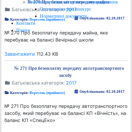
Робота в органах місцевого самоврядування
№ 270 Про безоплатну передачу майна
Оголошення про конкурс
Батьківська категорія:
2017
Нормативні документи
Опубліковано: 02.10.2017
Категорія:
Вересень (прийнято)
Контакти
Пошук
№ 270 Про безоплатну передачу майна, яке
перебуває на балансі Вечірньої школи
Завантажити
112.43 KB
№ 271 Про безоплатну передачу автотранспортного
засобу
Батьківська категорія:
2017
Опубліковано: 02.10.2017
Категорія:
Вересень (прийнято)
№ 271 Про безоплатну передачу автотранспортного
засобу, який перебуває на балансі КП «Вічність», на
баланс КП «СпецЕко»