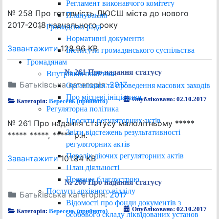
Регламент виконавчого комітету
№ 258 Про готовність ДЮСШ міста до нового
Планування
2017-2018 навчального року
Громадська рада
Нормативні документи
Завантажити
128.96 KB
Інститути громадянського суспільства
Громадянам
№ 261 Про надання статусу
Внутрішня політика
Батьківська категорія:
2017
Організація та проведення масових заходів
Про місцеві ініціативи
Опубліковано: 02.10.2017
Категорія:
Вересень (прийнято)
Регуляторна політика
Проєкти регуляторних актів
№ 261 Про надання статусу малолітньому *****
Звіти відстежень результативності
***** *****, ***** р.н.
регуляторних актів
Перелік діючих регуляторних актів
Завантажити
101.84 KB
План діяльності
Правила благоустрою
№ 260 Про надання статусу
Послуги архівного відділу
Батьківська категорія:
2017
Відомості про фонди документів з
Опубліковано: 02.10.2017
Категорія:
Вересень (прийнято)
особового складу ліквідованих установ