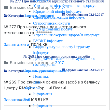
№ 277 Про накладення адміністративного стягнення
Управління містобудування інформує
Батьківська категорія:
2017
Юридичний відділ інформує
Опубліковано: 02.10.2017
Категорія:
Вересень (прийнято)
Спостережна комісія інформує
Старостинські округи
№ 277 Про накладення адміністративного
Гід з державних послуг
стягнення на гр. ********.
Управління охорони здоров`я інформує
ВУВКГ інформує
Завантажити
110.14 KB
Відділ культури, спорту і туризму
інформує
№ 269 Про списання основних засобів
Департамент житлово-комунального
Батьківська категорія:
2017
господарства
Опубліковано: 02.10.2017
Система управління якістю
Категорія:
Вересень (прийнято)
Політика
№ 269 Про списання основних засобів з балансу
Цілі
Центру ПМСД м. Горішні Плавні
Партнери
Інформація
Завантажити
106.51 KB
ЗМІ
Інформація