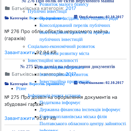
№ 276 Про облік об’єктів нерухомого майна
Розвиток малого бізнесу
Батьківська категорія:
2017
Публічні інвестиції
Опубліковано: 02.10.2017
Протоколи засідань Інвестиційної ради
Категорія:
Вересень (прийнято)
Консолідований перелік публічних
№ 276 Про облік об’єктів нерухомого майна
інвестиційних проектів та програм
(гаражів)
публічних інвестицій
Соціально-економічний розвиток
Завантажити
92.94 KB
Стратегія розвитку міста
Інвестиційні можливості
№ 275 Про дозвіл на оформлення документів
Інвестиційні переваги
Батьківська категорія:
2017
Інвестиційний розвиток
Інвестиційна пропозиція
Опубліковано: 02.10.2017
Категорія:
Вересень (прийнято)
Різне
Інформація інших установ
№ 275 Про дозвіл на оформлення документів на
Податкова інформує
збудовані гаражі
Державна фінансова інспекція інформує
Горішньоплавнівська міська філія
Завантажити
95.87 KB
Полтавського обласного центру зайнятості
інформує