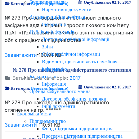
Очищення влади
Опубліковано: 02.10.2017
Категорія:
Вересень (прийнято)
Нормативні документи
Антикорупційна політика
№ 273 Про затвердження постанови спільного
Інформація
засідання адміністрації і профспілкового комітету
Публічна інформація
ПрАТ «Полтавський ГЗК» про взяття на квартирний
Доступ до публічної інформації
облік працівника підприємства
Звіти
Облік публічної інформації
Завантажити
100.91 KB
Відомості, що становлять службову
інформацію
№ 278 Про накладення адміністративного стягнення
Відкриті дані
Батьківська категорія:
2017
Інформація
Опубліковано: 02.10.2017
Категорія:
Вересень (прийнято)
Оренда комунального майна
Договори зберігання, позички
№ 278 Про накладення адміністративного
Інші документи
стягнення на гр. ******
Економіка міста
Підприємництво
Завантажити
110.51 KB
Фонд підтримки підприємництва
Програма підтримки підприємництва