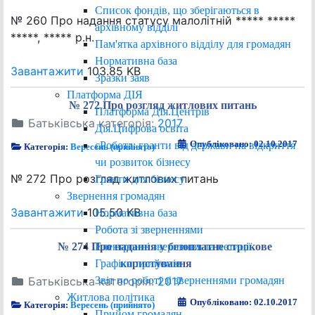
Список фондів, що зберігаються в
№ 260 Про надання статусу малолітній ***** *****
архівному відділі
*****, ***** р.н.
Пам'ятка архівного відділу для громадян
Нормативна база
Завантажити
103.85 KB
Зразки заяв
Платформа ДІЯ
№ 272 Про розгляд житлових питань
Платформа ДІя.Центрів
Батьківська категорія:
2017
Дія.Цифрова освіта
Опубліковано: 02.10.2017
єРобота: гранти від держави на відкриття
Категорія:
Вересень (прийнято)
чи розвиток бізнесу
№ 272 Про розгляд житлових питань
Гранти для бізнесу
Звернення громадян
Завантажити
105.50 KB
Нормативна база
Робота зі зверненнями
Електронні звернення та петиції
№ 274 Про надання у безоплатне строкове
Графіки прийомів
користування
Звіт по роботі зі зверненнями громадян
Батьківська категорія:
2017
Житлова політика
Опубліковано: 02.10.2017
Категорія:
Вересень (прийнято)
Прийом громадян