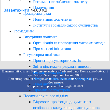
Регламент виконавчого комітету
Планування
Завантажити
44.00 KB
Громадська рада
Нормативні документи
Інститути громадянського суспільства
Громадянам
Внутрішня політика
Організація та проведення масових заходів
Про місцеві ініціативи
Регуляторна політика
Проєкти регуляторних актів
Звіти відстежень результативності
Виконавчий комітет Горішньоплавнівської міської ради Полтавської області
регуляторних актів
вул. Миру, 24, м. Горішні Плавні,39800
Перелік діючих регуляторних актів
При використанні матеріалів посилання на сайт www.hp-rada.gov.ua
обов’язкове.
План діяльності
Усі права застережено. Copyright © 2021
Правила благоустрою
Послуги архівного відділу
Відомості про фонди документів з
особового складу ліквідованих установ