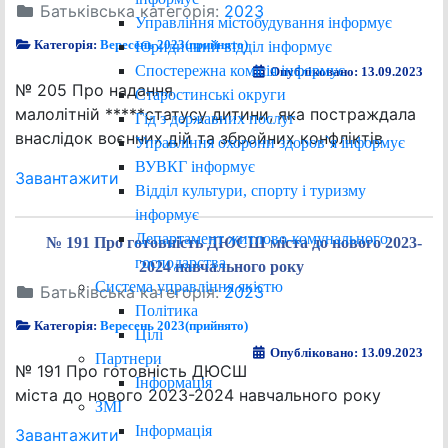
Батьківська категорія:
2023
Управління містобудування інформує
Категорія:
Вересень 2023(прийнято)
Юридичний відділ інформує
Спостережна комісія інформує
Опубліковано: 13.09.2023
№ 205 Про надання
Старостинські округи
малолітній *****статусу дитини, яка постраждала
Гід з державних послуг
внаслідок воєнних дій та збройних конфліктів
Управління охорони здоров`я інформує
ВУВКГ інформує
Завантажити
Відділ культури, спорту і туризму
інформує
Департамент житлово-комунального
№ 191 Про готовність ДЮСШ міста до нового 2023-
господарства
2024 навчального року
Система управління якістю
Батьківська категорія:
2023
Політика
Категорія:
Вересень 2023(прийнято)
Цілі
Опубліковано: 13.09.2023
Партнери
№ 191 Про готовність ДЮСШ
Інформація
міста до нового 2023-2024 навчального року
ЗМІ
Інформація
Завантажити