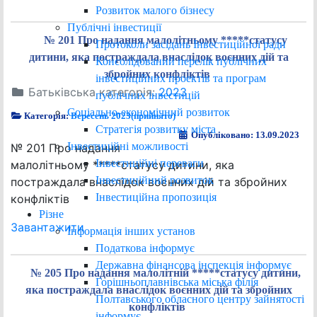
Розвиток малого бізнесу
Публічні інвестиції
№ 201 Про надання малолітньому *****статусу
Протоколи засідань Інвестиційної ради
дитини, яка постраждала внаслідок воєнних дій та
Консолідований перелік публічних
збройних конфліктів
інвестиційних проектів та програм
Батьківська категорія:
2023
публічних інвестицій
Соціально-економічний розвиток
Категорія:
Вересень 2023(прийнято)
Стратегія розвитку міста
Опубліковано: 13.09.2023
Інвестиційні можливості
№ 201 Про надання
Інвестиційні переваги
малолітньому *****статусу дитини, яка
Інвестиційний розвиток
постраждала внаслідок воєнних дій та збройних
Інвестиційна пропозиція
конфліктів
Різне
Завантажити
Інформація інших установ
Податкова інформує
Державна фінансова інспекція інформує
№ 205 Про надання малолітній *****статусу дитини,
Горішньоплавнівська міська філія
яка постраждала внаслідок воєнних дій та збройних
Полтавського обласного центру зайнятості
конфліктів
інформує