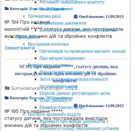
Регламент виконавчого комітету
Планування
Категорія:
Вересень 2023(прийнято)
Громадська рада
Опубліковано: 13.09.2023
№ 194 Про надання
Нормативні документи
малолітній ***** статусу дитини, яка постраждала
Інститути громадянського суспільства
внаслідок воєнних дій та збройних конфліктів
Громадянам
Внутрішня політика
Завантажити
Організація та проведення масових заходів
Про місцеві ініціативи
Регуляторна політика
№ 195 Про надання *****, статусу дитини, яка
Проєкти регуляторних актів
постраждала внаслідок воєнних дій та збройних
Звіти відстежень результативності
конфліктів
регуляторних актів
Батьківська категорія:
2023
Перелік діючих регуляторних актів
Категорія:
Вересень 2023(прийнято)
План діяльності
Опубліковано: 13.09.2023
Правила благоустрою
№ 195 Про надання *****,
Послуги архівного відділу
статусу дитини, яка постраждала внаслідок
Відомості про фонди документів з
воєнних дій та збройних конфліктів
особового складу ліквідованих установ