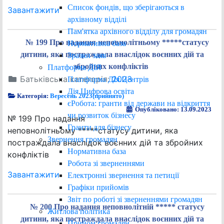
Список фондів, що зберігаються в
Завантажити
архівному відділі
Пам'ятка архівного відділу для громадян
№ 199 Про надання неповнолітньому *****статусу
Нормативна база
дитини, яка постраждала внаслідок воєнних дій та
Зразки заяв
збройних конфліктів
Платформа ДІЯ
Батьківська категорія:
2023
Платформа ДІя.Центрів
Дія.Цифрова освіта
Категорія:
Вересень 2023(прийнято)
єРобота: гранти від держави на відкриття
Опубліковано: 13.09.2023
чи розвиток бізнесу
№ 199 Про надання
Гранти для бізнесу
неповнолітньому *****статусу дитини, яка
Звернення громадян
постраждала внаслідок воєнних дій та збройних
Нормативна база
конфліктів
Робота зі зверненнями
Завантажити
Електронні звернення та петиції
Графіки прийомів
Звіт по роботі зі зверненнями громадян
№ 200 Про надання неповнолітній ***** статусу
Житлова політика
дитини, яка постраждала внаслідок воєнних дій та
Прийом громадян