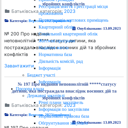
збройних конфліктів
Реєстрація/зняття з реєстрації місця
Батьківська категорія:
2023
проживання
Приватизація житлових приміщень
Категорія:
Вересень 2023(прийнято)
Квартирний облік
Опубліковано: 13.09.2023
№ 200 Про надання
Соціальний квартирний облік
неповнолітній ***** статусу дитини, яка
Житлові програми
постраждала внаслідок воєнних дій та збройних
Надання житла
конфліктів
Нормативна база
Діяльність комісій, рад
Завантажити
Інформація
Бюджет участі
Інформація
№ 197 Про надання неповнолітній *****статусу
Прозора влада
дитини, яка постраждала внаслідок воєнних дій та
Державні закупівлі
збройних конфліктів
Річні плани закупівель
Батьківська категорія:
2023
Інформація по закупівлям
Категорія:
Вересень 2023(прийнято)
Нормативно правова база
Опубліковано: 13.09.2023
Обґрунтування закупівлі
№ 197 Про надання