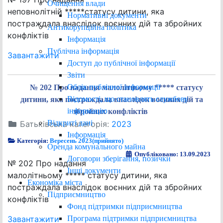
Очищення влади
неповнолітній *****статусу дитини, яка
Нормативні документи
постраждала внаслідок воєнних дій та збройних
Антикорупційна політика
конфліктів
Інформація
Публічна інформація
Завантажити
Доступ до публічної інформації
Звіти
Облік публічної інформації
№ 202 Про надання малолітньому ***** статусу
Відомості, що становлять службову
дитини, яка постраждала внаслідок воєнних дій та
інформацію
збройних конфліктів
Відкриті дані
Батьківська категорія:
2023
Інформація
Категорія:
Вересень 2023(прийнято)
Оренда комунального майна
Опубліковано: 13.09.2023
Договори зберігання, позички
№ 202 Про надання
Інші документи
малолітньому ***** статусу дитини, яка
Економіка міста
постраждала внаслідок воєнних дій та збройних
Підприємництво
конфліктів
Фонд підтримки підприємництва
Програма підтримки підприємництва
Завантажити