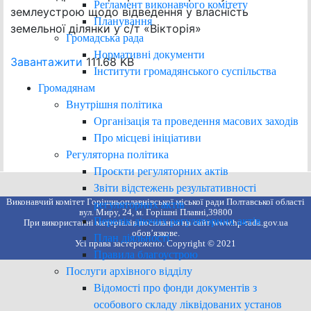
Регламент виконавчого комітету
землеустрою щодо відведення у власність
Планування
земельної ділянки у с/т «Вікторія»
Громадська рада
Нормативні документи
Завантажити
111.68 KB
Інститути громадянського суспільства
Громадянам
Внутрішня політика
Організація та проведення масових заходів
Про місцеві ініціативи
Регуляторна політика
Проєкти регуляторних актів
Звіти відстежень результативності
Виконавчий комітет Горішньоплавнівської міської ради Полтавської області
регуляторних актів
вул. Миру, 24, м. Горішні Плавні,39800
Перелік діючих регуляторних актів
При використанні матеріалів посилання на сайт www.hp-rada.gov.ua
обов’язкове.
План діяльності
Усі права застережено. Copyright © 2021
Правила благоустрою
Послуги архівного відділу
Відомості про фонди документів з
особового складу ліквідованих установ