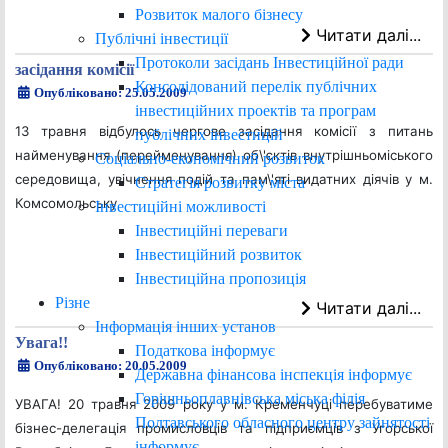
Розвиток малого бізнесу
Читати далі...
Публічні інвестиції
Протоколи засідань Інвестиційної ради
засідання комісії
Консолідований перелік публічних
Опубліковано: 25.05.2009
інвестиційних проектів та програм
13 травня відбулось чергове засідання комісії з питань
публічних інвестицій
найменування (перейменування) об\'єктів внутрішньоміського
Соціально-економічний розвиток
середовища, увічнення подій та пам\'яті видатних діячів у м.
Стратегія розвитку міста
Комсомольську
Інвестиційні можливості
Інвестиційні переваги
Інвестиційний розвиток
Інвестиційна пропозиція
Різне
Читати далі...
Інформація інших установ
Увага!!
Податкова інформує
Опубліковано: 20.05.2009
Державна фінансова інспекція інформує
Горішньоплавнівська міська філія
УВАГА! 20 травня 2009 року у м. Кременчуці перебуватиме
Полтавського обласного центру зайнятості
бізнес-делегація промисловців та підприємців з Угорської
інформує