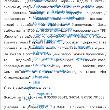
Республіки. Делегацію очолює керівник відділу з питань
Управління містобудування інформує
економіки, Радник Посольства Угорської Республіки в Україні
Юридичний відділ інформує
пан Капітань Шандор. В рамках перебування делегації
Спостережна комісія інформує
заплановано проведення ділових переговорів (контактні
Старостинські округи
столи) з зацікавленими українськими бізнесменами. Захід
Гід з державних послуг
відбудеться з 15:00 до 16:30 в приміщенні конференц-залу ТРК
Управління охорони здоров`я інформує
„Європа” за адресою: м. Кременчук, вул. Леніна, 7. У заході
ВУВКГ інформує
візьмуть участь представники 10 угорських підприємств та
Відділ культури, спорту і туризму
організацій зацікавлених знайти партнерів по бізнесу в Україні.
інформує
На зустріч з гостями з Угорщини запрошуються промисловці
Департамент житлово-комунального
та підприємці м. Кременчука, Глобинського,
господарства
Козельщанського, Кременчуцького, Кобеляцького,
Система управління якістю
Семенівського та Оржицького районів, а також міст
Політика
Комсомольська та Глобино.
Цілі
Участь у заході безкоштовна.
Партнери
Інформація
Довідки за телефонами: 8 05366 33013, 34054, 8 0536 791603
ЗМІ
Інформація
(Перший віце-президент АСМБР Брижаха Костянтин