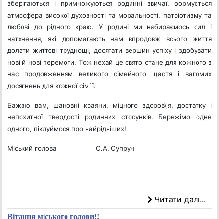
зберігаються і примножуються родинні звичаї, формується
атмосфера високої духовності та моральності, патріотизму та
любові до рідного краю. У родині ми набираємось сил і
натхнення, які допомагають нам впродовж всього життя
долати життєві труднощі, досягати вершин успіху і здобувати
нові й нові перемоги. Тож нехай це свято стане для кожного з
нас продовженням великого сімейного щастя і вагомих
досягнень для кожної сім´ї.
Бажаю вам, шановні краяни, міцного здоров\'я, достатку і
непохитної твердості родинних стосунків. Бережімо одне
одного, піклуймося про найрідніших!
Міський голова С.А. Супрун
Читати далі...
Вітання міського голови!!