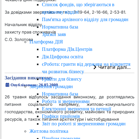
Список фондів, що зберігаються в
архівному відділі
За довідками звертатись по тел.: 3-19-64, 2-16-66, 2-53-81.
Пам'ятка архівного відділу для громадян
Начальник відділу
Нормативна база
захисту прав споживачів
Зразки заяв
С.О. Золотова
Платформа ДІЯ
Платформа ДІя.Центрів
Дія.Цифрова освіта
єРобота: гранти від держави на відкриття
Читати далі...
чи розвиток бізнесу
Засідання виконкому
Гранти для бізнесу
Опубліковано: 26.05.2009
Звернення громадян
Нормативна база
26 травня відбулось засідання виконкому, де розглядались
Робота зі зверненнями
питання соціального напрямку, житлово-комунального
Електронні звернення та петиції
господарства, економічного розвитку, майнових та природних
Графіки прийомів
ресурсів, а також питання архітектури і містобудування
Звіт по роботі зі зверненнями громадян
Житлова політика
Прийом громадян