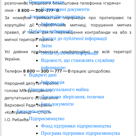
Очищення влади
розпочинає працювати безкоштовна телефонна «гаряча»
Нормативні документи
лінія -
8 800 — 300 -777- 0
.
Антикорупційна політика
За номером приймається інформація про протиправні та
Інформація
корупційні дії співробітників митниці, порушення митних
Публічна інформація
правил, а також факти переміщення контрабанди на або з
Доступ до публічної інформації
митної території України.
Звіти
Усі дзвінки приймаються конфіденційно по всій території
Облік публічної інформації
України.
Відомості, що становлять службову
інформацію
Телефон
8 800 — 300 — 777 — 0
працює цілодобово.
Відкриті дані
Інформація
Народний депутат України,
Оренда комунального майна
голова Міжфракційного
Договори зберігання, позички
депутатського об\'єднання
Інші документи
Верховної Ради України
Економіка міста
«Контрабанді — СТОП»
Підприємництво
І.О. Рибаков
Фонд підтримки підприємництва
Програма підтримки підприємництва