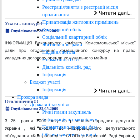
Реєстрація/зняття з реєстрації місця
Читати далі...
проживання
Приватизація житлових приміщень
Увага - конкурс!
Квартирний облік
Опубліковано: 26.05.2009
Соціальний квартирний облік
ІНФОРМАЦІЯ Виконавчого комітету Комсомольської міської
Житлові програми
ради
про оголошення комерційного конкурсу на право
Надання житла
укладення договору оренди комунального майна
Нормативна база
Діяльність комісій, рад
Інформація
Бюджет участі
Інформація
Читати далі...
Прозора влада
Оголошення!!!
Державні закупівлі
Опубліковано: 25.05.2009
Річні плани закупівель
Інформація по закупівлям
З 25 травня 2009 року за рішенням народних депутатів
Нормативно правова база
України , які входять до Міжфракційного депутатського
Обґрунтування закупівлі
об\'єднання «Контрабанді — СТОП» у Верховній Раді України,