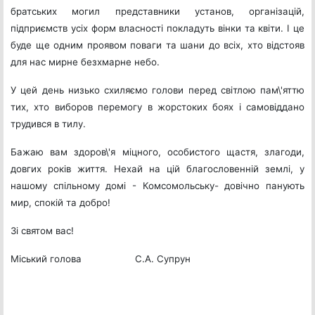
братських могил представники установ, організацій,
підприємств усіх форм власності покладуть
вінки та квіти. І це
буде ще одним проявом поваги та шани до всіх, хто відстояв
для нас мирне безхмарне небо.
У цей день низько схиляємо голови перед світлою пам\'яттю
тих, хто виборов перемогу в жорстоких боях і самовіддано
трудився в тилу.
Бажаю вам здоров\'я міцного, особистого щастя, злагоди,
довгих років життя. Нехай на цій благословенній землі, у
нашому спільному домі - Комсомольську- довічно панують
мир, спокій та добро!
Зі святом вас!
Міський голова С.А. Супрун