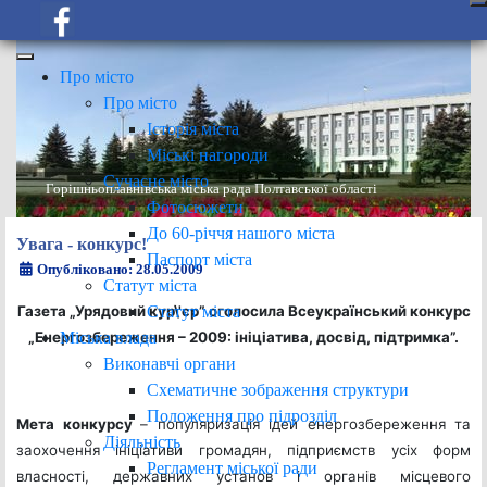
Про місто
Про місто
Історія міста
Міські нагороди
Сучасне місто
Горішньоплавнівська міська рада Полтавської області
Фотосюжети
До 60-річчя нашого міста
Увага - конкурс!
Паспорт міста
Опубліковано: 28.05.2009
Статут міста
Статут міста
Газета „Урядовий кур
\'
єр” оголосила Всеукраїнський конкурс
Міська влада
„Енергозбереження – 2009: ініціатива, досвід, підтримка”.
Виконавчі органи
Схематичне зображення структури
Положення про підрозділ
Мета конкурсу
– популяризація ідей енергозбереження та
Діяльність
заохочення ініціативи громадян, підприємств усіх форм
Регламент міської ради
власності, державних установ і органів місцевого