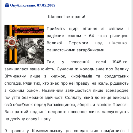
Опубліковано: 07.05.2009
Шановні ветерани!
Прийміть щирі вітання зі світлим і
радісним святом - 64 -тою річницею
Великої Перемоги над німецько-
фашистськими загарбниками.
Там, у повоєнній весні 1945-го,
залишилася ваша юність. Сучасна ж молодь знає про Велику
Вітчизняну лише з книжок, кінофільмів та солдатських
спогадів. Ряди тих, хто знає про неї правду, на жаль, рідшають
з кожним роком. Незмінним залишається лише всенародне
почуття безмежної вдячності Солдату, який до кінця виконав
свій обов\'язок перед Батьківщиною, зберігши вірність Присязі.
Ваш ратний подвиг і непросте повоєнне життя заслуговують
на довічну славу і шану.
9 травня у Комсомольську до солдатських пам\'ятників і