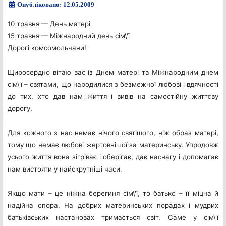
Опубліковано: 12.05.2009
10 травня — День матері
15 травня — Міжнародний день сім\'ї
Дорогі комсомольчани!
Щиросердно вітаю вас із Днем матері та Міжнародним днем
сім\'ї – святами, що народилися з безмежної любові і вдячності
до тих, хто дав нам життя і вивів на самостійну життєву
дорогу.
Для кожного з нас немає нічого святішого, ніж образ матері,
тому що немає любові жертовнішої за материнську. Упродовж
усього життя вона зігріває і оберігає, дає наснагу і допомагає
нам вистояти у найскрутніші часи.
Якщо мати – це ніжна берегиня сім\'ї, то батько – її міцна й
надійна опора. На добрих материнських порадах і мудрих
батьківських настановах тримається світ. Саме у сім\'ї