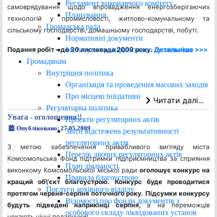
Регламент виконавчого комітету
самоврядування щодо впровадження енергозберігаючих
Планування
технологій у промисловості, житлово-комунальному та
Громадська рада
сільському господарстві, домашньому господарстві, побуті.
Нормативні документи
Інститути громадянського суспільства
Подання робіт – до 30 листопада 2009 року.
Детальніше >>>
Громадянам
Внутрішня політика
Організація та проведення масових заходів
Про місцеві ініціативи
Читати далі...
Регуляторна політика
Увага - оголошення!!
Проєкти регуляторних актів
Опубліковано: 27.05.2009
Звіти відстежень результативності
регуляторних актів
З метою забезпечення привабливого вигляду міста
Перелік діючих регуляторних актів
Комсомольська Фонд підтримки підприємництва за сприяння
План діяльності
виконкому Комсомольської міської ради
оголошує конкурс
на
Правила благоустрою
кращий об
\'
єкт благоустрою. Конкурс буде проводитися
Послуги архівного відділу
протягом червня-серпня поточного року. Підсумки конкурсу
Відомості про фонди документів з
будуть підведені наприкінці серпня,
а на переможців
особового складу ліквідованих установ
чекають цінні подарунки!