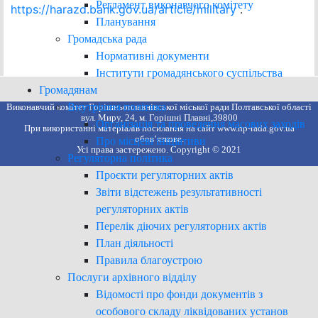
Регламент виконавчого комітету
https://harazd.bank.gov.ua/article/military
.
Планування
Громадська рада
Нормативні документи
Інститути громадянського суспільства
Громадянам
Внутрішня політика
Виконавчий комітет Горішньоплавнівської міської ради Полтавської області
вул. Миру, 24, м. Горішні Плавні,39800
Організація та проведення масових заходів
При використанні матеріалів посилання на сайт www.hp-rada.gov.ua
обов’язкове.
Про місцеві ініціативи
Усі права застережено. Copyright © 2021
Регуляторна політика
Проєкти регуляторних актів
Звіти відстежень результативності
регуляторних актів
Перелік діючих регуляторних актів
План діяльності
Правила благоустрою
Послуги архівного відділу
Відомості про фонди документів з
особового складу ліквідованих установ