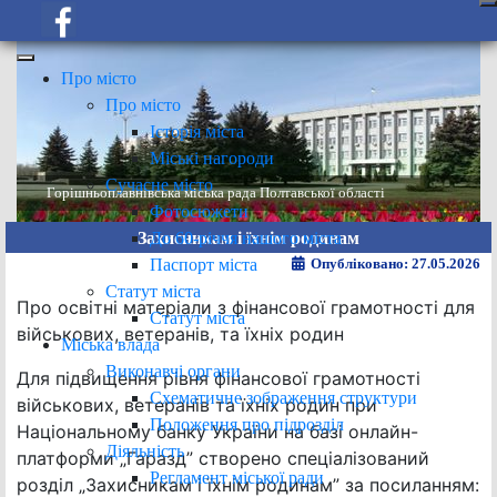
Про місто
Про місто
Історія міста
Міські нагороди
Сучасне місто
Горішньоплавнівська міська рада Полтавської області
Фотосюжети
До 60-річчя нашого міста
Захисникам і їхнім родинам
Паспорт міста
Опубліковано: 27.05.2026
Статут міста
Про освітні матеріали з фінансової грамотності для
Статут міста
військових, ветеранів, та їхніх родин
Міська влада
Виконавчі органи
Для підвищення рівня фінансової грамотності
Схематичне зображення структури
військових, ветеранів та їхніх родин при
Положення про підрозділ
Національному банку України на базі онлайн-
Діяльність
платформи „Гаразд” створено спеціалізований
Регламент міської ради
розділ „Захисникам і їхнім родинам” за посиланням: