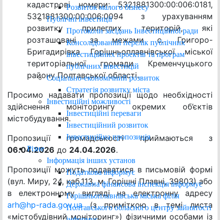
кадастрові номери: 5321881300:00:006:0181,
Розвиток малого бізнесу
5321881300:00:006:0094 з урахуванням
Публічні інвестиції
розвитку прилеглих територій, які
Протоколи засідань Інвестиційної ради
розташовані за межами с. Григоро-
Консолідований перелік публічних
Бригадирівка Горішньоплавнівської міської
інвестиційних проектів та програм
територіальної громади Кременчуцького
публічних інвестицій
району Полтавської області.
Соціально-економічний розвиток
Стратегія розвитку міста
Просимо надавати пропозиції щодо необхідності
Інвестиційні можливості
здійснення моніторингу окремих об’єктів
Інвестиційні переваги
містобудування.
Інвестиційний розвиток
Інвестиційна пропозиція
Пропозиції громадськості приймаються з
Різне
0
6.0
4
.2026
до
24.0
4
.2026
.
Інформація інших установ
Пропозиції можуть подаватися в письмовій формі
Податкова інформує
(вул. Миру, 24, каб.113, м. Горішні Плавні, 39803) або
Державна фінансова інспекція інформує
в електронному вигляді на електронну адресу
Горішньоплавнівська міська філія
arh@hp-rada.gov.ua
(з приміткою в темі листа
Полтавського обласного центру зайнятості
«містобудівний моніторинг») фізичними особами із
інформує