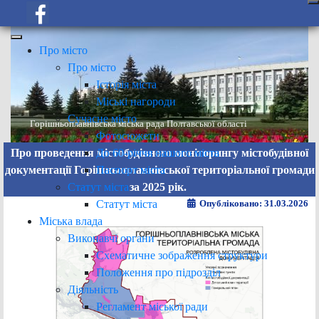
Про місто
Про місто
Історія міста
Міські нагороди
Сучасне місто
Горішньоплавнівська міська рада Полтавської області
Фотосюжети
До 60-річчя нашого міста
Про проведення містобудівного моніторингу містобудівної
Паспорт міста
документації Горішньоплавнівської територіальної громади
Статут міста
за 2025 рік.
Статут міста
Опубліковано: 31.03.2026
Міська влада
Виконавчі органи
Схематичне зображення структури
Положення про підрозділ
Діяльність
Регламент міської ради