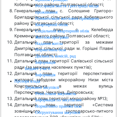
Кобеляцького району Полтавської області;
Реєстрація/зняття з реєстрації місця
Генеральний план с. Солошине Григоро-
проживання
Бригадирівської сільської ради Кобеляцького
Приватизація житлових приміщень
району Полтавської області;
Квартирний облік
Генеральний план с. Келеберда
Соціальний квартирний облік
Кременчуцького району Полтавської області;
Житлові програми
Детальний план території за межами
Надання житла
Дмитрівської сільської ради м. Горішні Плавні
Нормативна база
Полтавської області;
Діяльність комісій, рад
Детальний план території Салівської сільської
Інформація
ради (за межами населених пунктів);
Бюджет участі
Детальний план території перспективної
Інформація
житлової забудови мікрорайону Низи міста
Прозора влада
Комсомольська в межах вулиць
Державні закупівлі
Перспективна, Чекаліна, Дніпровська;
Річні плани закупівель
Детальний план території мікрорайону №13;
Інформація по закупівлям
Детальний план території «Система
Нормативно правова база
зовнішнього господарсько-питного
Обґрунтування закупівлі