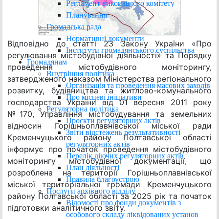
Регламент виконавчого комітету
Планування
Громадська рада
Нормативні документи
Відповідно до статті 23 Закону України «Про
Інститути громадянського суспільства
регулювання містобудівної діяльності» та Порядку
Громадянам
проведення містобудівного моніторингу,
Внутрішня політика
затвердженого наказом Міністерства регіонального
Організація та проведення масових заходів
розвитку, будівництва та житлово-комунального
Про місцеві ініціативи
господарства України від 01 вересня 2011 року
Регуляторна політика
№170, Управління містобудування та земельних
Проєкти регуляторних актів
відносин Горішньоплавнівської міської ради
Звіти відстежень результативності
Кременчуцького району Полтавської області
регуляторних актів
інформує про початок проведення містобудівного
Перелік діючих регуляторних актів
моніторингу містобудівної документації, що
План діяльності
розроблена на території Горішньоплавнівської
Правила благоустрою
міської територіальної громади Кременчуцького
Послуги архівного відділу
району Полтавської області за 2025 рік та початок
Відомості про фонди документів з
підготовки аналітичного звіту.
особового складу ліквідованих установ