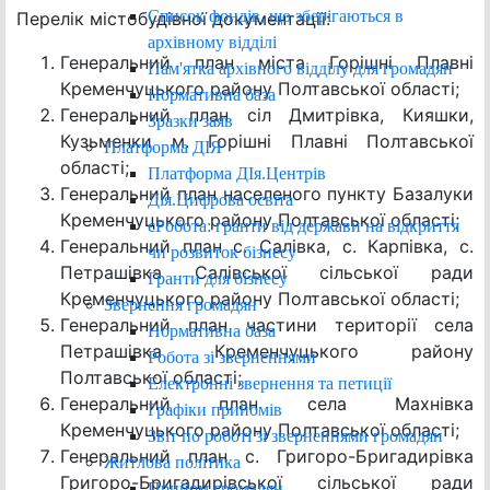
Список фондів, що зберігаються в
Перелік містобудівної документації:
архівному відділі
Генеральний план міста Горішні Плавні
Пам'ятка архівного відділу для громадян
Кременчуцького району Полтавської області;
Нормативна база
Генеральний план сіл Дмитрівка, Кияшки,
Зразки заяв
Кузьменки м. Горішні Плавні Полтавської
Платформа ДІЯ
області;
Платформа ДІя.Центрів
Генеральний план населеного пункту Базалуки
Дія.Цифрова освіта
Кременчуцького району Полтавської області;
єРобота: гранти від держави на відкриття
Генеральний план с. Салівка, с. Карпівка, с.
чи розвиток бізнесу
Петрашівка Салівської сільської ради
Гранти для бізнесу
Кременчуцького району Полтавської області;
Звернення громадян
Генеральний план частини території села
Нормативна база
Петрашівка Кременчуцького району
Робота зі зверненнями
Полтавської області;
Електронні звернення та петиції
Генеральний план села Махнівка
Графіки прийомів
Кременчуцького району Полтавської області;
Звіт по роботі зі зверненнями громадян
Генеральний план с. Григоро-Бригадирівка
Житлова політика
Григоро-Бригадирівської сільської ради
Прийом громадян