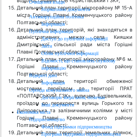
водопостачання ТОВ «Єристівський ГЗК»;
Очищення влади
Детальний план території мікрорайону № 15-А
Нормативні документи
міста Горішні Плавні Кременчуцького району
Антикорупційна політика
Полтавської області;
Інформація
Детальний план територій, які знаходяться в
Публічна інформація
адміністративних межах села Кияшки
Доступ до публічної інформації
Дмитрівської сільської ради міста Горішні
Звіти
Плавні Полтавської області;
Облік публічної інформації
Детальний план території мікрорайону №6 м.
Відомості, що становлять службову
Горішні Плавні Кременчуцького району
інформацію
Полтавської області;
Відкриті дані
Детальний план території обмеженої
Інформація
мостовим переїздом до території ПРАТ
Оренда комунального майна
«ПОЛТАВСЬКИЙ ГЗК», вулицею Будівельників,
Договори зберігання, позички
проїздом до перехрестя вулиць Горького та
Інші документи
Дніпровська та залізничними коліями у місті
Економіка міста
Горішні Плавні Кременчуцького району
Підприємництво
Полтавської області;
Фонд підтримки підприємництва
Детальний план території земельних ділянок,
Програма підтримки підприємництва