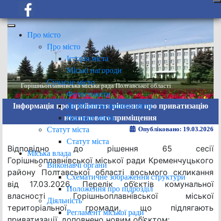
Про місто
Про місто
Історія міста
Міські нагороди
Сучасне місто
Горішньоплавнівська міська рада Полтавської області
Фотосюжети
До 60-річчя нашого міста
Інформація про прийняття рішення про приватизацію
Паспорт міста
нежитлового приміщення
Статут міста
Опубліковано: 19.03.2026
Статут міста
Відповідно до рішення 65 сесії
Міська влада
Горішньоплавнівської міської ради Кременчуцького
Виконавчі органи
району Полтавської області восьмого скликання
Схематичне зображення структури
від 17.03.2026, Перелік об’єктів комунальної
Положення про підрозділ
власності Горішньоплавнівської міської
Діяльність
територіальної громади, що підлягають
Регламент міської ради
приватизації, доповнено новим об’єктом: