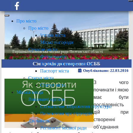
Про місто
Про місто
Історія міста
Міські нагороди
Сучасне місто
Горішньоплавнівська міська рада Полтавської області
Фотосюжети
До 60-річчя нашого міста
Сім кроків до створення ОСББ
Паспорт міста
Опубліковано: 22.03.2016
Статут міста
З чого
Статут міста
починати і якою
Міська влада
має бути
Виконавчі органи
послідовність
Схематичне зображення структури
дій при
Положення про підрозділ
створенні
Діяльність
об’єднання
Регламент міської ради