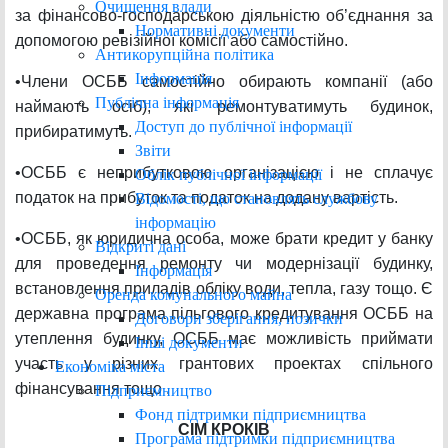
Очищення влади
за фінансово-господарською діяльністю об’єднання за
Нормативні документи
допомогою ревізійної комісії або самостійно.
Антикорупційна політика
Інформація
•Члени ОСББ самостійно обирають компанії (або
Публічна інформація
наймають осіб), які ремонтуватимуть будинок,
Доступ до публічної інформації
прибиратимуть.
Звіти
•ОСББ є неприбутковою організацією і не сплачує
Облік публічної інформації
податок на прибуток та податок на додану вартість.
Відомості, що становлять службову
інформацію
•ОСББ, як юридична особа, може брати кредит у банку
Відкриті дані
для проведення ремонту чи модернізації будинку,
Інформація
встановлення приладів обліку води, тепла, газу тощо. Є
Оренда комунального майна
державна програма пільгового кредитування ОСББ на
Договори зберігання, позички
утеплення будинку, ОСББ має можливість приймати
Інші документи
участь у різних грантових проектах спільного
Економіка міста
фінансування тощо .
Підприємництво
Фонд підтримки підприємництва
СІМ КРОКІВ
Програма підтримки підприємництва