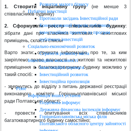
Розвиток малого бізнесу
1. Створити ініціативну групу
(не менше 3
Публічні інвестиції
співвласників будинку)
Протоколи засідань Інвестиційної ради
Консолідований перелік публічних
2. Сформувати реєстр співвласників будинку
:
інвестиційних проектів та програм
зібрати дані про власників житлових і нежитлових
публічних інвестицій
приміщень, скласти списки
Соціально-економічний розвиток
Варто знати: отримати інформацію про те, за ким
Стратегія розвитку міста
закріплено право власності на житлові та нежитлові
Інвестиційні можливості
приміщення в багатоквартирному будинку можливо у
Інвестиційні переваги
Інвестиційний розвиток
такий спосіб:
Інвестиційна пропозиція
- звернутись до відділу з питань державної реєстрації
Різне
виконавчого комітету Горішньоплавнівської міської
Інформація інших установ
ради Полтавської області;
Податкова інформує
Державна фінансова інспекція інформує
- провести опитування всіх співвласників
Горішньоплавнівська міська філія
багатоквартирного будинку самостійно;
Полтавського обласного центру зайнятості
інформує