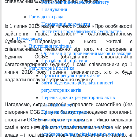
співвласників багатоквартирних будинків.
Регламент виконавчого комітету
Планування
Громадська рада
Нормативні документи
Із 1 липня 2015 набув чинності Закон «Про особливості
Інститути громадянського суспільства
здійснення права власності у багатоквартирному
Громадянам
будинку». Відповідно до нього, жителі є
Внутрішня політика
співвласниками, незалежно від того, чи створене в
Організація та проведення масових заходів
будинку ОСББ (об\'єднання співвласників
Про місцеві ініціативи
багатоквартирного будинку). І самі співвласники до 1
Регуляторна політика
липня 2016 року повинні визначитися, хто ж буде
Проєкти регуляторних актів
надавати послуги з утримання будинку.
Звіти відстежень результативності
регуляторних актів
Перелік діючих регуляторних актів
Нагадаємо, є три способи: управляти самостійно (без
План діяльності
Правила благоустрою
створення ОСББ, і тут є багато законодавчих прогалин),
Послуги архівного відділу
створити ОСББ чи обрати управителя. Якщо мешканці
Відомості про фонди документів з
самі нічого не вирішать, управителя їм нав’яже місцева
особового складу ліквідованих установ
влада – і тоді від вас знову не залежатиме ні тариф, ні