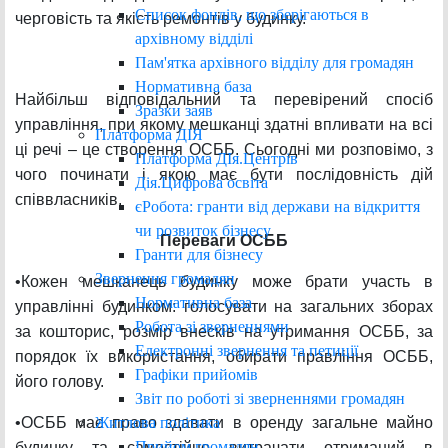
Список фондів, що зберігаються в
черговість та якість ремонтів у будинку.
архівному відділі
Пам'ятка архівного відділу для громадян
Нормативна база
Найбільш відповідальний та перевірений спосіб
Зразки заяв
управління, при якому мешканці здатні впливати на всі
Платформа ДІЯ
ці речі – це створення ОСББ. Сьогодні ми розповімо, з
Платформа ДІя.Центрів
чого починати і якою має бути послідовність дій
Дія.Цифрова освіта
співвласників.
єРобота: гранти від держави на відкриття
чи розвиток бізнесу
Переваги ОСББ
Гранти для бізнесу
Звернення громадян
•Кожен мешканець будинку може брати участь в
Нормативна база
управлінні будинком: голосувати на загальних зборах
Робота зі зверненнями
за кошторис, розмір внесків на утримання ОСББ, за
Електронні звернення та петиції
порядок їх використання, обирати правління ОСББ,
Графіки прийомів
його голову.
Звіт по роботі зі зверненнями громадян
Житлова політика
•ОСББ має право здавати в оренду загальне майно
Прийом громадян
будинку та самостійно витрачати отриманий в