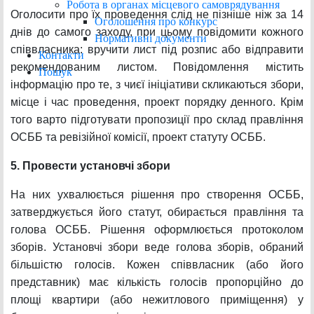
Робота в органах місцевого самоврядування
Оголосити про їх проведення слід не пізніше ніж за 14
Оголошення про конкурс
днів до самого заходу, при цьому повідомити кожного
Нормативні документи
співвласника: вручити лист під розпис або відправити
Контакти
рекомендованим листом. Повідомлення містить
Пошук
інформацію про те, з чиєї ініціативи скликаються збори,
місце і час проведення, проект порядку денного. Крім
того варто підготувати пропозиції про склад правління
ОСББ та ревізійної комісії, проект статуту ОСББ.
5. Провести установчі збори
На них ухвалюється рішення про створення ОСББ,
затверджується його статут, обирається правління та
голова ОСББ. Рішення оформлюється протоколом
зборів. Установчі збори веде голова зборів, обраний
більшістю голосів. Кожен співвласник (або його
представник) має кількість голосів пропорційно до
площі квартири (або нежитлового приміщення) у