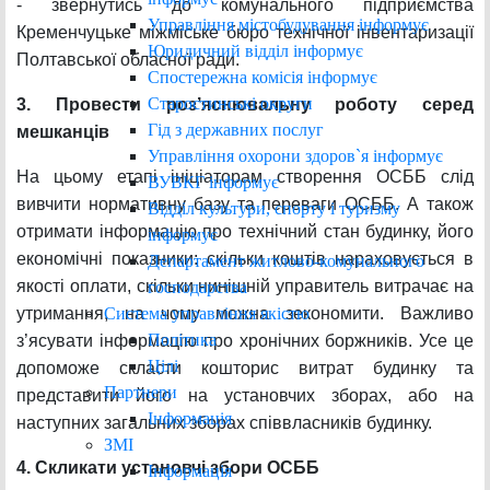
- звернутись до комунального підприємства
Управління містобудування інформує
Кременчуцьке міжміське бюро технічної інвентаризації
Юридичний відділ інформує
Полтавської обласної ради.
Спостережна комісія інформує
Старостинські округи
3. Провести роз’яснювальну роботу серед
Гід з державних послуг
мешканців
Управління охорони здоров`я інформує
На цьому етапі ініціаторам створення ОСББ слід
ВУВКГ інформує
вивчити нормативну базу та переваги ОСББ. А також
Відділ культури, спорту і туризму
отримати інформацію про технічний стан будинку, його
інформує
економічні показники: скільки коштів нараховується в
Департамент житлово-комунального
якості оплати, скільки нинішній управитель витрачає на
господарства
Система управління якістю
утримання, на чому можна зекономити. Важливо
Політика
з’ясувати інформацію про хронічних боржників. Усе це
Цілі
допоможе скласти кошторис витрат будинку та
Партнери
представити його на установчих зборах, або на
Інформація
наступних загальних зборах співвласників будинку.
ЗМІ
4. Скликати установчі збори ОСББ
Інформація