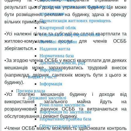
Реєстрація/зняття з реєстрації місця
результаті цього дохід на утримання будинку. Це може
проживання
бути розміщення реклами на будинку, здача в оренду
Приватизація житлових приміщень
вільних приміщень.
Квартирний облік
•Усі належні пільги та субсидії по сплаті квартплати та
Соціальний квартирний облік
житлово-комунальних послуг для членів ОСББ
Житлові програми
зберігаються.
Надання житла
Нормативна база
•За згодою членів ОСББ у якості квартплати для деяких
Діяльність комісій, рад
мешканців може зараховуватись трудовий внесок
Інформація
(наприклад, двірник, сантехнік можуть бути з цього ж
Бюджет участі
будинку).
Інформація
Прозора влада
•Усі платежі мешканців будинку і доходи від
Державні закупівлі
використання загального майна йдуть на
Річні плани закупівель
розрахунковий рахунок ОСББ та витрачаються на
Інформація по закупівлям
обслуговування і ремонт будинку.
Нормативно правова база
Обґрунтування закупівлі
•Члени ОСББ мають можливість здійснювати контроль