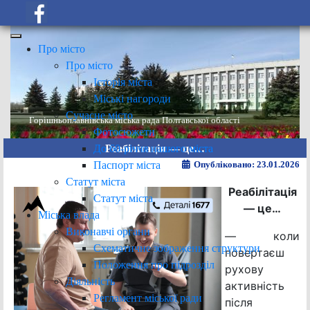
Про місто
Про місто
Історія міста
Міські нагороди
Сучасне місто
Горішньоплавнівська міська рада Полтавської області
Фотосюжети
До 60-річчя нашого міста
Реабілітація — це…
Паспорт міста
Опубліковано: 23.01.2026
Статут міста
Реабілітація
Статут міста
— це…
Міська влада
Виконавчі органи
— коли
Схематичне зображення структури
повертаєш
Положення про підрозділ
рухову
Діяльність
активність
Регламент міської ради
після