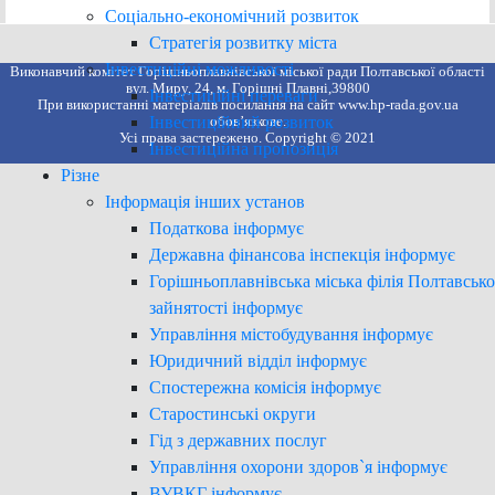
Соціально-економічний розвиток
Стратегія розвитку міста
Інвестиційні можливості
Виконавчий комітет Горішньоплавнівської міської ради Полтавської області
вул. Миру, 24, м. Горішні Плавні,39800
Інвестиційні переваги
При використанні матеріалів посилання на сайт www.hp-rada.gov.ua
Інвестиційний розвиток
обов’язкове.
Усі права застережено. Copyright © 2021
Інвестиційна пропозиція
Різне
Інформація інших установ
Податкова інформує
Державна фінансова інспекція інформує
Горішньоплавнівська міська філія Полтавськ
зайнятості інформує
Управління містобудування інформує
Юридичний відділ інформує
Спостережна комісія інформує
Старостинські округи
Гід з державних послуг
Управління охорони здоров`я інформує
ВУВКГ інформує