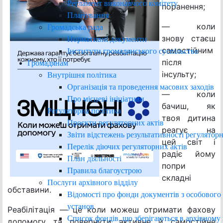
Регламент виконавчого комітету
поранення;
Планування
— коли
Громадська рада
знову стаєш
Нормативні документи
самостійним
Інститути громадянського суспільства
після
Громадянам
інсульту;
Внутрішня політика
Організація та проведення масових заходів
— коли
Про місцеві ініціативи
бачиш, як
Регуляторна політика
твоя дитина
Проєкти регуляторних актів
реагує на
Звіти відстежень результативності регуляторн
цей світ і
Перелік діючих регуляторних актів
радіє йому
План діяльності
попри
Правила благоустрою
складні
Послуги архівного відділу
обставини.
Відомості про фонди документів з особового
установ
Реабілітація — це коли можеш отримати фахову
Список фондів, що зберігаються в архівному 
допомогу та повернути активне й самостійне