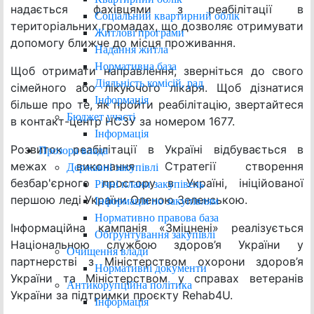
надається фахівцями з реабілітації в
Соціальний квартирний облік
територіальних громадах, що дозволяє отримувати
Житлові програми
допомогу ближче до місця проживання.
Надання житла
Нормативна база
Щоб отримати направлення, зверніться до свого
Діяльність комісій, рад
сімейного або лікуючого лікаря. Щоб дізнатися
Інформація
більше про те, як пройти реабілітацію, звертайтеся
Бюджет участі
в контакт-центр НСЗУ за номером 1677.
Інформація
Розвиток реабілітації в Україні відбувається в
Прозора влада
межах виконання Стратегії створення
Державні закупівлі
безбар'єрного простору в Україні, ініційованої
Річні плани закупівель
першою леді України Оленою Зеленською.
Інформація по закупівлям
Нормативно правова база
Інформаційна кампанія «Зміцнені» реалізується
Обґрунтування закупівлі
Національною службою здоров’я України у
Очищення влади
партнерстві з Міністерством охорони здоров’я
Нормативні документи
України та Міністерством у справах ветеранів
Антикорупційна політика
України за підтримки проєкту Rehab4U.
Інформація