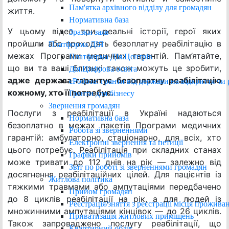
Пам'ятка архівного відділу для громадян
життя.
Нормативна база
У цьому відео три реальні історії, герої яких
Зразки заяв
пройшли або проходять безоплатну реабілітацію в
Платформа ДІЯ
межах Програми медичних гарантій. Пам’ятайте,
Платформа ДІя.Центрів
що ви та ваші близькі також можуть це зробити,
Дія.Цифрова освіта
адже держава гарантує безоплатну реабілітацію
єРобота: гранти від держави на відкриття чи 
кожному, хто її потребує.
Гранти для бізнесу
Звернення громадян
Послуги з реабілітації в Україні надаються
Нормативна база
безоплатно в межах пакетів Програми медичних
Робота зі зверненнями
гарантій: амбулаторно, стаціонарно, для всіх, хто
Електронні звернення та петиції
цього потребує. Реабілітація при складних станах
Графіки прийомів
може тривати до 112 днів на рік — залежно від
Звіт по роботі зі зверненнями громадян
досягнення реабілітаційних цілей. Для пацієнтів із
Житлова політика
тяжкими травмами або ампутаціями передбачено
Прийом громадян
до 8 циклів реабілітації на рік, а для людей із
Реєстрація/зняття з реєстрації місця прожива
множинними ампутаціями кінцівок — до 26 циклів.
Приватизація житлових приміщень
Також запроваджено послугу реабілітації, що
Квартирний облік