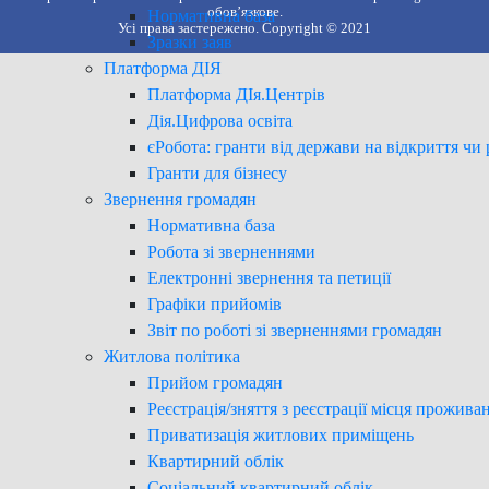
обов’язкове.
Нормативна база
Усі права застережено. Copyright © 2021
Зразки заяв
Платформа ДІЯ
Платформа ДІя.Центрів
Дія.Цифрова освіта
єРобота: гранти від держави на відкриття чи 
Гранти для бізнесу
Звернення громадян
Нормативна база
Робота зі зверненнями
Електронні звернення та петиції
Графіки прийомів
Звіт по роботі зі зверненнями громадян
Житлова політика
Прийом громадян
Реєстрація/зняття з реєстрації місця прожива
Приватизація житлових приміщень
Квартирний облік
Соціальний квартирний облік