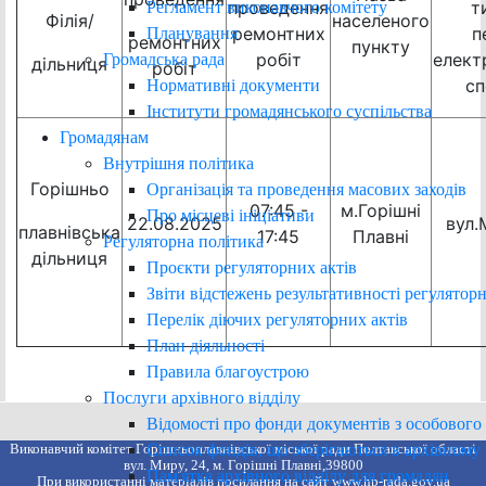
проведення
т
Регламент виконавчого комітету
Філія/
населеного
ремонтних
п
Планування
ремонтних
пункту
робіт
елект
Громадська рада
дільниця
робіт
сп
Нормативні документи
Інститути громадянського суспільства
Громадянам
Внутрішня політика
Горішньо
Організація та проведення масових заходів
07:45 -
м.Горішні
Про місцеві ініціативи
22.08.2025
вул.
плавнівська
17:45
Плавні
Регуляторна політика
дільниця
Проєкти регуляторних актів
Звіти відстежень результативності регуляторн
Перелік діючих регуляторних актів
План діяльності
Правила благоустрою
Послуги архівного відділу
Відомості про фонди документів з особового
Список фондів, що зберігаються в архівному 
Виконавчий комітет Горішньоплавнівської міської ради Полтавської області
вул. Миру, 24, м. Горішні Плавні,39800
Пам'ятка архівного відділу для громадян
При використанні матеріалів посилання на сайт www.hp-rada.gov.ua