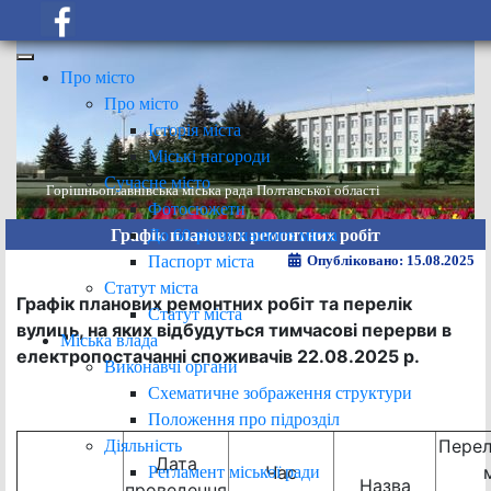
Про місто
Про місто
Історія міста
Міські нагороди
Сучасне місто
Горішньоплавнівська міська рада Полтавської області
Фотосюжети
До 60-річчя нашого міста
Графік планових ремонтних робіт
Паспорт міста
Опубліковано: 15.08.2025
Статут міста
Графік планових ремонтних робіт та перелік
Статут міста
вулиць, на яких відбудуться тимчасові перерви в
Міська влада
електропостачанні споживачів 22.08.2025 р.
Виконавчі органи
Схематичне зображення структури
Положення про підрозділ
Перел
Діяльність
Дата
Час
Регламент міської ради
Назва
проведення