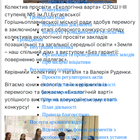
Регламент виконавчого комітету
Колектив просвіти «Екологічна варта» СЗОШ І-ІІІ
Планування
ступенів №5 ім.Л.І.Бугаєвської
Громадська рада
Горішньоплавнівської міської ради здобув перемогу
Нормативні документи
в заключному етапі обласного конкурсу-огляду
Інститути громадянського суспільства
колективів екологічної просвіти закладів
Громадянам
позашкільної та загальної середньої освіти «Земля
Внутрішня політика
– наш спільний дім» з виступом «Без гарантії:
Організація та проведення масових заходів
поверненню не підлягає».
Про місцеві ініціативи
Регуляторна політика
Керівники колективу – Наталія та Валерія Руденки.
Проєкти регуляторних актів
Вітаємо юних екологів та їх керівників із
Звіти відстежень результативності
перемогою та бажаємо «Екологічній варті»
регуляторних актів
успішного виступу на всеукраїнському етапі
Перелік діючих регуляторних актів
конкурсу!
План діяльності
Правила благоустрою
Послуги архівного відділу
Відомості про фонди документів з
особового складу ліквідованих установ