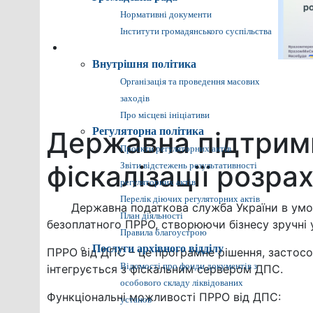
Нормативні документи
Інститути громадянського суспільства
Громадянам
Внутрішня політика
Організація та проведення масових
заходів
Про місцеві ініціативи
Регуляторна політика
Державна підтримк
Проєкти регуляторних актів
фіскалізації розра
Звіти відстежень результативності
регуляторних актів
Перелік діючих регуляторних актів
Державна податкова служба України в умовах
План діяльності
безоплатного ПРРО, створюючи бізнесу зручні 
Правила благоустрою
Послуги архівного відділу
ПРРО від ДПС – це програмне рішення, застосов
Відомості про фонди документів з
інтегрується з фіскальним сервером ДПС.
особового складу ліквідованих
Функціональні можливості ПРРО від ДПС:
установ