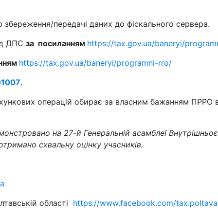
ю збереження/передачі даних до фіскального сервера.
ід ДПС
за посиланням
https://tax.gov.ua/baneryi/programn
анням
https://tax.gov.ua/baneryi/programni-rro/
1007
.
хункових операцій обирає за власним бажанням ПРРО в
монстровано на 27-й Генеральній асамблеї Внутрішньо
 отримано схвальну оцінку учасників.
ua
олтавській області
https://www.facebook.com/tax.poltava