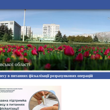
вської області
есу в питаннях фіскалізації розрахункових операцій