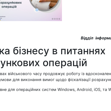
Відділ інформа
а бізнесу в питаннях
хункових операцій
 військового часу продовжує роботу із вдосконален
умови для виконання вимог щодо фіскалізації розрахун
не для операційних систем Windows, Android, iOS, та W