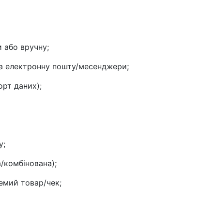
 або вручну;
на електронну пошту/месенджери;
орт даних);
у;
а/комбінована);
емий товар/чек;