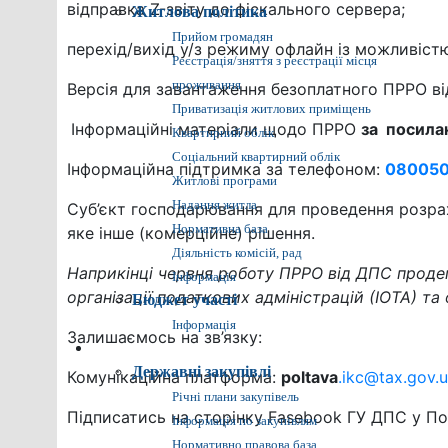
відправка Z-звіту до фіскального сервера;
Житлова політика
Прийом громадян
перехід/вихід у/з режиму офлайн із можливіст
Реєстрація/зняття з реєстрації місця
проживання
Версія для завантаження безоплатного ПРРО в
Приватизація житлових приміщень
Інформаційні матеріали щодо ПРРО
за посил
Квартирний облік
Соціальний квартирний облік
Інформаційна підтримка за телефоном:
080050
Житлові програми
Надання житла
Суб’єкт господарювання для проведення розра
Нормативна база
яке інше (комерційне) рішення.
Діяльність комісій, рад
Наприкінці червня роботу ПРРО від ДПС проде
Інформація
організації податкових адміністрацій (ІОТА) та
Бюджет участі
Інформація
Залишаємось на зв’язку:
Прозора влада
Державні закупівлі
Комунікаційна платформа:
poltava
.ikc@tax.gov.
Річні плани закупівель
Підписатись на сторінку Fasebook ГУ ДПС у П
Інформація по закупівлям
Нормативно правова база