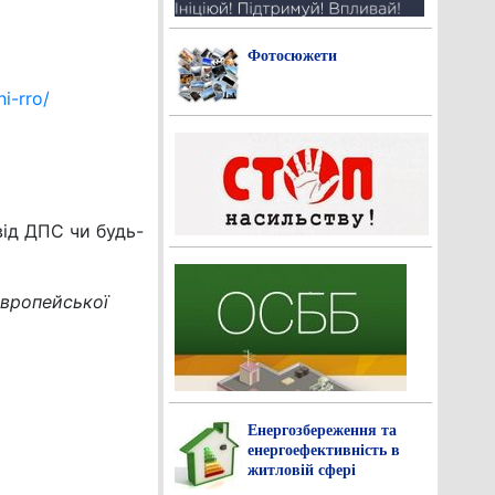
Фотосюжети
i-rro/
ід ДПС чи будь-
європейської
Енергозбереження та
енергоефективність в
житловій сфері