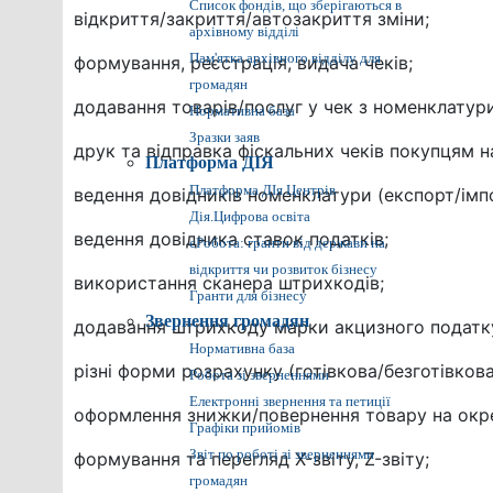
Список фондів, що зберігаються в
відкриття/закриття/автозакриття зміни;
архівному відділі
Пам'ятка архівного відділу для
формування, реєстрація, видача чеків;
громадян
додавання товарів/послуг у чек з номенклатури
Нормативна база
Зразки заяв
друк та відправка фіскальних чеків покупцям 
Платформа ДІЯ
Платформа ДІя.Центрів
ведення довідників номенклатури (експорт/імп
Дія.Цифрова освіта
ведення довідника ставок податків;
єРобота: гранти від держави на
відкриття чи розвиток бізнесу
використання сканера штрихкодів;
Гранти для бізнесу
Звернення громадян
додавання штрихкоду марки акцизного податк
Нормативна база
різні форми розрахунку (готівкова/безготівков
Робота зі зверненнями
Електронні звернення та петиції
оформлення знижки/повернення товару на окр
Графіки прийомів
Звіт по роботі зі зверненнями
формування та перегляд X-звіту, Z-звіту;
громадян