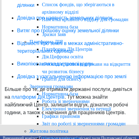
Список фондів, що зберігаються в
ділянки
архівному відділі
Довідка про наявність земельних ділянок
Пам'ятка архівного відділу для громадян
Нормативна база
Витяг про грошову оцінку земельної ділянки
Зразки заяв
Платформа ДІЯ
Відомості про землі в межах адміністративно-
Платформа ДІя.Центрів
територіальних одиниць
Дія.Цифрова освіта
Викопіювання кадастрової карти
єРобота: гранти від держави на відкриття
чи розвиток бізнесу
Довідка з узагальненою інформацією про землі
Гранти для бізнесу
Звернення громадян
Більше про те, де отримати державні послуги, дивіться
Нормативна база
на
платформі Дія.Центрів
. Тут можна знайти
Робота зі зверненнями
найближчий Центр, залишити відгук, дізнатися робочі
Електронні звернення та петиції
години, а також є навчання для працівників Центрів.
Графіки прийомів
Звіт по роботі зі зверненнями громадян
Житлова політика
Виконавчий комітет Горішньоплавнівської міської ради Полтавської області
Прийом громадян