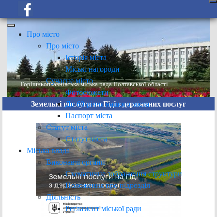
Про місто
Про місто
Історія міста
Міські нагороди
Сучасне місто
Горішньоплавнівська міська рада Полтавської області
Фотосюжети
До 60-річчя нашого міста
Земельні послуги на Гіді з державних послуг
Паспорт міста
Статут міста
Статут міста
Міська влада
Виконавчі органи
Схематичне зображення структури
Положення про підрозділ
Діяльність
Регламент міської ради