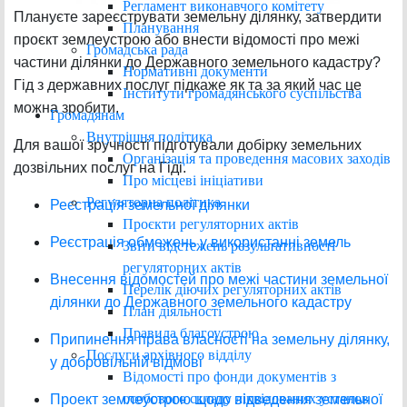
Регламент виконавчого комітету
Плануєте зареєструвати земельну ділянку, затвердити
Планування
проєкт землеустрою або внести відомості про межі
Громадська рада
частини ділянки до Державного земельного кадастру?
Нормативні документи
Гід з державних послуг підкаже як та за який час це
Інститути громадянського суспільства
можна зробити.
Громадянам
Внутрішня політика
Для вашої зручності підготували добірку земельних
Організація та проведення масових заходів
дозвільних послуг на Гіді.
Про місцеві ініціативи
Регуляторна політика
Реєстрація земельної ділянки
Проєкти регуляторних актів
Реєстрація обмежень у використанні земель
Звіти відстежень результативності
регуляторних актів
Внесення відомостей про межі частини земельної
Перелік діючих регуляторних актів
ділянки до Державного земельного кадастру
План діяльності
Правила благоустрою
Припинення права власності на земельну ділянку,
Послуги архівного відділу
у добровільній відмові
Відомості про фонди документів з
особового складу ліквідованих установ
Проект землеустрою щодо відведення земельної