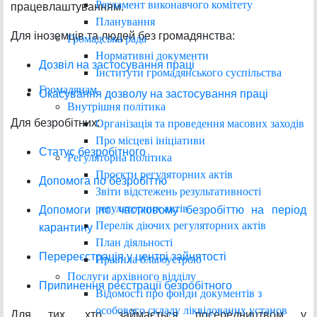
Регламент виконавчого комітету
працевлаштуванням.
Планування
Для іноземців та людей без громадянства:
Громадська рада
Нормативні документи
Дозвіл на застосування праці
Інститути громадянського суспільства
Громадянам
Скасування дозволу на застосування праці
Внутрішня політика
Для безробітних:
Організація та проведення масових заходів
Про місцеві ініціативи
Статус безробітного
Регуляторна політика
Проєкти регуляторних актів
Допомога по безробіттю
Звіти відстежень результативності
регуляторних актів
Допомоги по частковому безробіттю на період
Перелік діючих регуляторних актів
карантину
План діяльності
Перереєстрація у центрі зайнятості
Правила благоустрою
Послуги архівного відділу
Припинення реєстрації безробітного
Відомості про фонди документів з
особового складу ліквідованих установ
Для тих, хто займається посередництвом у