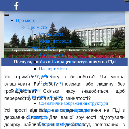
Про місто
Про місто
Історія міста
Міські нагороди
Сучасне місто
Горішньоплавнівська міська рада Полтавської області
Фотосюжети
До 60-річчя нашого міста
Послуги, пов’язані з працевлаштуванням на Гіді
Паспорт міста
Статут міста
Як отримати допомогу з безробіття? Чи можна
Статут міста
влаштувати на роботу іноземця або людину без
Міська влада
громадянства? Скільки часу знадобиться, щоб
Виконавчі органи
перереєструватися в центрі зайнятості?
Схематичне зображення структури
Положення про підрозділ
Усі прості відповіді на складні запитання на Гіді з
Діяльність
державних послуг! Для вашої зручності підготували
Регламент міської ради
добірку найпопулярніших держпослуг, пов’язаних із