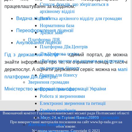
Список фондів, що зберігаються в
працевлаштуванні за кордоном:
архівному відділі
Пам'ятка архівного відділу для громадян
Видача ліцензії
Нормативна база
Переоформлення ліцензії
Зразки заяв
Платформа ДІЯ
Анулювання ліцензії
Платформа ДІя.Центрів
Дія.Цифрова освіта
Гід з державних послуг
— єдиний портал, де можна
єРобота: гранти від держави на відкриття
знайти інформацію про те, як отримати понад 2 тисячі
чи розвиток бізнесу
держпослуг. А оцінити державний сервіс можна на
мапі
Гранти для бізнесу
платформи Дія.Центрів
.
Звернення громадян
Міністерство цифрової трансформації України
Нормативна база
Робота зі зверненнями
Електронні звернення та петиції
Графіки прийомів
Виконавчий комітет Горішньоплавнівської міської ради Полтавської області
Звіт по роботі зі зверненнями громадян
вул. Миру, 24, м. Горішні Плавні,39800
При використанні матеріалів посилання на сайт www.hp-rada.gov.ua
Житлова політика
обов’язкове.
Усі права застережено. Copyright © 2021
Прийом громадян