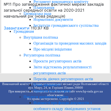
Регламент виконавчого комітету
№11 Про затвердження фактичної мережі закладів
Планування
загальної середньої освіти на 2020-2021
Громадська рада
навчальний рік (нова редакція)
Нормативні документи
Інститути громадянського суспільства
Завантажити
110.97 KB
Громадянам
Внутрішня політика
Організація та проведення масових заходів
Про місцеві ініціативи
Регуляторна політика
Проєкти регуляторних актів
Звіти відстежень результативності
регуляторних актів
Перелік діючих регуляторних актів
Виконавчий комітет Горішньоплавнівської міської ради Полтавської області
План діяльності
вул. Миру, 24, м. Горішні Плавні,39800
Правила благоустрою
При використанні матеріалів посилання на сайт www.hp-rada.gov.ua
обов’язкове.
Послуги архівного відділу
Усі права застережено. Copyright © 2021
Відомості про фонди документів з
особового складу ліквідованих установ