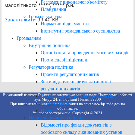
Регламент виконавчого комітету
малолітнього *****, ***** р.н.
Планування
Громадська рада
Завантажити
99.40 KB
Нормативні документи
Інститути громадянського суспільства
Громадянам
Внутрішня політика
Організація та проведення масових заходів
Про місцеві ініціативи
Регуляторна політика
Проєкти регуляторних актів
Звіти відстежень результативності
регуляторних актів
Виконавчий комітет Горішньоплавнівської міської ради Полтавської області
Перелік діючих регуляторних актів
вул. Миру, 24, м. Горішні Плавні,39800
План діяльності
При використанні матеріалів посилання на сайт www.hp-rada.gov.ua
обов’язкове.
Правила благоустрою
Усі права застережено. Copyright © 2021
Послуги архівного відділу
Відомості про фонди документів з
особового складу ліквідованих установ