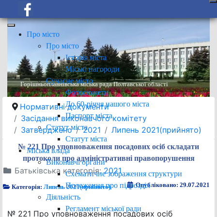
Про місто
Про місто
Історія міста
Міські нагороди
Сучасне місто
Горішньоплавнівська міська рада Полтавської області
Фотосюжети
До 60-річчя нашого міста
Нормативні документи
Паспорт міста
Засідання виконавчого комітету
Статут міста
Затверджено
2021
Липень 2021(прийнято)
Статут міста
№ 221 Про уповноваження посадових осіб складати
Міська влада
протоколи про адміністративні правопорушення
Виконавчі органи
Батьківська категорія:
2021
Схематичне зображення структури
Положення про підрозділ
Опубліковано: 29.07.2021
Категорія:
Липень 2021(прийнято)
Діяльність
Регламент міської ради
№ 221 Про уповноваження посадових осіб