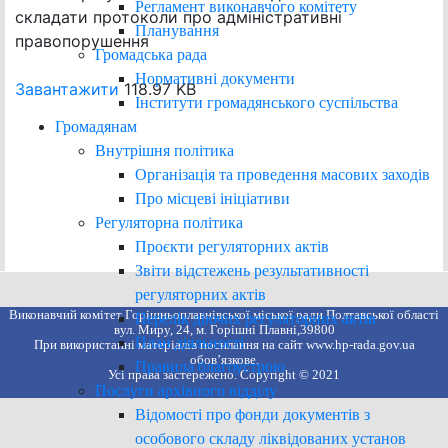
Регламент виконавчого комітету
складати протоколи про адміністративні
Планування
правопорушення
Громадська рада
Нормативні документи
Завантажити
118.97 KB
Інститути громадянського суспільства
Громадянам
Внутрішня політика
Організація та проведення масових заходів
Про місцеві ініціативи
Регуляторна політика
Проєкти регуляторних актів
Звіти відстежень результативності
регуляторних актів
Виконавчий комітет Горішньоплавнівської міської ради Полтавської області
Перелік діючих регуляторних актів
вул. Миру, 24, м. Горішні Плавні,39800
План діяльності
При використанні матеріалів посилання на сайт www.hp-rada.gov.ua
обов’язкове.
Правила благоустрою
Усі права застережено. Copyright © 2021
Послуги архівного відділу
Відомості про фонди документів з
особового складу ліквідованих установ