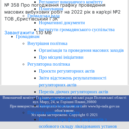
Регламент виконавчого комітету
№ 358 Про погодження графіку проведення
Планування
масових вибухових робіт на 2022 рік в кар’єрі №2
Громадська рада
ТОВ „Єристівський ГЗК”
Нормативні документи
Інститути громадянського суспільства
Завантажити
1.10 MB
Громадянам
Внутрішня політика
Організація та проведення масових заходів
Про місцеві ініціативи
Регуляторна політика
Проєкти регуляторних актів
Звіти відстежень результативності
регуляторних актів
Перелік діючих регуляторних актів
Виконавчий комітет Горішньоплавнівської міської ради Полтавської області
План діяльності
вул. Миру, 24, м. Горішні Плавні,39800
Правила благоустрою
При використанні матеріалів посилання на сайт www.hp-rada.gov.ua
обов’язкове.
Послуги архівного відділу
Усі права застережено. Copyright © 2021
Відомості про фонди документів з
особового складу ліквідованих установ