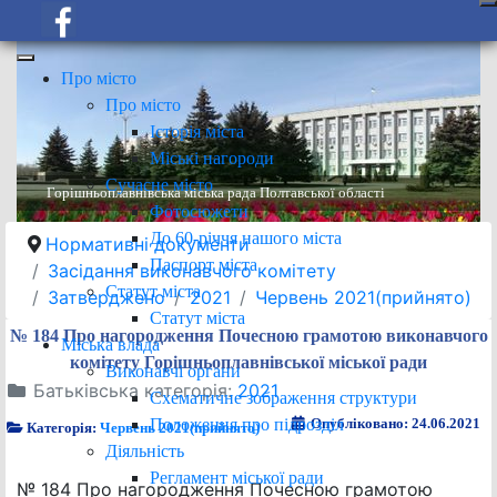
Про місто
Про місто
Історія міста
Міські нагороди
Сучасне місто
Горішньоплавнівська міська рада Полтавської області
Фотосюжети
До 60-річчя нашого міста
Нормативні документи
Паспорт міста
Засідання виконавчого комітету
Статут міста
Затверджено
2021
Червень 2021(прийнято)
Статут міста
№ 184 Про нагородження Почесною грамотою виконавчого
Міська влада
комітету Горішньоплавнівської міської ради
Виконавчі органи
Батьківська категорія:
2021
Схематичне зображення структури
Положення про підрозділ
Опубліковано: 24.06.2021
Категорія:
Червень 2021(прийнято)
Діяльність
Регламент міської ради
№ 184 Про нагородження Почесною грамотою