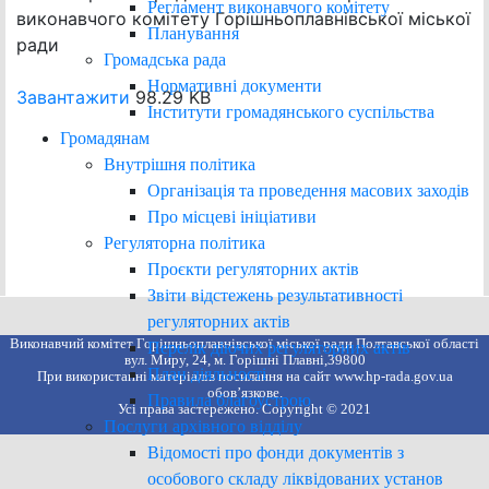
Регламент виконавчого комітету
виконавчого комітету Горішньоплавнівської міської
Планування
ради
Громадська рада
Нормативні документи
Завантажити
98.29 KB
Інститути громадянського суспільства
Громадянам
Внутрішня політика
Організація та проведення масових заходів
Про місцеві ініціативи
Регуляторна політика
Проєкти регуляторних актів
Звіти відстежень результативності
регуляторних актів
Виконавчий комітет Горішньоплавнівської міської ради Полтавської області
Перелік діючих регуляторних актів
вул. Миру, 24, м. Горішні Плавні,39800
План діяльності
При використанні матеріалів посилання на сайт www.hp-rada.gov.ua
обов’язкове.
Правила благоустрою
Усі права застережено. Copyright © 2021
Послуги архівного відділу
Відомості про фонди документів з
особового складу ліквідованих установ