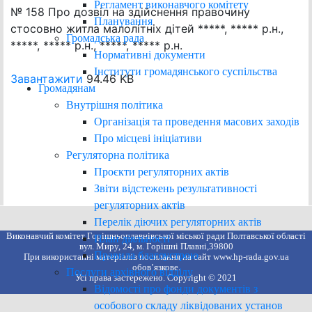
Регламент виконавчого комітету
№ 158 Про дозвіл на здійснення правочину
Планування
стосовно житла малолітніх дітей *****, ***** р.н.,
Громадська рада
*****, ***** р.н., *****, ***** р.н.
Нормативні документи
Інститути громадянського суспільства
Завантажити
94.46 KB
Громадянам
Внутрішня політика
Організація та проведення масових заходів
Про місцеві ініціативи
Регуляторна політика
Проєкти регуляторних актів
Звіти відстежень результативності
регуляторних актів
Перелік діючих регуляторних актів
Виконавчий комітет Горішньоплавнівської міської ради Полтавської області
План діяльності
вул. Миру, 24, м. Горішні Плавні,39800
Правила благоустрою
При використанні матеріалів посилання на сайт www.hp-rada.gov.ua
обов’язкове.
Послуги архівного відділу
Усі права застережено. Copyright © 2021
Відомості про фонди документів з
особового складу ліквідованих установ