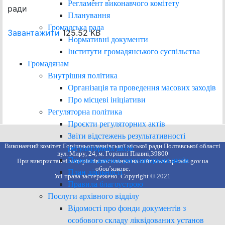
Регламент виконавчого комітету
ради
Планування
Громадська рада
Завантажити
125.52 KB
Нормативні документи
Інститути громадянського суспільства
Громадянам
Внутрішня політика
Організація та проведення масових заходів
Про місцеві ініціативи
Регуляторна політика
Проєкти регуляторних актів
Звіти відстежень результативності
Виконавчий комітет Горішньоплавнівської міської ради Полтавської області
регуляторних актів
вул. Миру, 24, м. Горішні Плавні,39800
Перелік діючих регуляторних актів
При використанні матеріалів посилання на сайт www.hp-rada.gov.ua
обов’язкове.
План діяльності
Усі права застережено. Copyright © 2021
Правила благоустрою
Послуги архівного відділу
Відомості про фонди документів з
особового складу ліквідованих установ