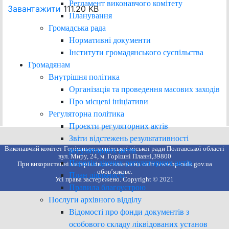
Регламент виконавчого комітету
Завантажити
111.20 KB
Планування
Громадська рада
Нормативні документи
Інститути громадянського суспільства
Громадянам
Внутрішня політика
Організація та проведення масових заходів
Про місцеві ініціативи
Регуляторна політика
Проєкти регуляторних актів
Звіти відстежень результативності
Виконавчий комітет Горішньоплавнівської міської ради Полтавської області
регуляторних актів
вул. Миру, 24, м. Горішні Плавні,39800
Перелік діючих регуляторних актів
При використанні матеріалів посилання на сайт www.hp-rada.gov.ua
обов’язкове.
План діяльності
Усі права застережено. Copyright © 2021
Правила благоустрою
Послуги архівного відділу
Відомості про фонди документів з
особового складу ліквідованих установ