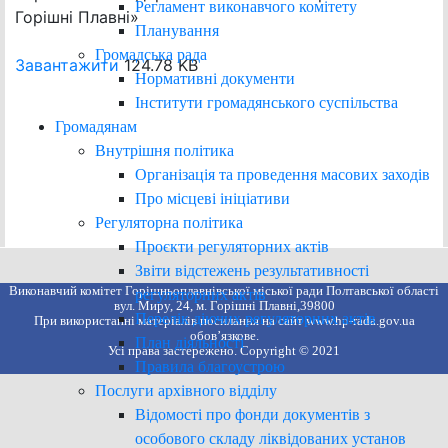
Регламент виконавчого комітету
Горішні Плавні»
Планування
Громадська рада
Завантажити
124.78 KB
Нормативні документи
Інститути громадянського суспільства
Громадянам
Внутрішня політика
Організація та проведення масових заходів
Про місцеві ініціативи
Регуляторна політика
Проєкти регуляторних актів
Звіти відстежень результативності
Виконавчий комітет Горішньоплавнівської міської ради Полтавської області
регуляторних актів
вул. Миру, 24, м. Горішні Плавні,39800
Перелік діючих регуляторних актів
При використанні матеріалів посилання на сайт www.hp-rada.gov.ua
обов’язкове.
План діяльності
Усі права застережено. Copyright © 2021
Правила благоустрою
Послуги архівного відділу
Відомості про фонди документів з
особового складу ліквідованих установ