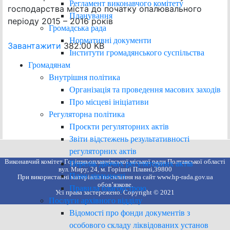
Регламент виконавчого комітету
господарства міста до початку опалювального
Планування
періоду 2015 – 2016 років
Громадська рада
Нормативні документи
Завантажити
382.00 KB
Інститути громадянського суспільства
Громадянам
Внутрішня політика
Організація та проведення масових заходів
Про місцеві ініціативи
Регуляторна політика
Проєкти регуляторних актів
Звіти відстежень результативності
регуляторних актів
Виконавчий комітет Горішньоплавнівської міської ради Полтавської області
Перелік діючих регуляторних актів
вул. Миру, 24, м. Горішні Плавні,39800
План діяльності
При використанні матеріалів посилання на сайт www.hp-rada.gov.ua
обов’язкове.
Правила благоустрою
Усі права застережено. Copyright © 2021
Послуги архівного відділу
Відомості про фонди документів з
особового складу ліквідованих установ