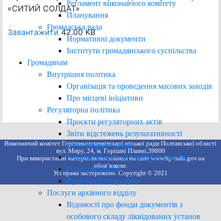
Регламент виконавчого комітету
«СИТИЙ СОЛДАТ»
Планування
Громадська рада
Завантажити
42.00 KB
Нормативні документи
Інститути громадянського суспільства
Громадянам
Внутрішня політика
Організація та проведення масових заходів
Про місцеві ініціативи
Регуляторна політика
Проєкти регуляторних актів
Звіти відстежень результативності
Виконавчий комітет Горішньоплавнівської міської ради Полтавської області
регуляторних актів
вул. Миру, 24, м. Горішні Плавні,39800
Перелік діючих регуляторних актів
При використанні матеріалів посилання на сайт www.hp-rada.gov.ua
обов’язкове.
План діяльності
Усі права застережено. Copyright © 2021
Правила благоустрою
Послуги архівного відділу
Відомості про фонди документів з
особового складу ліквідованих установ