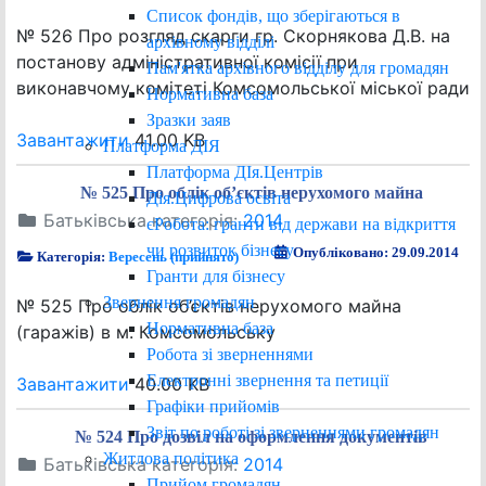
Список фондів, що зберігаються в
№ 526 Про розгляд скарги гр. Скорнякова Д.В. на
архівному відділі
постанову адміністративної комісії при
Пам'ятка архівного відділу для громадян
виконавчому комітеті Комсомольської міської ради
Нормативна база
Зразки заяв
Завантажити
41.00 KB
Платформа ДІЯ
Платформа ДІя.Центрів
№ 525 Про облік об’єктів нерухомого майна
Дія.Цифрова освіта
Батьківська категорія:
2014
єРобота: гранти від держави на відкриття
чи розвиток бізнесу
Опубліковано: 29.09.2014
Категорія:
Вересень (прийнято)
Гранти для бізнесу
Звернення громадян
№ 525 Про облік об’єктів нерухомого майна
Нормативна база
(гаражів) в м. Комсомольську
Робота зі зверненнями
Електронні звернення та петиції
Завантажити
40.00 KB
Графіки прийомів
Звіт по роботі зі зверненнями громадян
№ 524 Про дозвіл на оформлення документів
Житлова політика
Батьківська категорія:
2014
Прийом громадян