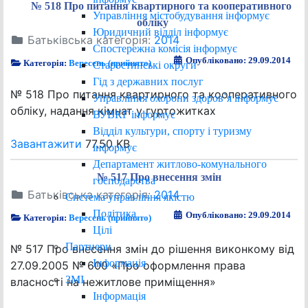
№ 518 Про питання квартирного та кооперативного
Управління містобудування інформує
обліку
Юридичний відділ інформує
Батьківська категорія:
2014
Спостережна комісія інформує
Опубліковано: 29.09.2014
Категорія:
Вересень (прийнято)
Старостинські округи
Гід з державних послуг
№ 518 Про питання квартирного та кооперативного
Управління охорони здоров`я інформує
обліку, надання кімнат у гуртожитках
ВУВКГ інформує
Відділ культури, спорту і туризму
Завантажити
77.50 KB
інформує
Департамент житлово-комунального
№ 517 Про внесення змін
господарства
Батьківська категорія:
2014
Система управління якістю
Політика
Опубліковано: 29.09.2014
Категорія:
Вересень (прийнято)
Цілі
Партнери
№ 517 Про внесення змін до рішення виконкому від
Інформація
27.09.2005 № 600 «Про оформлення права
ЗМІ
власності на нежитлове приміщення»
Інформація