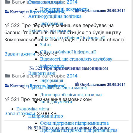
Батьківська категорія:
2014
Очищення влади
Нормативні документи
Опубліковано: 29.09.2014
Категорія:
Вересень (прийнято)
Антикорупційна політика
Інформація
№ 522 Про передачу майна, яке перебуває на
Публічна інформація
балансі Управління по інвестиціях та будівництву
Доступ до публічної інформації
Комсомольської міської ради Полтавської області
Звіти
Облік публічної інформації
Завантажити
38.50 KB
Відомості, що становлять службову
інформацію
№ 521 Про призначення замовником
Відкриті дані
Батьківська категорія:
2014
Інформація
Опубліковано: 29.09.2014
Категорія:
Вересень (прийнято)
Оренда комунального майна
Договори зберігання, позички
№ 521 Про призначення замовником
Інші документи
Економіка міста
Завантажити
37.00 KB
Підприємництво
Фонд підтримки підприємництва
№ 520 Про надання дитячому будинку
Програма підтримки підприємництва