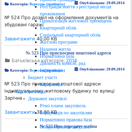
Опубліковано: 29.09.2014
Категорія:
Вересень (прийнято)
Реєстрація/зняття з реєстрації місця
проживання
№ 524 Про дозвіл на оформлення документів на
Приватизація житлових приміщень
збудовані гаражі
Квартирний облік
Соціальний квартирний облік
Завантажити
40.00 KB
Житлові програми
Надання житла
№ 523 Про присвоєння поштової адреси
Нормативна база
Батьківська категорія:
2014
Діяльність комісій, рад
Опубліковано: 29.09.2014
Інформація
Категорія:
Вересень (прийнято)
Бюджет участі
№ 523 Про присвоєння поштової адреси
Інформація
індивідуальному житловому будинку по вулиці
Прозора влада
Зарічна
Державні закупівлі
Річні плани закупівель
Завантажити
38.00 KB
Інформація по закупівлям
Нормативно правова база
№ 522 Про передачу майна
Обґрунтування закупівлі