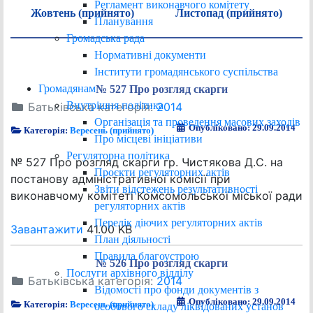
Регламент виконавчого комітету
Жовтень (прийнято)
Листопад (прийнято)
Планування
Громадська рада
Нормативні документи
Інститути громадянського суспільства
Громадянам
№ 527 Про розгляд скарги
Внутрішня політика
Батьківська категорія:
2014
Організація та проведення масових заходів
Опубліковано: 29.09.2014
Категорія:
Вересень (прийнято)
Про місцеві ініціативи
Регуляторна політика
№ 527 Про розгляд скарги гр. Чистякова Д.С. на
Проєкти регуляторних актів
постанову адміністративної комісії при
Звіти відстежень результативності
виконавчому комітеті Комсомольської міської ради
регуляторних актів
Перелік діючих регуляторних актів
Завантажити
41.00 KB
План діяльності
Правила благоустрою
№ 526 Про розгляд скарги
Послуги архівного відділу
Батьківська категорія:
2014
Відомості про фонди документів з
Опубліковано: 29.09.2014
Категорія:
Вересень (прийнято)
особового складу ліквідованих установ