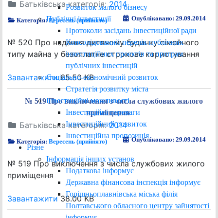
Батьківська категорія:
2014
Розвиток малого бізнесу
Публічні інвестиції
Опубліковано: 29.09.2014
Категорія:
Вересень (прийнято)
Протоколи засідань Інвестиційної ради
№ 520 Про надання дитячому будинку сімейного
Консолідований перелік публічних
типу майна у безоплатне строкове користування
інвестиційних проектів та програм
публічних інвестицій
Завантажити
65.50 KB
Соціально-економічний розвиток
Стратегія розвитку міста
Інвестиційні можливості
№ 519 Про виключення з числа службових жилого
Інвестиційні переваги
приміщення
Інвестиційний розвиток
Батьківська категорія:
2014
Інвестиційна пропозиція
Опубліковано: 29.09.2014
Категорія:
Вересень (прийнято)
Різне
Інформація інших установ
№ 519 Про виключення з числа службових жилого
Податкова інформує
приміщення
Державна фінансова інспекція інформує
Горішньоплавнівська міська філія
Завантажити
38.00 KB
Полтавського обласного центру зайнятості
інформує