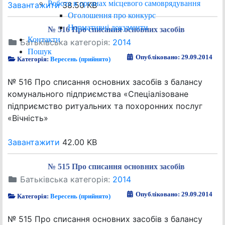
Робота в органах місцевого самоврядування
Завантажити
38.50 KB
Оголошення про конкурс
Нормативні документи
№ 516 Про списання основних засобів
Контакти
Батьківська категорія:
2014
Пошук
Опубліковано: 29.09.2014
Категорія:
Вересень (прийнято)
№ 516 Про списання основних засобів з балансу
комунального підприємства «Спеціалізоване
підприємство ритуальних та похоронних послуг
«Вічність»
Завантажити
42.00 KB
№ 515 Про списання основних засобів
Батьківська категорія:
2014
Опубліковано: 29.09.2014
Категорія:
Вересень (прийнято)
№ 515 Про списання основних засобів з балансу