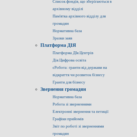
Список фондів, що зберігаються в
архівному відділі
Пам'ятка архівного відділу для
громадян
Нормативна база
Зразки заяв
Платформа ДІЯ
Платформа ДІя.Центрів
Дія.Цифрова освіта
єРобота: гранти від держави на
відкриття чи розвиток бізнесу
Гранти для бізнесу
Звернення громадян
Нормативна база
Робота зі зверненнями
Електронні звернення та петиції
Графіки прийомів
Звіт по роботі зі зверненнями
громадян