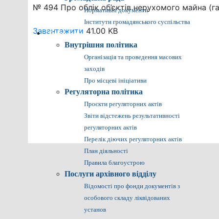
№ 494 Про облік об’єктів нерухомого майна (г
Нормативні документи
Інститути громадянського суспільства
Завантажити
41.00 KB
Громадянам
Внутрішня політика
Організація та проведення масових
заходів
Про місцеві ініціативи
Регуляторна політика
Проєкти регуляторних актів
Звіти відстежень результативності
регуляторних актів
Перелік діючих регуляторних актів
План діяльності
Правила благоустрою
Послуги архівного відділу
Відомості про фонди документів з
особового складу ліквідованих
установ