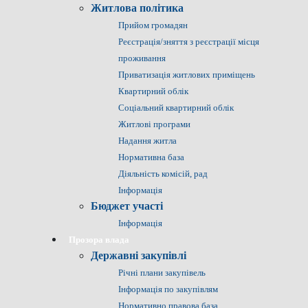
Житлова політика
Прийом громадян
Реєстрація/зняття з реєстрації місця
проживання
Приватизація житлових приміщень
Квартирний облік
Соціальний квартирний облік
Житлові програми
Надання житла
Нормативна база
Діяльність комісій, рад
Інформація
Бюджет участі
Інформація
Прозора влада
Державні закупівлі
Річні плани закупівель
Інформація по закупівлям
Нормативно правова база