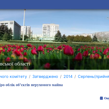
вської області
чого комітету
Затверджено
2014
Серпень(прийня
ро облік об’єктів нерухомого майна
Опу