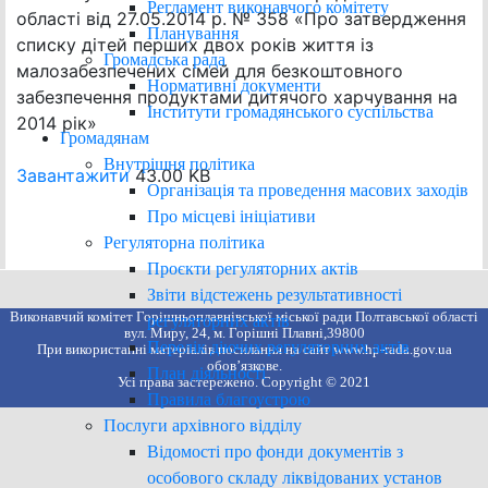
Регламент виконавчого комітету
області від 27.05.2014 р. № 358 «Про затвердження
Планування
списку дітей перших двох років життя із
Громадська рада
малозабезпечених сімей для безкоштовного
Нормативні документи
забезпечення продуктами дитячого харчування на
Інститути громадянського суспільства
2014 рік»
Громадянам
Внутрішня політика
Завантажити
43.00 KB
Організація та проведення масових заходів
Про місцеві ініціативи
Регуляторна політика
Проєкти регуляторних актів
Звіти відстежень результативності
Виконавчий комітет Горішньоплавнівської міської ради Полтавської області
регуляторних актів
вул. Миру, 24, м. Горішні Плавні,39800
Перелік діючих регуляторних актів
При використанні матеріалів посилання на сайт www.hp-rada.gov.ua
обов’язкове.
План діяльності
Усі права застережено. Copyright © 2021
Правила благоустрою
Послуги архівного відділу
Відомості про фонди документів з
особового складу ліквідованих установ