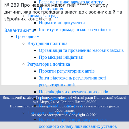
Регламент виконавчого комітету
№ 289 Про надання малолітній ***** статусу
Планування
дитини, яка постраждала внаслідок воєнних дій та
Громадська рада
збройних конфліктів.
Нормативні документи
Інститути громадянського суспільства
Завантажити
Громадянам
Внутрішня політика
Організація та проведення масових заходів
Про місцеві ініціативи
Регуляторна політика
Проєкти регуляторних актів
Звіти відстежень результативності
регуляторних актів
Перелік діючих регуляторних актів
Виконавчий комітет Горішньоплавнівської міської ради Полтавської області
План діяльності
вул. Миру, 24, м. Горішні Плавні,39800
Правила благоустрою
При використанні матеріалів посилання на сайт www.hp-rada.gov.ua
обов’язкове.
Послуги архівного відділу
Усі права застережено. Copyright © 2021
Відомості про фонди документів з
особового складу ліквідованих установ