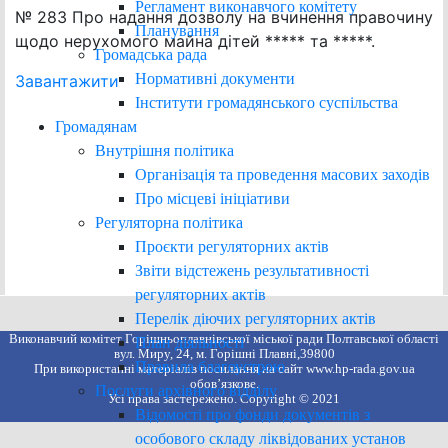
Регламент виконавчого комітету
№ 283 Про надання дозволу на вчинення правочину
Планування
щодо нерухомого майна дітей ***** та *****.
Громадська рада
Нормативні документи
Завантажити
Інститути громадянського суспільства
Громадянам
Внутрішня політика
Організація та проведення масових заходів
Про місцеві ініціативи
Регуляторна політика
Проєкти регуляторних актів
Звіти відстежень результативності
регуляторних актів
Перелік діючих регуляторних актів
Виконавчий комітет Горішньоплавнівської міської ради Полтавської області
План діяльності
вул. Миру, 24, м. Горішні Плавні,39800
Правила благоустрою
При використанні матеріалів посилання на сайт www.hp-rada.gov.ua
обов’язкове.
Послуги архівного відділу
Усі права застережено. Copyright © 2021
Відомості про фонди документів з
особового складу ліквідованих установ