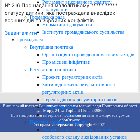
Регламент виконавчого комітету
№ 216 Про надання малолітньому ***** *****
Планування
статусу дитини, яка постраждала внаслідок
Громадська рада
воєнних дій та збройних конфліктів
Нормативні документи
Інститути громадянського суспільства
Завантажити
Громадянам
Внутрішня політика
Організація та проведення масових заходів
Про місцеві ініціативи
Регуляторна політика
Проєкти регуляторних актів
Звіти відстежень результативності
регуляторних актів
Перелік діючих регуляторних актів
Виконавчий комітет Горішньоплавнівської міської ради Полтавської області
План діяльності
вул. Миру, 24, м. Горішні Плавні,39800
Правила благоустрою
При використанні матеріалів посилання на сайт www.hp-rada.gov.ua
обов’язкове.
Послуги архівного відділу
Усі права застережено. Copyright © 2021
Відомості про фонди документів з
особового складу ліквідованих установ