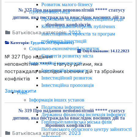
Розвиток малого бізнесу
№ 327 Про надання неповнолітній ***** статусу
Публічні інвестиції
дитини, яка постраждала внаслідок воєнних дій та
Протоколи засідань Інвестиційної ради
збройних конфліктів
Консолідований перелік публічних
Батьківська категорія:
2023
інвестиційних проектів та програм
публічних інвестицій
Категорія:
Грудень 2023(прийнято)
Соціально-економічний розвиток
Опубліковано: 14.12.2023
Стратегія розвитку міста
№ 327 Про надання
Інвестиційні можливості
неповнолітній ***** статусу дитини, яка
Інвестиційні переваги
постраждала внаслідок воєнних дій та збройних
Інвестиційний розвиток
конфліктів
Інвестиційна пропозиція
Завантажити
Різне
Інформація інших установ
Податкова інформує
№ 319 Про надання неповнолітній ***** статусу
Державна фінансова інспекція інформує
дитини, яка постраждала внаслідок воєнних дій та
Горішньоплавнівська міська філія
збройних конфліктів
Полтавського обласного центру зайнятості
Батьківська категорія:
2023
інформує