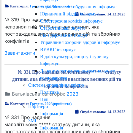
Категорія:
Грудень 2023(прийнято)
Управління містобудування інформує
Юридичний відділ інформує
Опубліковано: 14.12.2023
№ 319 Про надання
Спостережна комісія інформує
неповнолітній ***** статусу дитини, яка
Старостинські округи
постраждала внаслідок воєнних дій та збройних
Гід з державних послуг
конфліктів
Управління охорони здоров`я інформує
ВУВКГ інформує
Завантажити
Відділ культури, спорту і туризму
інформує
Департамент житлово-комунального
№ 331 Про надання малолітньому ***** статусу
господарства
дитини, яка постраждала внаслідок воєнних дій та
Система управління якістю
збройних конфліктів
Політика
Батьківська категорія:
2023
Цілі
Категорія:
Грудень 2023(прийнято)
Партнери
Опубліковано: 14.12.2023
Інформація
№ 331 Про надання
ЗМІ
малолітньому ***** статусу дитини, яка
Інформація
постраждала внаслідок воєнних дій та збройних