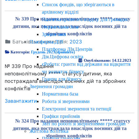
Список фондів, що зберігаються в
архівному відділі
№ 339 Про надання неповнолітньому ***** статусу
Пам'ятка архівного відділу для громадян
дитини, яка постраждала внаслідок воєнних дій та
Нормативна база
збройних конфліктів
Зразки заяв
Батьківська категорія:
2023
Платформа ДІЯ
Платформа ДІя.Центрів
Категорія:
Грудень 2023(прийнято)
Дія.Цифрова освіта
Опубліковано: 14.12.2023
єРобота: гранти від держави на відкриття
№ 339 Про надання
чи розвиток бізнесу
неповнолітньому ***** статусу дитини, яка
Гранти для бізнесу
постраждала внаслідок воєнних дій та збройних
Звернення громадян
конфліктів
Нормативна база
Завантажити
Робота зі зверненнями
Електронні звернення та петиції
Графіки прийомів
№ 324 Про надання неповнолітньому ***** статусу
Звіт по роботі зі зверненнями громадян
дитини, яка постраждала внаслідок воєнних дій та
Житлова політика
збройних конфліктів
Прийом громадян