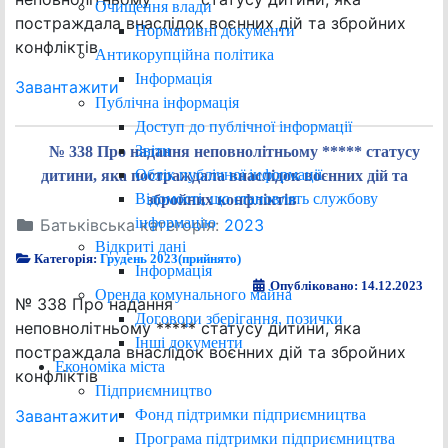
Очищення влади
постраждала внаслідок воєнних дій та збройних
Нормативні документи
конфліктів
Антикорупційна політика
Інформація
Завантажити
Публічна інформація
Доступ до публічної інформації
Звіти
№ 338 Про надання неповнолітньому ***** статусу
Облік публічної інформації
дитини, яка постраждала внаслідок воєнних дій та
Відомості, що становлять службову
збройних конфліктів
інформацію
Батьківська категорія:
2023
Відкриті дані
Категорія:
Грудень 2023(прийнято)
Інформація
Опубліковано: 14.12.2023
Оренда комунального майна
№ 338 Про надання
Договори зберігання, позички
неповнолітньому ***** статусу дитини, яка
Інші документи
постраждала внаслідок воєнних дій та збройних
Економіка міста
конфліктів
Підприємництво
Фонд підтримки підприємництва
Завантажити
Програма підтримки підприємництва