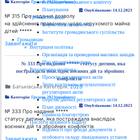
Регламент виконавчого комітету
Категорія:
Грудень 2023(прийнято)
Планування
Опубліковано: 14.12.2023
№ 315 Про надання дозволу
Громадська рада
на здійснення правочину щодо нерухомого майна
Нормативні документи
дітей *****
Інститути громадянського суспільства
Громадянам
Завантажити
Внутрішня політика
Організація та проведення масових заходів
Про місцеві ініціативи
№ 333 Про надання ***** статусу дитини, яка
Регуляторна політика
постраждала внаслідок воєнних дій та збройних
Проєкти регуляторних актів
конфліктів
Звіти відстежень результативності
Батьківська категорія:
2023
регуляторних актів
Категорія:
Грудень 2023(прийнято)
Перелік діючих регуляторних актів
Опубліковано: 14.12.2023
План діяльності
№ 333 Про надання *****
Правила благоустрою
статусу дитини, яка постраждала внаслідок
Послуги архівного відділу
воєнних дій та збройних конфліктів
Відомості про фонди документів з
особового складу ліквідованих установ
Завантажити