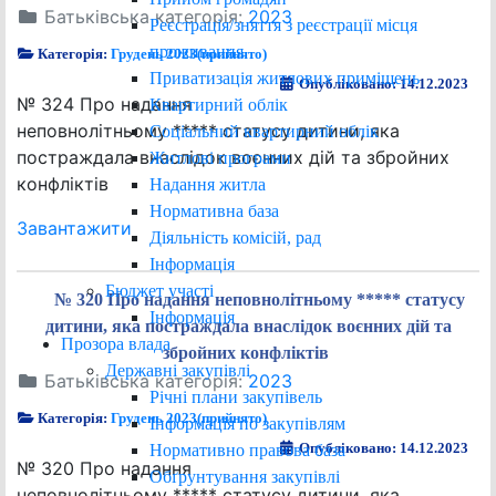
Батьківська категорія:
2023
Реєстрація/зняття з реєстрації місця
проживання
Категорія:
Грудень 2023(прийнято)
Приватизація житлових приміщень
Опубліковано: 14.12.2023
№ 324 Про надання
Квартирний облік
неповнолітньому ***** статусу дитини, яка
Соціальний квартирний облік
постраждала внаслідок воєнних дій та збройних
Житлові програми
конфліктів
Надання житла
Нормативна база
Завантажити
Діяльність комісій, рад
Інформація
Бюджет участі
№ 320 Про надання неповнолітньому ***** статусу
Інформація
дитини, яка постраждала внаслідок воєнних дій та
Прозора влада
збройних конфліктів
Державні закупівлі
Батьківська категорія:
2023
Річні плани закупівель
Категорія:
Грудень 2023(прийнято)
Інформація по закупівлям
Опубліковано: 14.12.2023
Нормативно правова база
№ 320 Про надання
Обґрунтування закупівлі
неповнолітньому ***** статусу дитини, яка